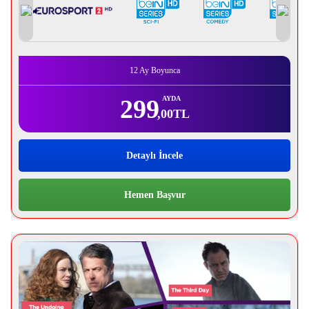
12 Ay Boyunca
299
AYDA
,00
TL
Detaylı İncele
Hemen Başvur