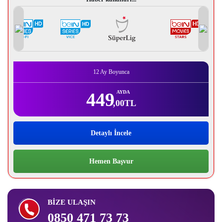
12 Ay
Boyunca
449
AYDA
,00
TL
Detaylı İncele
Hemen Başvur
BİZE ULAŞIN
0850 471 73 73