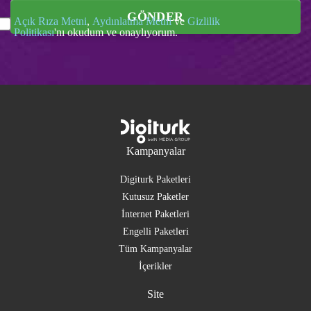
GÖNDER
Açık Rıza Metni
,
Aydınlatma Metni
ve
Gizlilik
Politikası
'nı okudum ve onaylıyorum.
Kampanyalar
Digiturk Paketleri
Kutusuz Paketler
İnternet Paketleri
Engelli Paketleri
Tüm Kampanyalar
İçerikler
Site