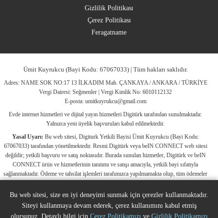
Gizlilik Politikası
Çerez Politikası
Feragatname
Ümit Kuyrukcu (Bayi Kodu: 67067033) | Tüm hakları saklıdır.
Adres: NAME SOK NO:17 13 İLKADIM Mah. ÇANKAYA / ANKARA / TÜRKİYE
Vergi Dairesi: Seğmenler | Vergi Kimlik No: 6010112132
E-posta:
umitkuyrukcu@gmail.com
Evde internet hizmetleri ve dijital yayın hizmetleri Digitürk tarafından sunulmaktadır.
Yalnızca yeni üyelik başvuruları kabul edilmektedir.
Yasal Uyarı:
Bu web sitesi, Digiturk Yetkili Bayisi Ümit Kuyrukcu (Bayi Kodu:
67067033) tarafından yönetilmektedir. Resmi Digitürk veya beIN CONNECT web sitesi
değildir; yetkili başvuru ve satış noktasıdır. Burada sunulan hizmetler, Digitürk ve beIN
CONNECT ürün ve hizmetlerinin tanıtımı ve satışı amacıyla, yetkili bayi sıfatıyla
sağlanmaktadır. Ödeme ve tahsilat işlemleri tarafımızca yapılmamakta olup, tüm ödemeler
Digitürk’ün resmi sistemleri üzerinden gerçekleştirilmektedir. Web sitemizde yer alan tüm
ticari markalar, ilgili hak sahiplerine ait olup yasal koruma altındadır. Bu markalar, yalnızca
Bu web sitesi, size en iyi deneyimi sunmak için çerezler kullanmaktadır.
marka sahiplerinin kullanım koşullarına uygun şekilde kullanılmaktadır. Digitürk veya beIN
Siteyi kullanmaya devam ederek, çerez kullanımını kabul etmiş
CONNECT’in resmi web sitelerine ulaşmak için ilgili markaların doğrudan resmi
olursunuz. Detaylı bilgi için
Çerez Politikamızı
ve
Gizlilik Politikamızı