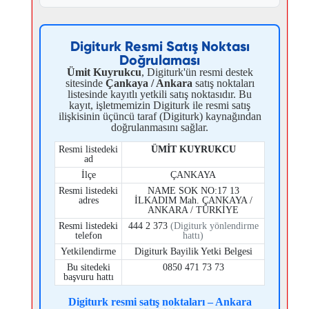
Digiturk Resmi Satış Noktası
Doğrulaması
Ümit Kuyrukcu
, Digiturk'ün resmi destek
sitesinde
Çankaya / Ankara
satış noktaları
listesinde kayıtlı yetkili satış noktasıdır. Bu
kayıt, işletmemizin Digiturk ile resmi satış
ilişkisinin üçüncü taraf (Digiturk) kaynağından
doğrulanmasını sağlar.
Resmi listedeki
ÜMİT KUYRUKCU
ad
İlçe
ÇANKAYA
Resmi listedeki
NAME SOK NO:17 13
adres
İLKADIM Mah. ÇANKAYA /
ANKARA / TÜRKİYE
Resmi listedeki
444 2 373
(Digiturk yönlendirme
telefon
hattı)
Yetkilendirme
Digiturk Bayilik Yetki Belgesi
Bu sitedeki
0850 471 73 73
başvuru hattı
Digiturk resmi satış noktaları – Ankara