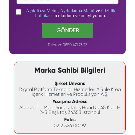
Açık Rıza Metni
,
Aydınlatma Metni
ve
Gizlilik
Politikası
'nı okudum ve onaylıyorum.
GÖNDER
Telefon:
0850 471 73 73
Marka Sahibi Bilgileri
Şirket Ünvanı:
Digital Platform Teknoloji Hizmetleri A.Ş. ile Krea
İçerik Hizmetleri ve Prodüksiyon A.Ş.
Yazışma Adresi:
Abbasağa Mah. Sungurlar İş Hanı No:45 Kat: 1-
2-3 Beşiktaş 34353 İstanbul
Faks:
0212 326 00 99