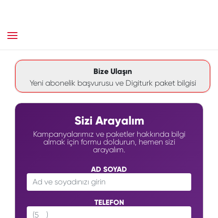
Bize Ulaşın
Yeni abonelik başvurusu ve Digiturk paket bilgisi
Sizi Arayalım
Kampanyalarımız ve paketler hakkında bilgi
almak için formu doldurun, hemen sizi
arayalım.
AD SOYAD
TELEFON