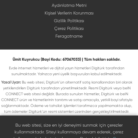
Aydınlatma Metni
Kişisel Verilerin Korunması
Gizlilik Politikası
Çerez Politikası
Feragatname
Ümit Kuyrukcu (Bayi Kodu: 67067033) | Tüm hakları saklıdır.
Evde internet hizmetleri ve dijital yayın hizmetleri Digitürk tarafından
sunulmaktadır. Yalnızca yeni üyelik başvuruları kabul edilmektedir.
Yasal Uyarı:
Bu web sitesi, Digitürk’ün alternatif satış kanallarından biri olarak
yetkilendirilen Digitürk tarafından yönetilmektedir. Resmi Digitürk veya beIN
CONNECT web sitesi değildir. Burada sunulan hizmetler, Digitürk ve beIN
CONNECT ürün ve hizmetlerinin tanıtımı ve satışı amacıyla, yetkili bayi sıfatıyla
sağlanmaktadır. Ödeme ve tahsilat işlemleri tarafımızca yapılmamakta olup,
tüm ödemeler Digitürk’ün resmi sistemleri üzerinden gerçekleştirilmektedir.
Web sitemizde yer alan tüm ticari markalar, ilgili hak sahiplerine ait olup yasal
koruma altındadır. Bu markalar, yalnızca marka sahiplerinin kullanım koşullarına
Bu web sitesi, size en iyi deneyimi sunmak için çerezler
uygun şekilde kullanılmaktadır. Digitürk veya beIN CONNECT’in resmi web
kullanmaktadır. Siteyi kullanmaya devam ederek, çerez
sitelerine ulaşmak için ilgili markaların doğrudan resmi kanallarını ziyaret