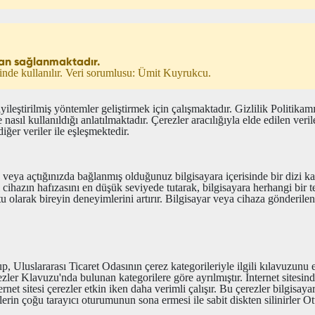
ndan sağlanmaktadır.
cinde kullanılır. Veri sorumlusu: Ümit Kuyrukcu.
i iyileştirilmiş yöntemler geliştirmek için çalışmaktadır. Gizlilik Politika
asıl kullanıldığı anlatılmaktadır. Çerezler aracılığıyla elde edilen veriler
iğer veriler ile eşleşmektedir.
a veya açtığınızda bağlanmış olduğunuz bilgisayara içerisinde bir dizi k
 cihazın hafızasını en düşük seviyede tutarak, bilgisayara herhangi bir
tu olarak bireyin deneyimlerini artırır. Bilgisayar veya cihaza gönderile
p, Uluslararası Ticaret Odasının çerez kategorileriyle ilgili kılavuzunu 
ler Klavuzu'nda bulunan kategorilere göre ayrılmıştır. İnternet sitesinde
ternet sitesi çerezler etkin iken daha verimli çalışır. Bu çerezler bilgisay
zlerin çoğu tarayıcı oturumunun sona ermesi ile sabit diskten silinirler O