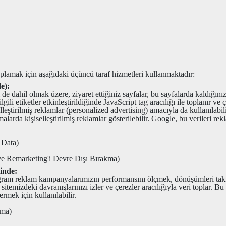
 toplamak için aşağıdaki üçüncü taraf hizmetleri kullanmaktadır:
e):
 dahil olmak üzere, ziyaret ettiğiniz sayfalar, bu sayfalarda kaldığınız s
lgili etiketler etkinleştirildiğinde JavaScript tag aracılığı ile toplanır ve
ştirilmiş reklamlar (personalized advertising) amacıyla da kullanılabili
arda kişiselleştirilmiş reklamlar gösterilebilir. Google, bu verileri rek
 Data)
 ve Remarketing'i Devre Dışı Bırakma)
inde:
tagram reklam kampanyalarımızın performansını ölçmek, dönüşümleri tak
itemizdeki davranışlarınızı izler ve çerezler aracılığıyla veri toplar. Bu 
rmek için kullanılabilir.
kma)