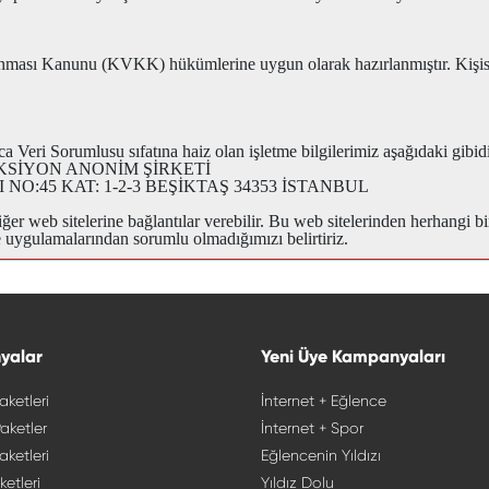
orunması Kanunu (KVKK) hükümlerine uygun olarak hazırlanmıştır. Kişisel
 Veri Sorumlusu sıfatına haiz olan işletme bilgilerimiz aşağıdaki gibidi
KSİYON ANONİM ŞİRKETİ
:45 KAT: 1-2-3 BEŞİKTAŞ 34353 İSTANBUL
ğer web sitelerine bağlantılar verebilir. Bu web sitelerinden herhangi biri
a ve uygulamalarından sorumlu olmadığımızı belirtiriz.
yalar
Yeni Üye Kampanyaları
aketleri
İnternet + Eğlence
aketler
İnternet + Spor
aketleri
Eğlencenin Yıldızı
ketleri
Yıldız Dolu