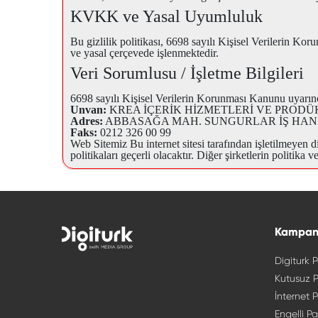
KVKK ve Yasal Uyumluluk
Bu gizlilik politikası, 6698 sayılı Kişisel Verilerin K
ve yasal çerçevede işlenmektedir.
Veri Sorumlusu / İşletme Bilgileri
6698 sayılı Kişisel Verilerin Korunması Kanunu uyarınca
Unvan:
KREA İÇERİK HİZMETLERİ VE PRODÜ
Adres:
ABBASAĞA MAH. SUNGURLAR İŞ HANI NO
Faks:
0212 326 00 99
Web Sitemiz Bu internet sitesi tarafından işletilmeyen di
politikaları geçerli olacaktır. Diğer şirketlerin politik
Kampan
Digiturk P
Kutusuz P
İnternet P
Engelli Pa