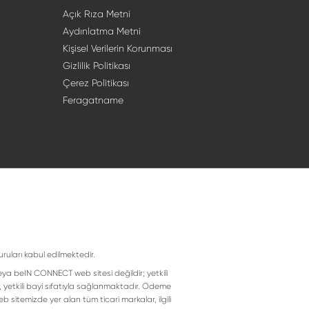
Açık Rıza Metni
Aydınlatma Metni
Kişisel Verilerin Korunması
Gizlilik Politikası
Çerez Politikası
Feragatname
uruları kabul edilmektedir.
eya beIN CONNECT web sitesi değildir; yetkili
, yetkili bayi sıfatıyla sağlanmaktadır. Ödeme
 sitemizde yer alan tüm ticari markalar, ilgili