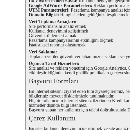
İlk Ziyaret Edilen Sayfa:
Kullanıcı deneyimi geliştirm
Google AdWords Parametreleri:
Reklam performans a
UTM Parametreleri:
Pazarlama kampanya analizi içi
Domain Bilgisi:
Hangi siteden geldiğinizi tespit etmek 
Veri Toplama Amaçları:
Site performansını analiz etmek
Kullanıcı deneyimini geliştirmek
Güvenlik önlemleri almak
Pazarlama kampanyalarının etkinliğini ölçmek
İstatistiksel raporlar oluşturmak
Veri Saklama:
Toplanan veriler güvenli veritabanımızda saklanır ve yet
Üçüncü Taraf Hizmetleri:
Site analizi ve reklam yönetimi için Google Analytics
etkinleştirildiğinde, kendi gizlilik politikaları çerçevesind
Başvuru Formları
Bu internet sitesini ziyaret eden tüm ziyaretçilerimiz,
bilgileriniz mevcut disklerimizde tutulmaktadır.
Hiçbir kullanıcının internet sitemiz üzerinden Kredi kar
hizmetler dışında bilgi istenmez.
Başvuru yapan her kullanıcı için talebi doğrultusunda 
Çerez Kullanımı
Bu site, kullanıcı deneyimini geliştirmek ve site anali