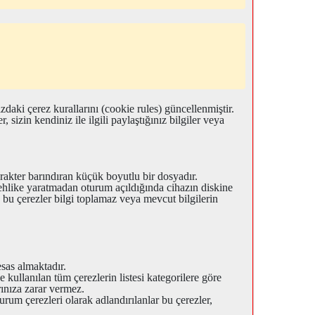
mızdaki çerez kurallarını (cookie rules) güncellenmiştir.
, sizin kendiniz ile ilgili paylaştığınız bilgiler veya
arakter barındıran küçük boyutlu bir dosyadır.
 tehlike yaratmadan oturum açıldığında cihazın diskine
n bu çerezler bilgi toplamaz veya mevcut bilgilerin
esas almaktadır.
 kullanılan tüm çerezlerin listesi kategorilere göre
arınıza zarar vermez.
turum çerezleri olarak adlandırılanlar bu çerezler,