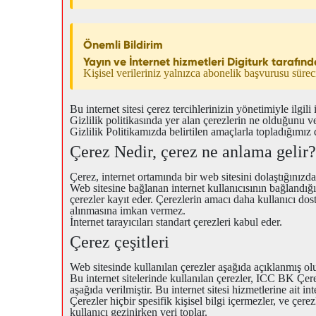
Önemli Bildirim
Yayın ve İnternet hizmetleri Digiturk tarafı
Kişisel verileriniz yalnızca abonelik başvurusu süre
Bu internet sitesi çerez tercihlerinizin yönetimiyle ilgil
Gizlilik politikasında yer alan çerezlerin ne olduğunu ve n
Gizlilik Politikamızda belirtilen amaçlarla topladığımız d
Çerez Nedir, çerez ne anlama gelir?
Çerez, internet ortamında bir web sitesini dolaştığınızd
Web sitesine bağlanan internet kullanıcısının bağlandığı
çerezler kayıt eder. Çerezlerin amacı daha kullanıcı dos
alınmasına imkan vermez.
İnternet tarayıcıları standart çerezleri kabul eder.
Çerez çeşitleri
Web sitesinde kullanılan çerezler aşağıda açıklanmış olu
Bu internet sitelerinde kullanılan çerezler, ICC BK Çerez
aşağıda verilmiştir. Bu internet sitesi hizmetlerine ait in
Çerezler hiçbir spesifik kişisel bilgi içermezler, ve çere
kullanıcı gezinirken veri toplar.