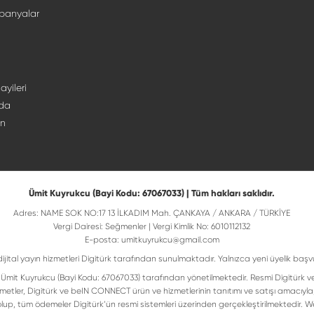
panyalar
ayileri
da
ın
Ümit Kuyrukcu (Bayi Kodu: 67067033) | Tüm hakları saklıdır.
Adres: NAME SOK NO:17 13 İLKADIM Mah. ÇANKAYA / ANKARA / TÜRKİYE
Vergi Dairesi: Seğmenler | Vergi Kimlik No: 6010112132
E-posta:
umitkuyrukcu@gmail.com
dijital yayın hizmetleri Digitürk tarafından sunulmaktadır. Yalnızca yeni üyelik başv
isi Ümit Kuyrukcu (Bayi Kodu: 67067033) tarafından yönetilmektedir. Resmi Digitürk v
metler, Digitürk ve beIN CONNECT ürün ve hizmetlerinin tanıtımı ve satışı amacıyla
up, tüm ödemeler Digitürk’ün resmi sistemleri üzerinden gerçekleştirilmektedir. Web