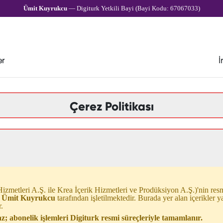
Ümit Kuyrukcu
— Digiturk Yetkili Bayi (Bayi Kodu: 67067033)
er
İ
Çerez Politikası
izmetleri A.Ş. ile Krea İçerik Hizmetleri ve Prodüksiyon A.Ş.)'nin resmî 
ı
Ümit Kuyrukcu
tarafından işletilmektedir. Burada yer alan içerikler y
.
; abonelik işlemleri Digiturk resmi süreçleriyle tamamlanır.