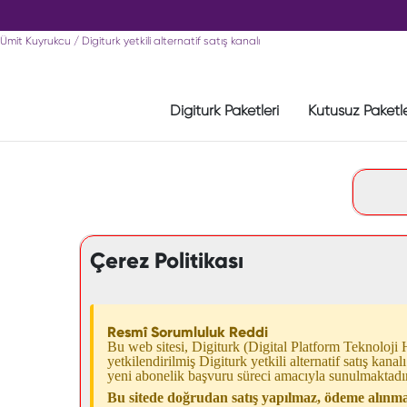
Ümit Kuyrukcu / Digiturk yetkili alternatif satış kanalı
Digiturk Paketleri
Kutusuz Paketl
Çerez Politikası
Resmî Sorumluluk Reddi
Bu web sitesi, Digiturk (Digital Platform Teknoloji H
yetkilendirilmiş Digiturk yetkili alternatif satış kanal
yeni abonelik başvuru süreci amacıyla sunulmaktadır
Bu sitede doğrudan satış yapılmaz, ödeme alınmaz