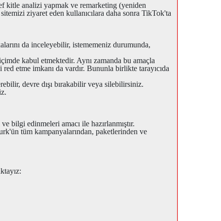
ef kitle analizi yapmak ve remarketing (yeniden
, sitemizi ziyaret eden kullanıcılara daha sonra TikTok'ta
ikalarını da inceleyebilir, istememeniz durumunda,
r biçimde kabul etmektedir. Aynı zamanda bu amaçla
 red etme imkanı da vardır. Bununla birlikte tarayıcıda
lir, devre dışı bırakabilir veya silebilirsiniz.
iz.
ve bilgi edinmeleri amacı ile hazırlanmıştır.
igiturk'ün tüm kampanyalarından, paketlerinden ve
aktayız: