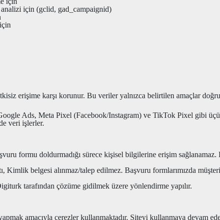
e için
nalizi için (gclid, gad_campaignid)
n
için
kisiz erişime karşı korunur. Bu veriler yalnızca belirtilen amaçlar doğru
, Google Ads, Meta Pixel (Facebook/Instagram) ve TikTok Pixel gibi üçü
e veri işlerler.
 başvuru formu doldurmadığı sürece kişisel bilgilerine erişim sağlanama
tı, Kimlik belgesi alınmaz/talep edilmez. Başvuru formlarımızda müşterin
Digiturk tarafından çözüme gidilmek üzere yönlendirme yapılır.
zi yapmak amacıyla çerezler kullanmaktadır. Siteyi kullanmaya devam ed