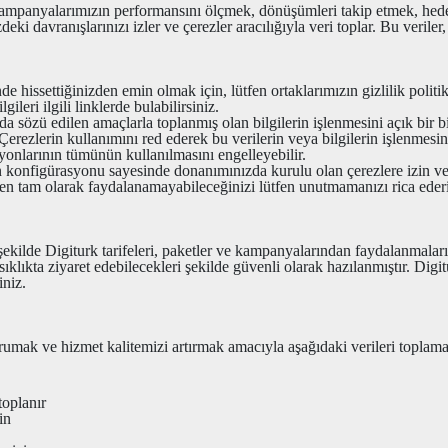
 kampanyalarımızın performansını ölçmek, dönüşümleri takip etmek, hed
eki davranışlarınızı izler ve çerezler aracılığıyla veri toplar. Bu veriler
e hissettiğinizden emin olmak için, lütfen ortaklarımızın gizlilik polit
ileri ilgili linklerde bulabilirsiniz.
ıda sözü edilen amaçlarla toplanmış olan bilgilerin işlenmesini açık bi
rezlerin kullanımını red ederek bu verilerin veya bilgilerin işlenmesini
iyonlarının tümünün kullanılmasını engelleyebilir.
n konfigürasyonu sayesinde donanımınızda kurulu olan çerezlere izin verebi
den tam olarak faydalanamayabileceğinizi lütfen unutmamanızı rica eder
 şekilde Digiturk tarifeleri, paketler ve kampanyalarından faydalanmaları 
i sıklıkta ziyaret edebilecekleri şekilde güvenli olarak hazılanmıştır. D
iniz.
 korumak ve hizmet kalitemizi artırmak amacıyla aşağıdaki verileri toplam
toplanır
in