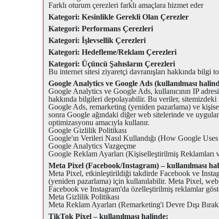
Farklı oturum çerezleri farklı amaçlara hizmet eder
Kategori: Kesinlikle Gerekli Olan Çerezler
Kategori: Performans Çerezleri
Kategori: İşlevsellik Çerezleri
Kategori: Hedefleme/Reklam Çerezleri
Kategori: Üçüncü Şahısların Çerezleri
Bu internet sitesi ziyaretçi davranışları hakkında bilgi
Google Analytics ve Google Ads (kullanılması halind
Google Analytics ve Google Ads, kullanıcının IP adresi de
hakkında bilgileri depolayabilir. Bu veriler, sitemizdeki i
Google Ads, remarketing (yeniden pazarlama) ve kişiselle
sonra Google ağındaki diğer web sitelerinde ve uygulamal
optimizasyonu amacıyla kullanır.
Google Gizlilik Politikası
Google'ın Verileri Nasıl Kullandığı (How Google Uses
Google Analytics Vazgeçme
Google Reklam Ayarları (Kişiselleştirilmiş Reklamları
Meta Pixel (Facebook/Instagram) – kullanılması hal
Meta Pixel, etkinleştirildiği takdirde Facebook ve Ins
(yeniden pazarlama) için kullanılabilir. Meta Pixel, web s
Facebook ve Instagram'da özelleştirilmiş reklamlar göste
Meta Gizlilik Politikası
Meta Reklam Ayarları (Remarketing'i Devre Dışı Bıra
TikTok Pixel – kullanılması halinde: