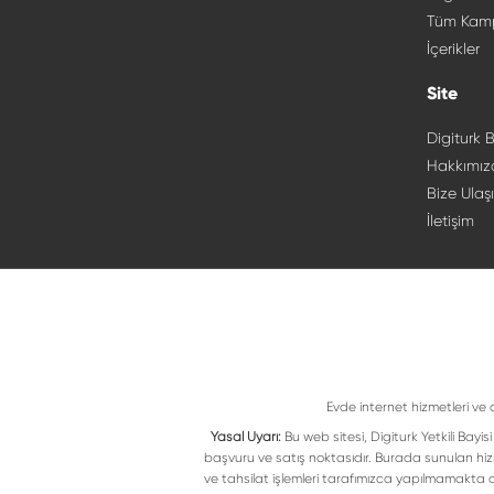
Tüm Kam
İçerikler
Site
Digiturk B
Hakkımız
Bize Ulaş
İletişim
Evde internet hizmetleri ve 
Yasal Uyarı:
Bu web sitesi, Digiturk Yetkili Bay
başvuru ve satış noktasıdır. Burada sunulan hiz
ve tahsilat işlemleri tarafımızca yapılmamakta ol