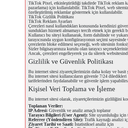
TikTok Pixel, etkinleştirildiği takdirde TikTok reklam
pazarlama) için kullanılabilir. TikTok Pixel, web sitemizd
özelleştirilmiş reklamlar göstermek için kullanılabilir.
TikTok Gizlilik Politikası
TikTok Reklam Ayarları
Çerezleri nasıl kullandıkları konusunda kendinizi güvend
sundukları hizmeti almamayı tercih etmek için gerekli bilg
Kullanıcı bu siteyi kullanarak, form dahilinde ve yukar
tarayıcısında uygun konfigürasyonun seçimi sayesinde Çe
çerezlerin bloke edilmesi seçeneği, web sitesinin fonks
Sizler bilgisayarınıza kurulu olan tarayıcı seçeneklerini
Ancak, çerezleri engelleyerek ya da silerek websitesin
Gizlilik ve Güvenlik Politikası
Bu internet sitesi ziyaretçilerimizin daha kolay ve basit
Bu internet sitesi kullanıcıların güvenle 7/24 diledikler
tarifelerinden faydalanabilir ve güvenle işlem yapabilirs
Kişisel Veri Toplama ve İşleme
Bu internet sitesi olarak, ziyaretçilerimizin gizliliğini
Toplanan Veriler:
IP Adresi:
Güvenlik ve analiz amaçlı toplanır
Tarayıcı Bilgileri (User Agent):
Site uyumluluğu için 
Referrer (Yönlendiren Site):
Trafik kaynağı analizi iç
Ziyaret Tarihi ve Saati:
İstatistiksel analiz için