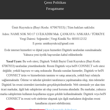
Çerez Politikası
Feragatname
Ümit Kuyrukcu (Bayi Kodu: 67067033) | Tüm hakları saklıdır.
Adres: NAME SOK NO:17 13 İLKADIM Mah. ÇANKAYA / ANKARA / TÜRKİYE
Vergi Dairesi: Seğmenler | Vergi Kimlik No: 6010112132
E-posta:
umitkuyrukcu@gmail.com
Evde internet hizmetleri ve dijital yayın hizmetleri Digitürk tarafından sunulmaktadır.
Yalnızca yeni üyelik başvuruları kabul edilmektedir.
Yasal Uyarı:
Bu web sitesi, Digiturk Yetkili Bayisi Ümit Kuyrukcu (Bayi Kodu:
67067033) tarafından yönetilmektedir. Resmi Digitürk veya beIN CONNECT web sitesi
değildir; yetkili başvuru ve satış noktasıdır. Burada sunulan hizmetler, Digitürk ve beIN
CONNECT ürün ve hizmetlerinin tanıtımı ve satışı amacıyla, yetkili bayi sıfatıyla
sağlanmaktadır. Ödeme ve tahsilat işlemleri tarafımızca yapılmamakta olup, tüm ödemeler
Digitürk’ün resmi sistemleri üzerinden gerçekleştirilmektedir. Web sitemizde yer alan tüm
ticari markalar, ilgili hak sahiplerine ait olup yasal koruma altındadır. Bu markalar, yalnızca
marka sahiplerinin kullanım koşullarına uygun şekilde kullanılmaktadır. Digitürk veya beIN
CONNECT’in resmi web sitelerine ulaşmak için ilgili markaların doğrudan resmi
kanallarını ziyaret edebilirsiniz.