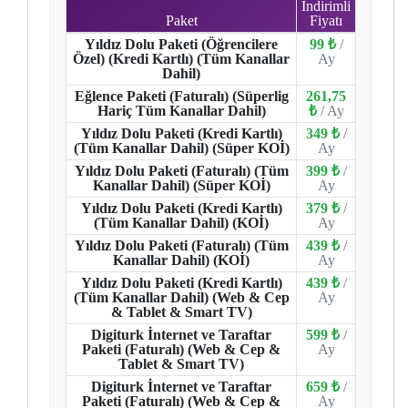
İndirimli
Paket
Fiyatı
Yıldız Dolu Paketi (Öğrencilere
99 ₺
/
Özel) (Kredi Kartlı) (Tüm Kanallar
Ay
Dahil)
Eğlence Paketi (Faturalı) (Süperlig
261,75
Hariç Tüm Kanallar Dahil)
₺
/ Ay
Yıldız Dolu Paketi (Kredi Kartlı)
349 ₺
/
(Tüm Kanallar Dahil) (Süper KOİ)
Ay
Yıldız Dolu Paketi (Faturalı) (Tüm
399 ₺
/
Kanallar Dahil) (Süper KOİ)
Ay
Yıldız Dolu Paketi (Kredi Kartlı)
379 ₺
/
(Tüm Kanallar Dahil) (KOİ)
Ay
Yıldız Dolu Paketi (Faturalı) (Tüm
439 ₺
/
Kanallar Dahil) (KOİ)
Ay
Yıldız Dolu Paketi (Kredi Kartlı)
439 ₺
/
(Tüm Kanallar Dahil) (Web & Cep
Ay
& Tablet & Smart TV)
Digiturk İnternet ve Taraftar
599 ₺
/
Paketi (Faturalı) (Web & Cep &
Ay
Tablet & Smart TV)
Digiturk İnternet ve Taraftar
659 ₺
/
Paketi (Faturalı) (Web & Cep &
Ay