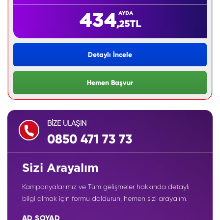
AYDA
434
,25
TL
Detaylı İncele
Hemen Başvur
BİZE ULAŞIN
0850 471 73 73
Sizi Arayalım
Kampanyalarımız ve Tüm gelişmeler hakkında detaylı
bilgi almak için formu doldurun, hemen sizi arayalım.
AD SOYAD