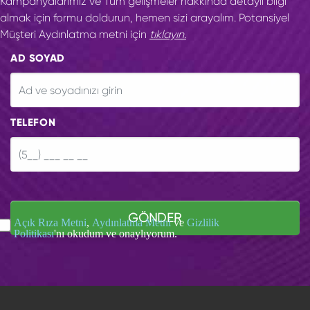
Kampanyalarımız ve Tüm gelişmeler hakkında detaylı bilgi
almak için formu doldurun, hemen sizi arayalım. Potansiyel
Müşteri Aydınlatma metni için
tıklayın.
AD SOYAD
TELEFON
GÖNDER
Açık Rıza Metni
,
Aydınlatma Metni
ve
Gizlilik
Politikası
'nı okudum ve onaylıyorum.