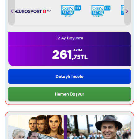
12 Ay Boyunca
AYDA
261
,75
TL
Detaylı İncele
Hemen Başvur