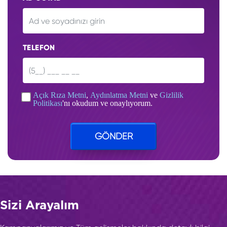
TELEFON
Açık Rıza Metni
,
Aydınlatma Metni
ve
Gizlilik
Politikası
'nı okudum ve onaylıyorum.
GÖNDER
Sizi Arayalım