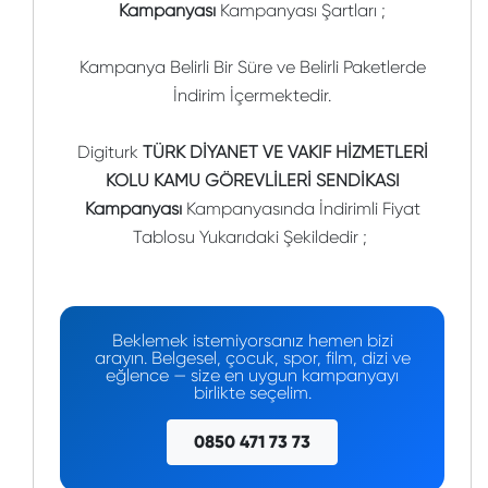
Kampanyası
Kampanyası Şartları ;
Kampanya Belirli Bir Süre ve Belirli Paketlerde
İndirim İçermektedir.
Digiturk
TÜRK DİYANET VE VAKIF HİZMETLERİ
KOLU KAMU GÖREVLİLERİ SENDİKASI
Kampanyası
Kampanyasında İndirimli Fiyat
Tablosu Yukarıdaki Şekildedir ;
Beklemek istemiyorsanız hemen bizi
arayın. Belgesel, çocuk, spor, film, dizi ve
eğlence — size en uygun kampanyayı
birlikte seçelim.
0850 471 73 73