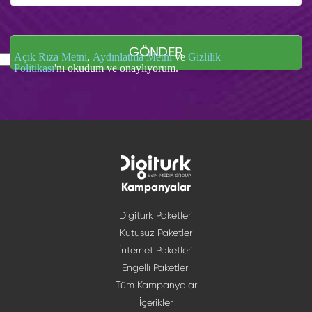
GÖNDER
Açık Rıza Metni
,
Aydınlatma Metni
ve
Gizlilik
Politikası
'nı okudum ve onaylıyorum.
Kampanyalar
Digiturk Paketleri
Kutusuz Paketler
İnternet Paketleri
Engelli Paketleri
Tüm Kampanyalar
İçerikler