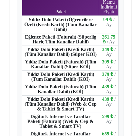
Kamu
İndirimli
Paket
Fiyatı
Yıldız Dolu Paketi (Öğrencilere
99 ₺
/
Özel) (Kredi Kartlı) (Tüm Kanallar
Ay
Dahil)
Eğlence Paketi (Faturalı) (Süperlig
261,75
Hariç Tüm Kanallar Dahil)
₺
/ Ay
Yıldız Dolu Paketi (Kredi Kartlı)
349 ₺
/
(Tüm Kanallar Dahil) (Süper KOİ)
Ay
Yıldız Dolu Paketi (Faturalı) (Tüm
399 ₺
/
Kanallar Dahil) (Süper KOİ)
Ay
Yıldız Dolu Paketi (Kredi Kartlı)
379 ₺
/
(Tüm Kanallar Dahil) (KOİ)
Ay
Yıldız Dolu Paketi (Faturalı) (Tüm
439 ₺
/
Kanallar Dahil) (KOİ)
Ay
Yıldız Dolu Paketi (Kredi Kartlı)
439 ₺
/
(Tüm Kanallar Dahil) (Web & Cep
Ay
& Tablet & Smart TV)
Digiturk İnternet ve Taraftar
599 ₺
/
Paketi (Faturalı) (Web & Cep &
Ay
Tablet & Smart TV)
Digiturk İnternet ve Taraftar
659 ₺
/