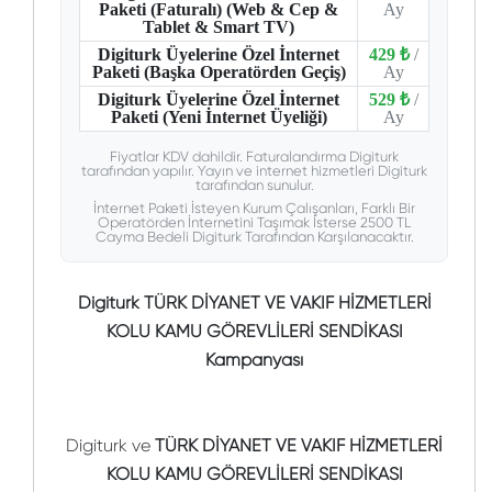
Paketi (Faturalı) (Web & Cep &
Ay
Tablet & Smart TV)
Digiturk Üyelerine Özel İnternet
429 ₺
/
Paketi (Başka Operatörden Geçiş)
Ay
Digiturk Üyelerine Özel İnternet
529 ₺
/
Paketi (Yeni İnternet Üyeliği)
Ay
Fiyatlar KDV dahildir. Faturalandırma Digiturk
tarafından yapılır. Yayın ve internet hizmetleri Digiturk
tarafından sunulur.
İnternet Paketi İsteyen Kurum Çalışanları, Farklı Bir
Operatörden İnternetini Taşımak İsterse 2500 TL
Cayma Bedeli Digiturk Tarafından Karşılanacaktır.
Digiturk TÜRK DİYANET VE VAKIF HİZMETLERİ
KOLU KAMU GÖREVLİLERİ SENDİKASI
Kampanyası
Digiturk ve
TÜRK DİYANET VE VAKIF HİZMETLERİ
KOLU KAMU GÖREVLİLERİ SENDİKASI