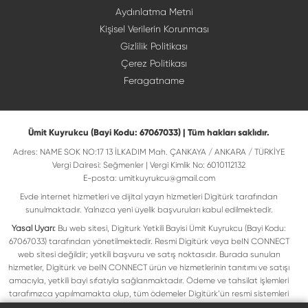
Aydınlatma Metni
Kişisel Verilerin Korunması
Gizlilik Politikası
Çerez Politikası
Feragatname
Ümit Kuyrukcu (Bayi Kodu: 67067033) | Tüm hakları saklıdır.
Adres: NAME SOK NO:17 13 İLKADIM Mah. ÇANKAYA / ANKARA / TÜRKİYE
Vergi Dairesi: Seğmenler | Vergi Kimlik No: 6010112132
E-posta:
umitkuyrukcu@gmail.com
Evde internet hizmetleri ve dijital yayın hizmetleri Digitürk tarafından
sunulmaktadır. Yalnızca yeni üyelik başvuruları kabul edilmektedir.
Yasal Uyarı:
Bu web sitesi, Digiturk Yetkili Bayisi Ümit Kuyrukcu (Bayi Kodu:
67067033) tarafından yönetilmektedir. Resmi Digitürk veya beIN CONNECT
web sitesi değildir; yetkili başvuru ve satış noktasıdır. Burada sunulan
hizmetler, Digitürk ve beIN CONNECT ürün ve hizmetlerinin tanıtımı ve satışı
amacıyla, yetkili bayi sıfatıyla sağlanmaktadır. Ödeme ve tahsilat işlemleri
tarafımızca yapılmamakta olup, tüm ödemeler Digitürk’ün resmi sistemleri
üzerinden gerçekleştirilmektedir. Web sitemizde yer alan tüm ticari markalar,