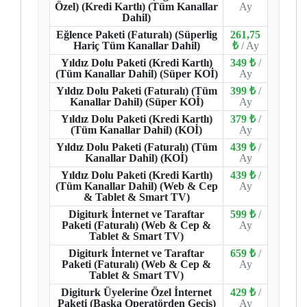
Özel) (Kredi Kartlı) (Tüm Kanallar
Ay
Dahil)
Eğlence Paketi (Faturalı) (Süperlig
261,75
Hariç Tüm Kanallar Dahil)
₺
/ Ay
Yıldız Dolu Paketi (Kredi Kartlı)
349 ₺
/
(Tüm Kanallar Dahil) (Süper KOİ)
Ay
Yıldız Dolu Paketi (Faturalı) (Tüm
399 ₺
/
Kanallar Dahil) (Süper KOİ)
Ay
Yıldız Dolu Paketi (Kredi Kartlı)
379 ₺
/
(Tüm Kanallar Dahil) (KOİ)
Ay
Yıldız Dolu Paketi (Faturalı) (Tüm
439 ₺
/
Kanallar Dahil) (KOİ)
Ay
Yıldız Dolu Paketi (Kredi Kartlı)
439 ₺
/
(Tüm Kanallar Dahil) (Web & Cep
Ay
& Tablet & Smart TV)
Digiturk İnternet ve Taraftar
599 ₺
/
Paketi (Faturalı) (Web & Cep &
Ay
Tablet & Smart TV)
Digiturk İnternet ve Taraftar
659 ₺
/
Paketi (Faturalı) (Web & Cep &
Ay
Tablet & Smart TV)
Digiturk Üyelerine Özel İnternet
429 ₺
/
Paketi (Başka Operatörden Geçiş)
Ay