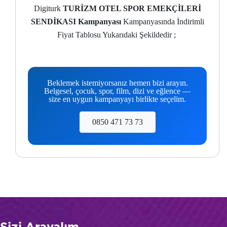
Digiturk
TURİZM OTEL SPOR EMEKÇİLERİ
SENDİKASI Kampanyası
Kampanyasında İndirimli
Fiyat Tablosu Yukarıdaki Şekildedir ;
Beklemek istemiyorsanız hemen bizi arayın.
Belgesel, çocuk, spor, film, dizi ve eğlence —
size en uygun kampanyayı birlikte seçelim.
0850 471 73 73