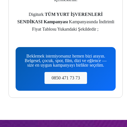
Digiturk
TÜM YURT İŞVERENLERİ
SENDİKASI Kampanyası
Kampanyasında İndirimli
Fiyat Tablosu Yukarıdaki Şekildedir ;
Beklemek istemiyorsanız hemen bizi arayın.
Belgesel, çocuk, spor, film, dizi ve eğlence —
size en uygun kampanyayı birlikte seçelim.
0850 471 73 73