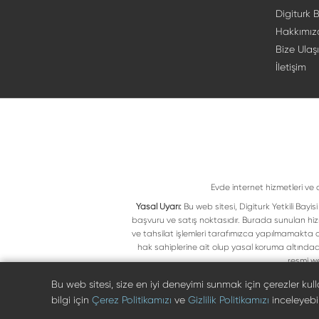
Digiturk B
Hakkımız
Bize Ulaş
İletişim
Evde internet hizmetleri ve 
Yasal Uyarı:
Bu web sitesi, Digiturk Yetkili Bay
başvuru ve satış noktasıdır. Burada sunulan hiz
ve tahsilat işlemleri tarafımızca yapılmamakta ol
hak sahiplerine ait olup yasal koruma altındad
resmi we
Bu web sitesi, size en iyi deneyimi sunmak için çerezler ku
bilgi için
Çerez Politikamızı
ve
Gizlilik Politikamızı
inceleyebili