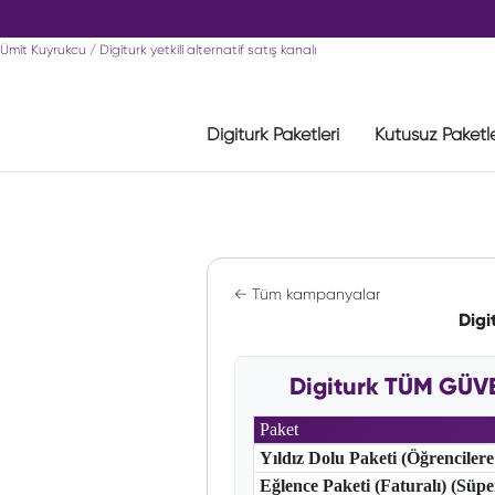
Ümit Kuyrukcu / Digiturk yetkili alternatif satış kanalı
Digiturk Paketleri
Kutusuz Paketl
← Tüm kampanyalar
Digi
Digiturk TÜM GÜVE
Paket
Yıldız Dolu Paketi (Öğrencilere
Eğlence Paketi (Faturalı) (Süp