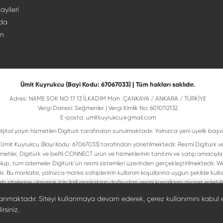
ayileri
da
ın
Ümit Kuyrukcu (Bayi Kodu: 67067033) | Tüm hakları saklıdır.
Adres: NAME SOK NO:17 13 İLKADIM Mah. ÇANKAYA / ANKARA / TÜRKİYE
Vergi Dairesi: Seğmenler | Vergi Kimlik No: 6010112132
E-posta:
umitkuyrukcu@gmail.com
dijital yayın hizmetleri Digitürk tarafından sunulmaktadır. Yalnızca yeni üyelik başv
isi Ümit Kuyrukcu (Bayi Kodu: 67067033) tarafından yönetilmektedir. Resmi Digitürk v
metler, Digitürk ve beIN CONNECT ürün ve hizmetlerinin tanıtımı ve satışı amacıyla
up, tüm ödemeler Digitürk’ün resmi sistemleri üzerinden gerçekleştirilmektedir. Web
ır. Bu markalar, yalnızca marka sahiplerinin kullanım koşullarına uygun şekilde ku
b sitelerine ulaşmak için ilgili markaların doğrudan resmi kanallarını ziyaret edebilir
Digiturk resmî bayi listesinde doğrulayın
llanmaktadır. Siteyi kullanmaya devam ederek, çerez kullanımını kabul 
rsiniz.
©
2026
Ümit Kuyrukcu. Tüm hakları saklıdır.