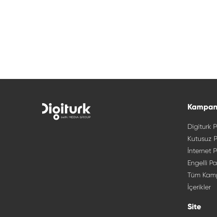
Sizi Arayalım
Bu kampanya hakkında detaylı bilgi almak için form
doldurun, hemen sizi arayalım. Potansiyel Müşteri
Aydınlatma metni için
tıklayın.
Kampan
Digiturk P
Kutusuz P
İnternet P
Engelli Pa
Tüm Kam
İçerikler
Site