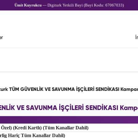
Ümit Kuyrukcu
— Digiturk Yetkili Bayi (Bayi Kodu: 67067033)
er
İ
turk TÜM GÜVENLİK VE SAVUNMA İŞÇİLERİ SENDİKASI Kampa
NLİK VE SAVUNMA İŞÇİLERİ SENDİKASI Kampan
 Özel) (Kredi Kartlı) (Tüm Kanallar Dahil)
erlig Hariç Tüm Kanallar Dahil)