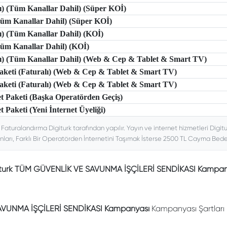
lı) (Tüm Kanallar Dahil) (Süper KOİ)
(Tüm Kanallar Dahil) (Süper KOİ)
lı) (Tüm Kanallar Dahil) (KOİ)
(Tüm Kanallar Dahil) (KOİ)
tlı) (Tüm Kanallar Dahil) (Web & Cep & Tablet & Smart TV)
 Paketi (Faturalı) (Web & Cep & Tablet & Smart TV)
 Paketi (Faturalı) (Web & Cep & Tablet & Smart TV)
et Paketi (Başka Operatörden Geçiş)
t Paketi (Yeni İnternet Üyeliği)
. Faturalandırma Digiturk tarafından yapılır. Yayın ve internet hizmetleri Digitu
nları, Farklı Bir Operatörden İnternetini Taşımak İsterse 2500 TL Cayma Bedeli
iturk TÜM GÜVENLİK VE SAVUNMA İŞÇİLERİ SENDİKASI Kampan
VUNMA İŞÇİLERİ SENDİKASI Kampanyası
Kampanyası Şartları 