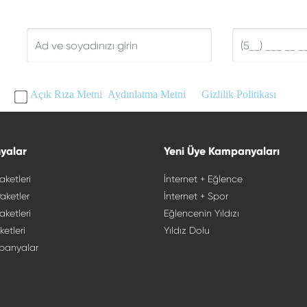
AD SOYAD
TELEFON
u
Açık Rıza Metni
,
Aydınlatma Metni
ve
Gizlilik Politikası
'nı ok
yalar
Yeni Üye Kampanyaları
aketleri
İnternet + Eğlence
aketler
İnternet + Spor
aketleri
Eğlencenin Yıldızı
ketleri
Yıldız Dolu
panyalar