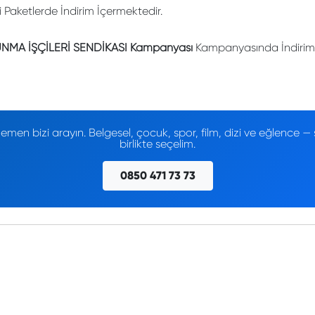
li Paketlerde İndirim İçermektedir.
NMA İŞÇİLERİ SENDİKASI Kampanyası
Kampanyasında İndirimli
men bizi arayın. Belgesel, çocuk, spor, film, dizi ve eğlence
birlikte seçelim.
0850 471 73 73