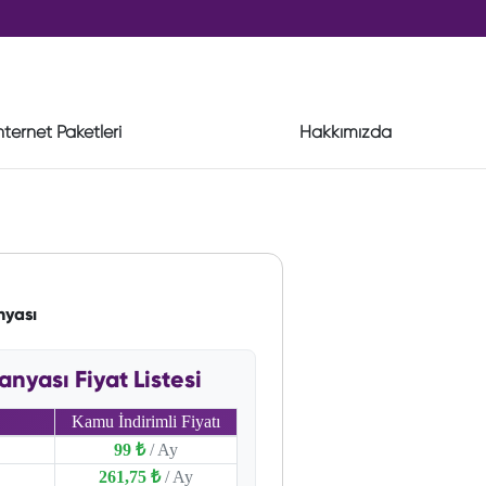
nternet Paketleri
Hakkımızda
nyası
yası Fiyat Listesi
Kamu İndirimli Fiyatı
99 ₺
/ Ay
261,75 ₺
/ Ay