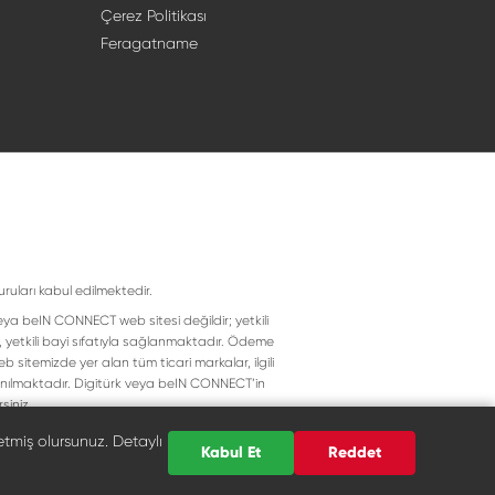
Çerez Politikası
Feragatname
uruları kabul edilmektedir.
eya beIN CONNECT web sitesi değildir; yetkili
, yetkili bayi sıfatıyla sağlanmaktadır. Ödeme
 sitemizde yer alan tüm ticari markalar, ilgili
llanılmaktadır. Digitürk veya beIN CONNECT’in
siniz.
etmiş olursunuz. Detaylı
Kabul Et
Reddet