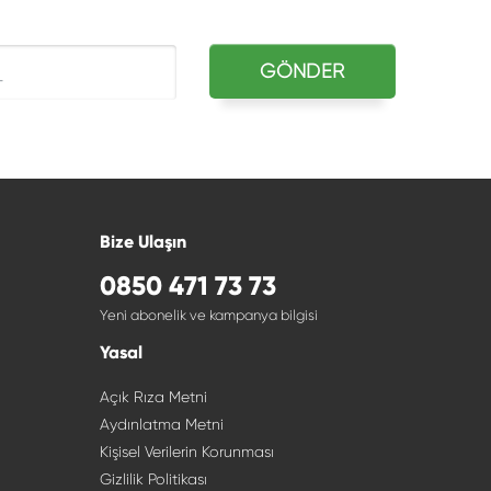
GÖNDER
udum ve onaylıyorum.
Bize Ulaşın
0850 471 73 73
Yeni abonelik ve kampanya bilgisi
Yasal
Açık Rıza Metni
Aydınlatma Metni
Kişisel Verilerin Korunması
Gizlilik Politikası