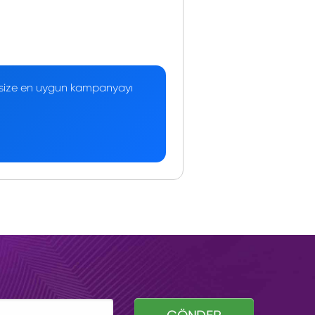
 — size en uygun kampanyayı