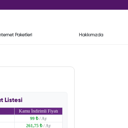
nternet Paketleri
Hakkımızda
 Listesi
Kamu İndirimli Fiyatı
99 ₺
/ Ay
261,75 ₺
/ Ay