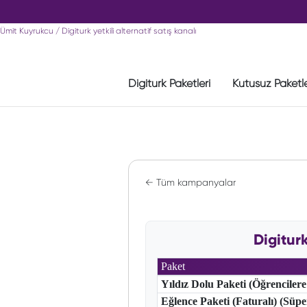
Ümit Kuyrukcu / Digiturk yetkili alternatif satış kanalı
Digiturk Paketleri
Kutusuz Paketl
← Tüm kampanyalar
Digitur
Paket
Yıldız Dolu Paketi (Öğrencilere
Eğlence Paketi (Faturalı) (Süp