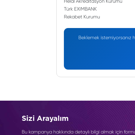
Helal Akreditasyon Kurumu
Türk EXIMBANK
Rekabet Kurumu
Beklemek istemiyorsanız he
Sizi Arayalım
Bu kampanya hakkında detaylı bilgi almak için form