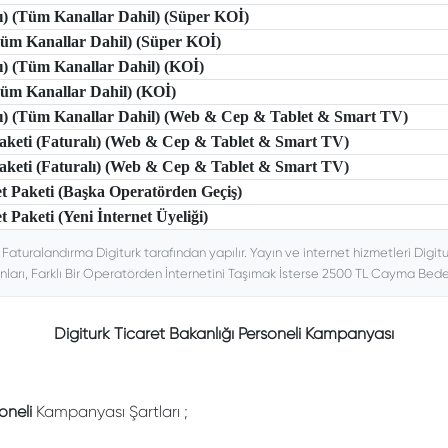
lı) (Tüm Kanallar Dahil) (Süper KOİ)
(Tüm Kanallar Dahil) (Süper KOİ)
lı) (Tüm Kanallar Dahil) (KOİ)
(Tüm Kanallar Dahil) (KOİ)
tlı) (Tüm Kanallar Dahil) (Web & Cep & Tablet & Smart TV)
 Paketi (Faturalı) (Web & Cep & Tablet & Smart TV)
 Paketi (Faturalı) (Web & Cep & Tablet & Smart TV)
et Paketi (Başka Operatörden Geçiş)
t Paketi (Yeni İnternet Üyeliği)
. Faturalandırma Digiturk tarafından yapılır. Yayın ve internet hizmetleri Digitu
nları, Farklı Bir Operatörden İnternetini Taşımak İsterse 2500 TL Cayma Bedeli
Digiturk Ticaret Bakanlığı Personeli Kampanyası
soneli
Kampanyası Şartları ;