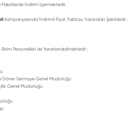
li Paketlerde İndirim İçermektedir.
eli
Kampanyasında İndirimli Fiyat Tablosu Yukarıdaki Şekildedir 
rim Personelleri de Yararlanabilmektedir ;
ğü
i ve Döner Sermaye Genel Müdürlüğü
çilik Genel Müdürlüğü
ürlüğü
ğü