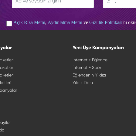
Açık Rıza Metni
,
Aydınlatma Metni
ve
Gizlilik Politikası
'nı ok
yalar
Yeni Üye Kampanyaları
aketleri
İnternet + Eğlence
aketler
İnternet + Spor
aketleri
Eğlencenin Yıldızı
ketleri
Yıldız Dolu
panyalar
ayileri
da