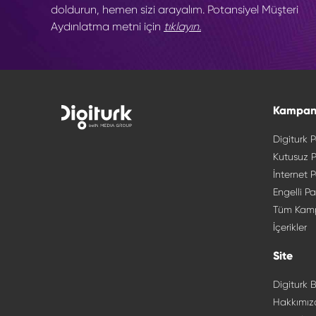
doldurun, hemen sizi arayalım. Potansiyel Müşteri
Aydınlatma metni için
tıklayın.
Kampan
Digiturk P
Kutusuz P
İnternet P
Engelli Pa
Tüm Kam
İçerikler
Site
Digiturk B
Hakkımız