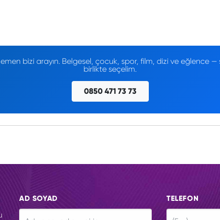
men bizi arayın. Belgesel, çocuk, spor, film, dizi ve eğlence
birlikte seçelim.
0850 471 73 73
AD SOYAD
TELEFON
u