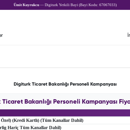
Ümit Kuyrukcu
— Digiturk Yetkili Bayi (Bayi Kodu: 67067033)
er
İ
Digiturk Ticaret Bakanlığı Personeli Kampanyası
k Ticaret Bakanlığı Personeli Kampanyası Fiyat
 Özel) (Kredi Kartlı) (Tüm Kanallar Dahil)
erlig Hariç Tüm Kanallar Dahil)