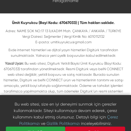
Feragatname
Ümit Kuyrukcu (Bayi Kodu: 67067033) | Tüm hakları saklıdır.
Adres: NAME SOK NO:17 13 İLKADIM Mah. ÇANKAYA / ANKARA / TÜRKİYE
Vergi Dairesi: Seğmenler | Vergi Kimlik No: 6010112132
E-posta:
umitkuyrukcu@gmail.com
Evde internet hizmetleri ve dijital yayın hizmetleri Digitürk tarafından
sunulmaktadır. Yalnızca yeni üyelik başvuruları kabul edilmektedir.
Yasal Uyarı:
Bu web sitesi, Digiturk Yetkili Bayisi Ümit Kuyrukcu (Bayi Kodu:
67067033) tarafından yönetilmektedir. Resmi Digitürk veya beIN CONNECT
web sitesi değildir; yetkili başvuru ve satış noktasıdır. Burada sunulan
hizmetler, Digitürk ve beIN CONNECT ürün ve hizmetlerinin tanıtımı ve satışı
amacıyla, yetkili bayi sıfatıyla sağlanmaktadır. Ödeme ve tahsilat işlemleri
tarafımızca yapılmamakta olup, tüm ödemeler Digitürk’ün resmi sistemleri
üzerinden gerçekleştirilmektedir. Web sitemizde yer alan tüm ticari markalar,
ilgili hak sahiplerine ait olup yasal koruma altındadır. Bu markalar, yalnızca
Bu web sitesi, size en iyi deneyimi sunmak için çerezler
marka sahiplerinin kullanım koşullarına uygun şekilde kullanılmaktadır. Digitürk
kullanmaktadır. Siteyi kullanmaya devam ederek, çerez
veya beIN CONNECT’in resmi web sitelerine ulaşmak için ilgili markaların
kullanımını kabul etmiş olursunuz. Detaylı bilgi için
Çerez
doğrudan resmi kanallarını ziyaret edebilirsiniz.
Politikamızı
ve
Gizlilik Politikamızı
inceleyebilirsiniz.
Digiturk resmî bayi listesinde doğrulayın
Bize Ulaşın