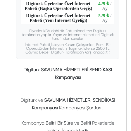
Digiturk Üyelerine Özel İnternet
429 ₺
/
Paketi (Başka Operatörden Geçiş)
Ay
Digiturk Üyelerine Özel İnternet
529 ₺
/
Paketi (Yeni İnternet Üyeliği)
Ay
Fiyatlar KDV dahildir. Faturalandırma Digiturk
tarafından yapılır. Yayın ve internet hizmetleri Digiturk
tarafından sunulur.
İnternet Paketi İsteyen Kurum Çalışanları, Farklı Bir
Operatörden İnternetini Taşımak İsterse 2500 TL
Cayma Bedeli Digiturk Tarafından Karşılanacaktır.
Digiturk SAVUNMA HİZMETLERİ SENDİKASI
Kampanyası
Digiturk ve
SAVUNMA HİZMETLERİ SENDİKASI
Kampanyası
Kampanyası Şartları ;
Kampanya Belirli Bir Süre ve Belirli Paketlerde
İndirim İçermektedir.