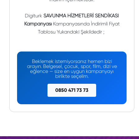
Digiturk
SAVUNMA HİZMETLERİ SENDİKASI
Kampanyası
Kampanyasında İndirimli Fiyat
Tablosu Yukarıdaki Şekildedir ;
Beklemek istemiyorsanız hemen bizi
arayın. Belgesel, çocuk, spor, film, dizi ve
eğlence — size en uygun kampanyayı
birlikte seçelim.
0850 471 73 73