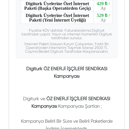
Digiturk Üyelerine Özel İnternet
429 ₺
/
Paketi (Başka Operatörden Geçiş)
Ay
Digiturk Üyelerine Özel İnternet
529 ₺
/
Paketi (Yeni İnternet Üyeliği)
Ay
Fiyatlar KDV dahildir. Faturalandırma Digiturk
tarafından yapılır. Yayın ve internet hizmetleri Digiturk
tarafından sunulur.
İnternet Paketi İsteyen Kurum Çalışanları, Farklı Bir
Operatörden İnternetini Taşımak İsterse 2500 TL
Cayma Bedeli Digiturk Tarafından Karşılanacaktır.
Digiturk ÖZ ENERJİ İŞÇİLERİ SENDİKASI
Kampanyası
Digiturk ve
ÖZ ENERJİ İŞÇİLERİ SENDİKASI
Kampanyası
Kampanyası Şartları ;
Kampanya Belirli Bir Süre ve Belirli Paketlerde
İndirim İçermektedir.