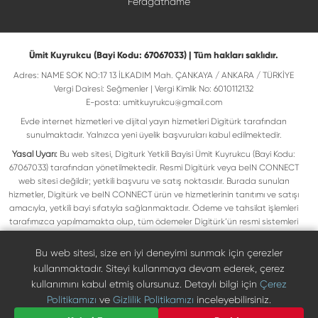
Feragatname
Ümit Kuyrukcu (Bayi Kodu: 67067033) | Tüm hakları saklıdır.
Adres: NAME SOK NO:17 13 İLKADIM Mah. ÇANKAYA / ANKARA / TÜRKİYE
Vergi Dairesi: Seğmenler | Vergi Kimlik No: 6010112132
E-posta:
umitkuyrukcu@gmail.com
Evde internet hizmetleri ve dijital yayın hizmetleri Digitürk tarafından
sunulmaktadır. Yalnızca yeni üyelik başvuruları kabul edilmektedir.
Yasal Uyarı:
Bu web sitesi, Digiturk Yetkili Bayisi Ümit Kuyrukcu (Bayi Kodu:
67067033) tarafından yönetilmektedir. Resmi Digitürk veya beIN CONNECT
web sitesi değildir; yetkili başvuru ve satış noktasıdır. Burada sunulan
hizmetler, Digitürk ve beIN CONNECT ürün ve hizmetlerinin tanıtımı ve satışı
amacıyla, yetkili bayi sıfatıyla sağlanmaktadır. Ödeme ve tahsilat işlemleri
tarafımızca yapılmamakta olup, tüm ödemeler Digitürk’ün resmi sistemleri
üzerinden gerçekleştirilmektedir. Web sitemizde yer alan tüm ticari markalar,
ilgili hak sahiplerine ait olup yasal koruma altındadır. Bu markalar, yalnızca
Bu web sitesi, size en iyi deneyimi sunmak için çerezler
marka sahiplerinin kullanım koşullarına uygun şekilde kullanılmaktadır. Digitürk
kullanmaktadır. Siteyi kullanmaya devam ederek, çerez
veya beIN CONNECT’in resmi web sitelerine ulaşmak için ilgili markaların
kullanımını kabul etmiş olursunuz. Detaylı bilgi için
Çerez
doğrudan resmi kanallarını ziyaret edebilirsiniz.
Politikamızı
ve
Gizlilik Politikamızı
inceleyebilirsiniz.
Digiturk resmî bayi listesinde doğrulayın
Bize Ulaşın