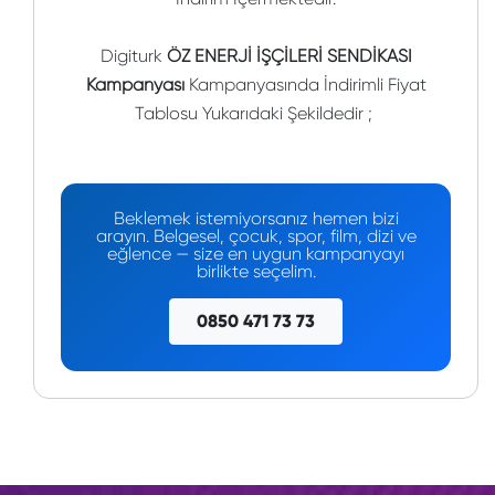
Digiturk
ÖZ ENERJİ İŞÇİLERİ SENDİKASI
Kampanyası
Kampanyasında İndirimli Fiyat
Tablosu Yukarıdaki Şekildedir ;
Beklemek istemiyorsanız hemen bizi
arayın. Belgesel, çocuk, spor, film, dizi ve
eğlence — size en uygun kampanyayı
birlikte seçelim.
0850 471 73 73