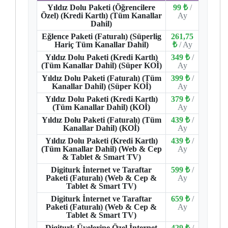
Yıldız Dolu Paketi (Öğrencilere
99 ₺
/
Özel) (Kredi Kartlı) (Tüm Kanallar
Ay
Dahil)
Eğlence Paketi (Faturalı) (Süperlig
261,75
Hariç Tüm Kanallar Dahil)
₺
/ Ay
Yıldız Dolu Paketi (Kredi Kartlı)
349 ₺
/
(Tüm Kanallar Dahil) (Süper KOİ)
Ay
Yıldız Dolu Paketi (Faturalı) (Tüm
399 ₺
/
Kanallar Dahil) (Süper KOİ)
Ay
Yıldız Dolu Paketi (Kredi Kartlı)
379 ₺
/
(Tüm Kanallar Dahil) (KOİ)
Ay
Yıldız Dolu Paketi (Faturalı) (Tüm
439 ₺
/
Kanallar Dahil) (KOİ)
Ay
Yıldız Dolu Paketi (Kredi Kartlı)
439 ₺
/
(Tüm Kanallar Dahil) (Web & Cep
Ay
& Tablet & Smart TV)
Digiturk İnternet ve Taraftar
599 ₺
/
Paketi (Faturalı) (Web & Cep &
Ay
Tablet & Smart TV)
Digiturk İnternet ve Taraftar
659 ₺
/
Paketi (Faturalı) (Web & Cep &
Ay
Tablet & Smart TV)
Digiturk Üyelerine Özel İnternet
429 ₺
/