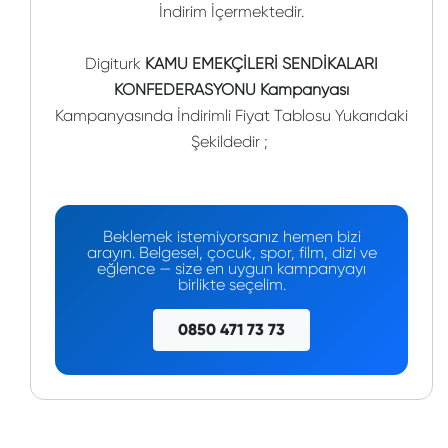
İndirim İçermektedir.
Digiturk
KAMU EMEKÇİLERİ SENDİKALARI
KONFEDERASYONU Kampanyası
Kampanyasında İndirimli Fiyat Tablosu Yukarıdaki
Şekildedir ;
Beklemek istemiyorsanız hemen bizi
arayın. Belgesel, çocuk, spor, film, dizi ve
eğlence — size en uygun kampanyayı
birlikte seçelim.
0850 471 73 73