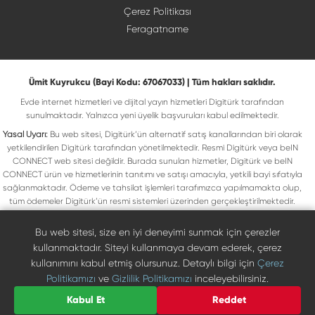
Çerez Politikası
Feragatname
Ümit Kuyrukcu (Bayi Kodu: 67067033) | Tüm hakları saklıdır.
Evde internet hizmetleri ve dijital yayın hizmetleri Digitürk tarafından
sunulmaktadır. Yalnızca yeni üyelik başvuruları kabul edilmektedir.
Yasal Uyarı:
Bu web sitesi, Digitürk’ün alternatif satış kanallarından biri olarak
yetkilendirilen Digitürk tarafından yönetilmektedir. Resmi Digitürk veya beIN
CONNECT web sitesi değildir. Burada sunulan hizmetler, Digitürk ve beIN
CONNECT ürün ve hizmetlerinin tanıtımı ve satışı amacıyla, yetkili bayi sıfatıyla
sağlanmaktadır. Ödeme ve tahsilat işlemleri tarafımızca yapılmamakta olup,
tüm ödemeler Digitürk’ün resmi sistemleri üzerinden gerçekleştirilmektedir.
Web sitemizde yer alan tüm ticari markalar, ilgili hak sahiplerine ait olup yasal
koruma altındadır. Bu markalar, yalnızca marka sahiplerinin kullanım koşullarına
Bu web sitesi, size en iyi deneyimi sunmak için çerezler
uygun şekilde kullanılmaktadır. Digitürk veya beIN CONNECT’in resmi web
kullanmaktadır. Siteyi kullanmaya devam ederek, çerez
sitelerine ulaşmak için ilgili markaların doğrudan resmi kanallarını ziyaret
kullanımını kabul etmiş olursunuz. Detaylı bilgi için
Çerez
edebilirsiniz.
Politikamızı
ve
Gizlilik Politikamızı
inceleyebilirsiniz.
Digiturk resmî bayi listesinde doğrulayın
Bize Ulaşın
Kabul Et
Reddet
0850 471 73 73
©
2026
Ümit Kuyrukcu. Tüm hakları saklıdır.