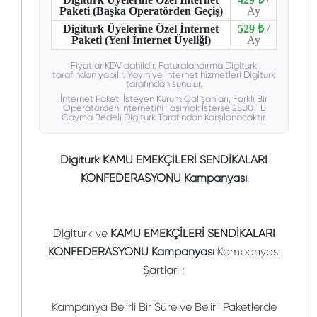
Paketi (Başka Operatörden Geçiş)
Ay
Digiturk Üyelerine Özel İnternet
529 ₺
/
Paketi (Yeni İnternet Üyeliği)
Ay
Fiyatlar KDV dahildir. Faturalandırma Digiturk
tarafından yapılır. Yayın ve internet hizmetleri Digiturk
tarafından sunulur.
İnternet Paketi İsteyen Kurum Çalışanları, Farklı Bir
Operatörden İnternetini Taşımak İsterse 2500 TL
Cayma Bedeli Digiturk Tarafından Karşılanacaktır.
Digiturk KAMU EMEKÇİLERİ SENDİKALARI
KONFEDERASYONU Kampanyası
Digiturk ve
KAMU EMEKÇİLERİ SENDİKALARI
KONFEDERASYONU Kampanyası
Kampanyası
Şartları ;
Kampanya Belirli Bir Süre ve Belirli Paketlerde