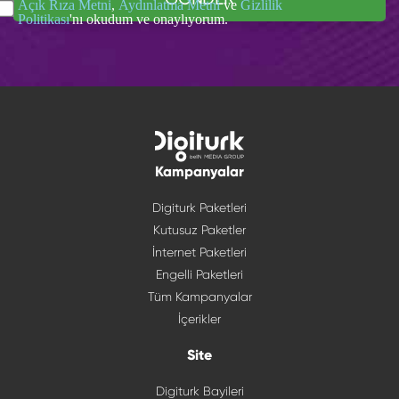
Açık Rıza Metni
,
Aydınlatma Metni
ve
Gizlilik
Politikası
'nı okudum ve onaylıyorum.
Kampanyalar
Digiturk Paketleri
Kutusuz Paketler
İnternet Paketleri
Engelli Paketleri
Tüm Kampanyalar
İçerikler
Site
Digiturk Bayileri