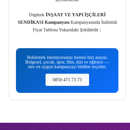
Digiturk
İNŞAAT VE YAPI İŞÇİLERİ
SENDİKASI Kampanyası
Kampanyasında İndirimli
Fiyat Tablosu Yukarıdaki Şekildedir ;
Beklemek istemiyorsanız hemen bizi arayın.
Belgesel, çocuk, spor, film, dizi ve eğlence —
size en uygun kampanyayı birlikte seçelim.
0850 471 73 73