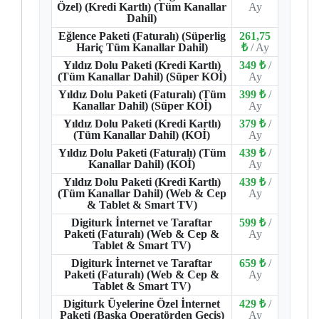
Özel) (Kredi Kartlı) (Tüm Kanallar
Ay
Dahil)
Eğlence Paketi (Faturalı) (Süperlig
261,75
Hariç Tüm Kanallar Dahil)
₺
/ Ay
Yıldız Dolu Paketi (Kredi Kartlı)
349 ₺
/
(Tüm Kanallar Dahil) (Süper KOİ)
Ay
Yıldız Dolu Paketi (Faturalı) (Tüm
399 ₺
/
Kanallar Dahil) (Süper KOİ)
Ay
Yıldız Dolu Paketi (Kredi Kartlı)
379 ₺
/
(Tüm Kanallar Dahil) (KOİ)
Ay
Yıldız Dolu Paketi (Faturalı) (Tüm
439 ₺
/
Kanallar Dahil) (KOİ)
Ay
Yıldız Dolu Paketi (Kredi Kartlı)
439 ₺
/
(Tüm Kanallar Dahil) (Web & Cep
Ay
& Tablet & Smart TV)
Digiturk İnternet ve Taraftar
599 ₺
/
Paketi (Faturalı) (Web & Cep &
Ay
Tablet & Smart TV)
Digiturk İnternet ve Taraftar
659 ₺
/
Paketi (Faturalı) (Web & Cep &
Ay
Tablet & Smart TV)
Digiturk Üyelerine Özel İnternet
429 ₺
/
Paketi (Başka Operatörden Geçiş)
Ay