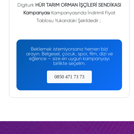
Digiturk
HÜR TARIM ORMAN İŞÇİLERİ SENDİKASI
Kampanyası
Kampanyasında İndirimli Fiyat
Tablosu Yukarıdaki Şekildedir ;
Beklemek istemiyorsanız hemen bizi
arayın. Belgesel, çocuk, spor, film, dizi ve
eğlence — size en uygun kampanyayı
birlikte seçelim.
0850 471 73 73