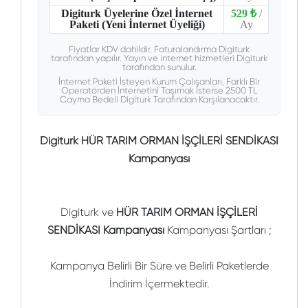
Digiturk Üyelerine Özel İnternet
529 ₺
/
Paketi (Yeni İnternet Üyeliği)
Ay
Fiyatlar KDV dahildir. Faturalandırma Digiturk
tarafından yapılır. Yayın ve internet hizmetleri Digiturk
tarafından sunulur.
İnternet Paketi İsteyen Kurum Çalışanları, Farklı Bir
Operatörden İnternetini Taşımak İsterse 2500 TL
Cayma Bedeli Digiturk Tarafından Karşılanacaktır.
Digiturk HÜR TARIM ORMAN İŞÇİLERİ SENDİKASI
Kampanyası
Digiturk ve
HÜR TARIM ORMAN İŞÇİLERİ
SENDİKASI Kampanyası
Kampanyası Şartları ;
Kampanya Belirli Bir Süre ve Belirli Paketlerde
İndirim İçermektedir.