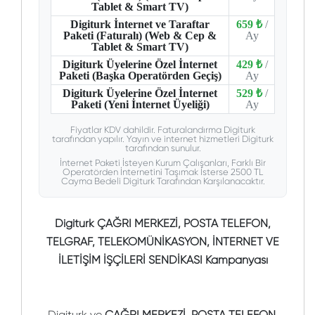
Tablet & Smart TV)
Digiturk İnternet ve Taraftar
659 ₺
/
Paketi (Faturalı) (Web & Cep &
Ay
Tablet & Smart TV)
Digiturk Üyelerine Özel İnternet
429 ₺
/
Paketi (Başka Operatörden Geçiş)
Ay
Digiturk Üyelerine Özel İnternet
529 ₺
/
Paketi (Yeni İnternet Üyeliği)
Ay
Fiyatlar KDV dahildir. Faturalandırma Digiturk
tarafından yapılır. Yayın ve internet hizmetleri Digiturk
tarafından sunulur.
İnternet Paketi İsteyen Kurum Çalışanları, Farklı Bir
Operatörden İnternetini Taşımak İsterse 2500 TL
Cayma Bedeli Digiturk Tarafından Karşılanacaktır.
Digiturk ÇAĞRI MERKEZİ, POSTA TELEFON,
TELGRAF, TELEKOMÜNİKASYON, İNTERNET VE
İLETİŞİM İŞÇİLERİ SENDİKASI Kampanyası
Digiturk ve
ÇAĞRI MERKEZİ, POSTA TELEFON,