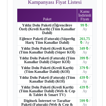
Kampanyası Fiyat Listesi
Kamu
İndirimli
Paket
Fiyatı
Yıldız Dolu Paketi (Öğrencilere
99 ₺
/
Özel) (Kredi Kartlı) (Tüm Kanallar
Ay
Dahil)
Eğlence Paketi (Faturalı) (Süperlig
261,75
Hariç Tüm Kanallar Dahil)
₺
/ Ay
Yıldız Dolu Paketi (Kredi Kartlı)
349 ₺
/
(Tüm Kanallar Dahil) (Süper KOİ)
Ay
Yıldız Dolu Paketi (Faturalı) (Tüm
399 ₺
/
Kanallar Dahil) (Süper KOİ)
Ay
Yıldız Dolu Paketi (Kredi Kartlı)
379 ₺
/
(Tüm Kanallar Dahil) (KOİ)
Ay
Yıldız Dolu Paketi (Faturalı) (Tüm
439 ₺
/
Kanallar Dahil) (KOİ)
Ay
Yıldız Dolu Paketi (Kredi Kartlı)
439 ₺
/
(Tüm Kanallar Dahil) (Web & Cep
Ay
& Tablet & Smart TV)
Digiturk İnternet ve Taraftar
599 ₺
/
Paketi (Faturalı) (Web & Cep &
Ay