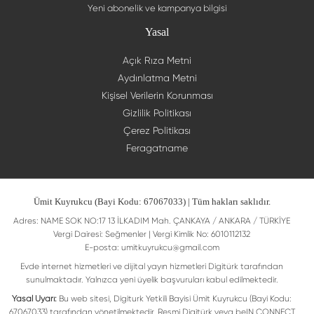
Yeni abonelik ve kampanya bilgisi
Yasal
Açık Rıza Metni
Aydınlatma Metni
Kişisel Verilerin Korunması
Gizlilik Politikası
Çerez Politikası
Feragatname
Ümit Kuyrukcu (Bayi Kodu: 67067033) | Tüm hakları saklıdır.
Adres: NAME SOK NO:17 13 İLKADIM Mah. ÇANKAYA / ANKARA / TÜRKİYE
Vergi Dairesi: Seğmenler | Vergi Kimlik No: 6010112132
E-posta:
umitkuyrukcu@gmail.com
Evde internet hizmetleri ve dijital yayın hizmetleri Digitürk tarafından
sunulmaktadır. Yalnızca yeni üyelik başvuruları kabul edilmektedir.
Yasal Uyarı:
Bu web sitesi, Digiturk Yetkili Bayisi Ümit Kuyrukcu (Bayi Kodu:
67067033) tarafından yönetilmektedir. Resmi Digitürk veya beIN CONNECT