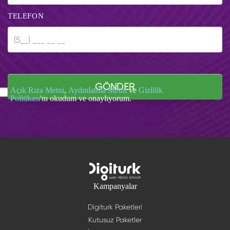
TELEFON
GÖNDER
Açık Rıza Metni
,
Aydınlatma Metni
ve
Gizlilik
Politikası
'nı okudum ve onaylıyorum.
Kampanyalar
Digiturk Paketleri
Kutusuz Paketler