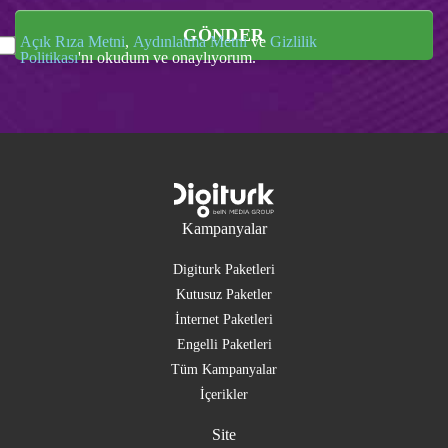
GÖNDER
Açık Rıza Metni
,
Aydınlatma Metni
ve
Gizlilik
Politikası
'nı okudum ve onaylıyorum.
Kampanyalar
Digiturk Paketleri
Kutusuz Paketler
İnternet Paketleri
Engelli Paketleri
Tüm Kampanyalar
İçerikler
Site