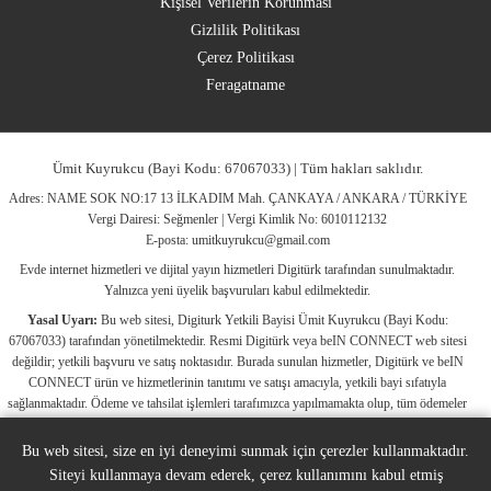
Kişisel Verilerin Korunması
Gizlilik Politikası
Çerez Politikası
Feragatname
Ümit Kuyrukcu (Bayi Kodu: 67067033) | Tüm hakları saklıdır.
Adres: NAME SOK NO:17 13 İLKADIM Mah. ÇANKAYA / ANKARA / TÜRKİYE
Vergi Dairesi: Seğmenler | Vergi Kimlik No: 6010112132
E-posta:
umitkuyrukcu@gmail.com
Evde internet hizmetleri ve dijital yayın hizmetleri Digitürk tarafından sunulmaktadır.
Yalnızca yeni üyelik başvuruları kabul edilmektedir.
Yasal Uyarı:
Bu web sitesi, Digiturk Yetkili Bayisi Ümit Kuyrukcu (Bayi Kodu:
67067033) tarafından yönetilmektedir. Resmi Digitürk veya beIN CONNECT web sitesi
değildir; yetkili başvuru ve satış noktasıdır. Burada sunulan hizmetler, Digitürk ve beIN
CONNECT ürün ve hizmetlerinin tanıtımı ve satışı amacıyla, yetkili bayi sıfatıyla
sağlanmaktadır. Ödeme ve tahsilat işlemleri tarafımızca yapılmamakta olup, tüm ödemeler
Digitürk’ün resmi sistemleri üzerinden gerçekleştirilmektedir. Web sitemizde yer alan tüm
ticari markalar, ilgili hak sahiplerine ait olup yasal koruma altındadır. Bu markalar, yalnızca
Bu web sitesi, size en iyi deneyimi sunmak için çerezler kullanmaktadır.
marka sahiplerinin kullanım koşullarına uygun şekilde kullanılmaktadır. Digitürk veya beIN
Siteyi kullanmaya devam ederek, çerez kullanımını kabul etmiş
CONNECT’in resmi web sitelerine ulaşmak için ilgili markaların doğrudan resmi