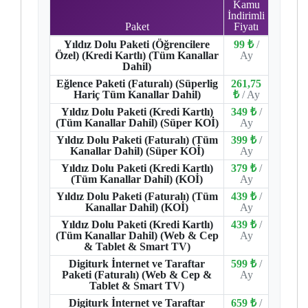
Kamu
İndirimli
Paket
Fiyatı
Yıldız Dolu Paketi (Öğrencilere
99 ₺
/
Özel) (Kredi Kartlı) (Tüm Kanallar
Ay
Dahil)
Eğlence Paketi (Faturalı) (Süperlig
261,75
Hariç Tüm Kanallar Dahil)
₺
/ Ay
Yıldız Dolu Paketi (Kredi Kartlı)
349 ₺
/
(Tüm Kanallar Dahil) (Süper KOİ)
Ay
Yıldız Dolu Paketi (Faturalı) (Tüm
399 ₺
/
Kanallar Dahil) (Süper KOİ)
Ay
Yıldız Dolu Paketi (Kredi Kartlı)
379 ₺
/
(Tüm Kanallar Dahil) (KOİ)
Ay
Yıldız Dolu Paketi (Faturalı) (Tüm
439 ₺
/
Kanallar Dahil) (KOİ)
Ay
Yıldız Dolu Paketi (Kredi Kartlı)
439 ₺
/
(Tüm Kanallar Dahil) (Web & Cep
Ay
& Tablet & Smart TV)
Digiturk İnternet ve Taraftar
599 ₺
/
Paketi (Faturalı) (Web & Cep &
Ay
Tablet & Smart TV)
Digiturk İnternet ve Taraftar
659 ₺
/