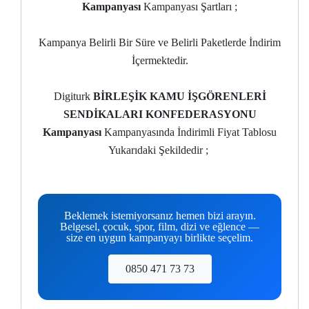
Kampanyası
Kampanyası Şartları ;
Kampanya Belirli Bir Süre ve Belirli Paketlerde İndirim
İçermektedir.
Digiturk
BİRLEŞİK KAMU İŞGÖRENLERİ
SENDİKALARI KONFEDERASYONU
Kampanyası
Kampanyasında İndirimli Fiyat Tablosu
Yukarıdaki Şekildedir ;
Beklemek istemiyorsanız hemen bizi arayın.
Belgesel, çocuk, spor, film, dizi ve eğlence —
size en uygun kampanyayı birlikte seçelim.
0850 471 73 73