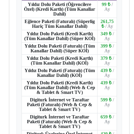
Yıldız Dolu Paketi (Öğrencilere
99 ₺
/
Özel) (Kredi Kartlı) (Tüm Kanallar
Ay
Dahil)
Eğlence Paketi (Faturalı) (Süperlig
261,75
Hariç Tüm Kanallar Dahil)
₺
/ Ay
Yıldız Dolu Paketi (Kredi Kartlı)
349 ₺
/
(Tüm Kanallar Dahil) (Süper KOİ)
Ay
Yıldız Dolu Paketi (Faturalı) (Tüm
399 ₺
/
Kanallar Dahil) (Süper KOİ)
Ay
Yıldız Dolu Paketi (Kredi Kartlı)
379 ₺
/
(Tüm Kanallar Dahil) (KOİ)
Ay
Yıldız Dolu Paketi (Faturalı) (Tüm
439 ₺
/
Kanallar Dahil) (KOİ)
Ay
Yıldız Dolu Paketi (Kredi Kartlı)
439 ₺
/
(Tüm Kanallar Dahil) (Web & Cep
Ay
& Tablet & Smart TV)
Digiturk İnternet ve Taraftar
599 ₺
/
Paketi (Faturalı) (Web & Cep &
Ay
Tablet & Smart TV)
Digiturk İnternet ve Taraftar
659 ₺
/
Paketi (Faturalı) (Web & Cep &
Ay
Tablet & Smart TV)
Digiturk Üyelerine Özel İnternet
429 ₺
/