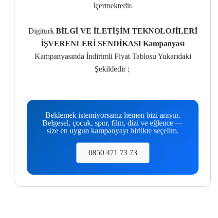
İçermektedir.
Digiturk
BİLGİ VE İLETİŞİM TEKNOLOJİLERİ
İŞVERENLERİ SENDİKASI Kampanyası
Kampanyasında İndirimli Fiyat Tablosu Yukarıdaki
Şekildedir ;
Beklemek istemiyorsanız hemen bizi arayın.
Belgesel, çocuk, spor, film, dizi ve eğlence —
size en uygun kampanyayı birlikte seçelim.
0850 471 73 73