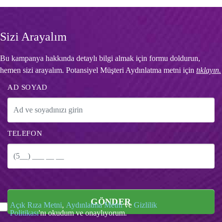
Sizi Arayalım
Bu kampanya hakkında detaylı bilgi almak için formu doldurun,
hemen sizi arayalım. Potansiyel Müşteri Aydınlatma metni için
tıklayın.
AD SOYAD
TELEFON
GÖNDER
Açık Rıza Metni
,
Aydınlatma Metni
ve
Gizlilik
Politikası
'nı okudum ve onaylıyorum.