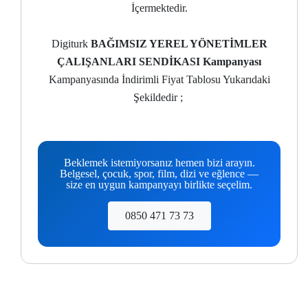
İçermektedir.
Digiturk
BAĞIMSIZ YEREL YÖNETİMLER
ÇALIŞANLARI SENDİKASI Kampanyası
Kampanyasında İndirimli Fiyat Tablosu Yukarıdaki
Şekildedir ;
Beklemek istemiyorsanız hemen bizi arayın.
Belgesel, çocuk, spor, film, dizi ve eğlence —
size en uygun kampanyayı birlikte seçelim.
0850 471 73 73