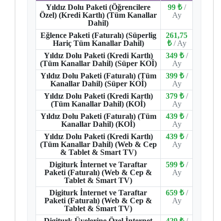
Yıldız Dolu Paketi (Öğrencilere
99 ₺
/
Özel) (Kredi Kartlı) (Tüm Kanallar
Ay
Dahil)
Eğlence Paketi (Faturalı) (Süperlig
261,75
Hariç Tüm Kanallar Dahil)
₺
/ Ay
Yıldız Dolu Paketi (Kredi Kartlı)
349 ₺
/
(Tüm Kanallar Dahil) (Süper KOİ)
Ay
Yıldız Dolu Paketi (Faturalı) (Tüm
399 ₺
/
Kanallar Dahil) (Süper KOİ)
Ay
Yıldız Dolu Paketi (Kredi Kartlı)
379 ₺
/
(Tüm Kanallar Dahil) (KOİ)
Ay
Yıldız Dolu Paketi (Faturalı) (Tüm
439 ₺
/
Kanallar Dahil) (KOİ)
Ay
Yıldız Dolu Paketi (Kredi Kartlı)
439 ₺
/
(Tüm Kanallar Dahil) (Web & Cep
Ay
& Tablet & Smart TV)
Digiturk İnternet ve Taraftar
599 ₺
/
Paketi (Faturalı) (Web & Cep &
Ay
Tablet & Smart TV)
Digiturk İnternet ve Taraftar
659 ₺
/
Paketi (Faturalı) (Web & Cep &
Ay
Tablet & Smart TV)
Digiturk Üyelerine Özel İnternet
429 ₺
/