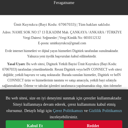
Feragatname
Ümit Kuyrukcu (Bayi Kodu: 67067033) | Tüm hakları saklıdır.
Adres: NAME SOK NO:17 13 İLKADIM Mah. ÇANKAYA / ANKARA / TÜRKİYE
Vergi Dairesi: Seğmenler | Vergi Kimlik No: 6010112132
E-posta:
umitkuyrukcu@gmail.com
Evde internet hizmetleri ve dijital yayın hizmetleri Digitürk tarafından sunulmaktadır.
Yalnızca yeni üyelik başvuruları kabul edilmektedir.
Yasal Uyarı:
Bu web sitesi, Digiturk Yetkili Bayisi Ümit Kuyrukcu (Bayi Kodu:
67067033) tarafından yönetilmektedir. Resmi Digitürk veya beIN CONNECT web sitesi
değildir; yetkili başvuru ve satış noktasıdır. Burada sunulan hizmetler, Digitürk ve beIN
CONNECT ürün ve hizmetlerinin tanıtımı ve satışı amacıyla, yetkili bayi sıfatıyla
sağlanmaktadır. Ödeme ve tahsilat işlemleri tarafımızca yapılmamakta olup, tüm ödemeler
Digitürk’ün resmi sistemleri üzerinden gerçekleştirilmektedir. Web sitemizde yer alan tüm
ticari markalar, ilgili hak sahiplerine ait olup yasal koruma altındadır. Bu markalar, yalnızca
Bu web sitesi, size en iyi deneyimi sunmak için çerezler kullanmaktadır.
marka sahiplerinin kullanım koşullarına uygun şekilde kullanılmaktadır. Digitürk veya beIN
Siteyi kullanmaya devam ederek, çerez kullanımını kabul etmiş
CONNECT’in resmi web sitelerine ulaşmak için ilgili markaların doğrudan resmi
olursunuz. Detaylı bilgi için
Çerez Politikamızı
ve
Gizlilik Politikamızı
kanallarını ziyaret edebilirsiniz.
inceleyebilirsiniz.
Digiturk resmî bayi listesinde doğrulayın
Bize Ulaşın
Kabul Et
Reddet