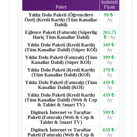
İndirimli
Paket
Fiyatı
Yıldız Dolu Paketi (Öğrencilere
99 ₺
/
Özel) (Kredi Kartlı) (Tüm Kanallar
Ay
Dahil)
Eğlence Paketi (Faturalı) (Süperlig
261,75
Hariç Tüm Kanallar Dahil)
₺
/ Ay
Yıldız Dolu Paketi (Kredi Kartlı)
349 ₺
/
(Tüm Kanallar Dahil) (Süper KOİ)
Ay
Yıldız Dolu Paketi (Faturalı) (Tüm
399 ₺
/
Kanallar Dahil) (Süper KOİ)
Ay
Yıldız Dolu Paketi (Kredi Kartlı)
379 ₺
/
(Tüm Kanallar Dahil) (KOİ)
Ay
Yıldız Dolu Paketi (Faturalı) (Tüm
439 ₺
/
Kanallar Dahil) (KOİ)
Ay
Yıldız Dolu Paketi (Kredi Kartlı)
439 ₺
/
(Tüm Kanallar Dahil) (Web & Cep
Ay
& Tablet & Smart TV)
Digiturk İnternet ve Taraftar
599 ₺
/
Paketi (Faturalı) (Web & Cep &
Ay
Tablet & Smart TV)
Digiturk İnternet ve Taraftar
659 ₺
/
Paketi (Faturalı) (Web & Cep &
Ay