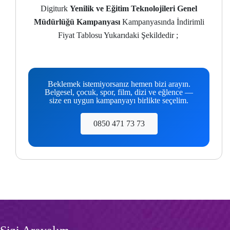
Digiturk
Yenilik ve Eğitim Teknolojileri Genel
Müdürlüğü Kampanyası
Kampanyasında İndirimli
Fiyat Tablosu Yukarıdaki Şekildedir ;
Beklemek istemiyorsanız hemen bizi arayın.
Belgesel, çocuk, spor, film, dizi ve eğlence —
size en uygun kampanyayı birlikte seçelim.
0850 471 73 73