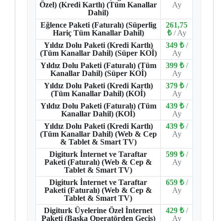
Özel) (Kredi Kartlı) (Tüm Kanallar
Ay
Dahil)
Eğlence Paketi (Faturalı) (Süperlig
261,75
Hariç Tüm Kanallar Dahil)
₺
/ Ay
Yıldız Dolu Paketi (Kredi Kartlı)
349 ₺
/
(Tüm Kanallar Dahil) (Süper KOİ)
Ay
Yıldız Dolu Paketi (Faturalı) (Tüm
399 ₺
/
Kanallar Dahil) (Süper KOİ)
Ay
Yıldız Dolu Paketi (Kredi Kartlı)
379 ₺
/
(Tüm Kanallar Dahil) (KOİ)
Ay
Yıldız Dolu Paketi (Faturalı) (Tüm
439 ₺
/
Kanallar Dahil) (KOİ)
Ay
Yıldız Dolu Paketi (Kredi Kartlı)
439 ₺
/
(Tüm Kanallar Dahil) (Web & Cep
Ay
& Tablet & Smart TV)
Digiturk İnternet ve Taraftar
599 ₺
/
Paketi (Faturalı) (Web & Cep &
Ay
Tablet & Smart TV)
Digiturk İnternet ve Taraftar
659 ₺
/
Paketi (Faturalı) (Web & Cep &
Ay
Tablet & Smart TV)
Digiturk Üyelerine Özel İnternet
429 ₺
/
Paketi (Başka Operatörden Geçiş)
Ay