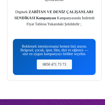
Digiturk
ZABİTAN VE DENİZ ÇALIŞANLARI
SENDİKASI Kampanyası
Kampanyasında İndirimli
Fiyat Tablosu Yukarıdaki Şekildedir ;
Beklemek istemiyorsanız hemen bizi arayın.
Belgesel, çocuk, spor, film, dizi ve eğlence —
size en uygun kampanyayı birlikte seçelim.
0850 471 73 73