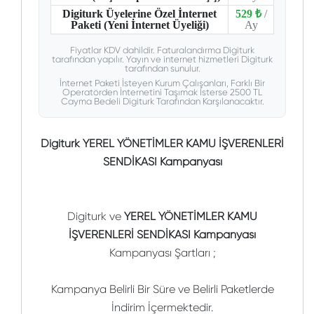
Digiturk Üyelerine Özel İnternet
529 ₺
/
Paketi (Yeni İnternet Üyeliği)
Ay
Fiyatlar KDV dahildir. Faturalandırma Digiturk
tarafından yapılır. Yayın ve internet hizmetleri Digiturk
tarafından sunulur.
İnternet Paketi İsteyen Kurum Çalışanları, Farklı Bir
Operatörden İnternetini Taşımak İsterse 2500 TL
Cayma Bedeli Digiturk Tarafından Karşılanacaktır.
Digiturk YEREL YÖNETİMLER KAMU İŞVERENLERİ
SENDİKASI Kampanyası
Digiturk ve
YEREL YÖNETİMLER KAMU
İŞVERENLERİ SENDİKASI Kampanyası
Kampanyası Şartları ;
Kampanya Belirli Bir Süre ve Belirli Paketlerde
İndirim İçermektedir.