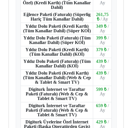
Özel) (Kredi Kartlı) (Tüm Kanallar
Ay
Dahil)
Eğlence Paketi (Faturalı) (Süperlig
261,75
Hariç Tüm Kanallar Dahil)
₺
/ Ay
Yıldız Dolu Paketi (Kredi Kartlı)
349 ₺
/
(Tüm Kanallar Dahil) (Süper KOİ)
Ay
Yıldız Dolu Paketi (Faturalı) (Tüm
399 ₺
/
Kanallar Dahil) (Süper KOİ)
Ay
Yıldız Dolu Paketi (Kredi Kartlı)
379 ₺
/
(Tüm Kanallar Dahil) (KOİ)
Ay
Yıldız Dolu Paketi (Faturalı) (Tüm
439 ₺
/
Kanallar Dahil) (KOİ)
Ay
Yıldız Dolu Paketi (Kredi Kartlı)
439 ₺
/
(Tüm Kanallar Dahil) (Web & Cep
Ay
& Tablet & Smart TV)
Digiturk İnternet ve Taraftar
599 ₺
/
Paketi (Faturalı) (Web & Cep &
Ay
Tablet & Smart TV)
Digiturk İnternet ve Taraftar
659 ₺
/
Paketi (Faturalı) (Web & Cep &
Ay
Tablet & Smart TV)
Digiturk Üyelerine Özel İnternet
429 ₺
/
Paketi (Başka Operatörden Geçiş)
Ay