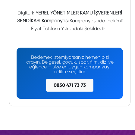
Digiturk
YEREL YÖNETİMLER KAMU İŞVERENLERİ
SENDİKASI Kampanyası
Kampanyasında İndirimli
Fiyat Tablosu Yukarıdaki Şekildedir ;
Beklemek istemiyorsanız hemen bizi
arayın. Belgesel, çocuk, spor, film, dizi ve
eğlence — size en uygun kampanyayı
birlikte seçelim.
0850 471 73 73