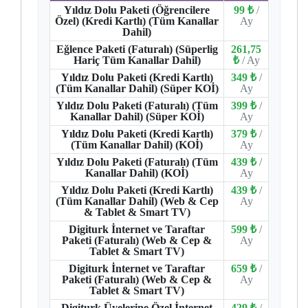
Yıldız Dolu Paketi (Öğrencilere
99 ₺
/
Özel) (Kredi Kartlı) (Tüm Kanallar
Ay
Dahil)
Eğlence Paketi (Faturalı) (Süperlig
261,75
Hariç Tüm Kanallar Dahil)
₺
/ Ay
Yıldız Dolu Paketi (Kredi Kartlı)
349 ₺
/
(Tüm Kanallar Dahil) (Süper KOİ)
Ay
Yıldız Dolu Paketi (Faturalı) (Tüm
399 ₺
/
Kanallar Dahil) (Süper KOİ)
Ay
Yıldız Dolu Paketi (Kredi Kartlı)
379 ₺
/
(Tüm Kanallar Dahil) (KOİ)
Ay
Yıldız Dolu Paketi (Faturalı) (Tüm
439 ₺
/
Kanallar Dahil) (KOİ)
Ay
Yıldız Dolu Paketi (Kredi Kartlı)
439 ₺
/
(Tüm Kanallar Dahil) (Web & Cep
Ay
& Tablet & Smart TV)
Digiturk İnternet ve Taraftar
599 ₺
/
Paketi (Faturalı) (Web & Cep &
Ay
Tablet & Smart TV)
Digiturk İnternet ve Taraftar
659 ₺
/
Paketi (Faturalı) (Web & Cep &
Ay
Tablet & Smart TV)
Digiturk Üyelerine Özel İnternet
429 ₺
/