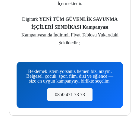
İçermektedir.
Digiturk
YENİ TÜM GÜVENLİK SAVUNMA
İŞÇİLERİ SENDİKASI Kampanyası
Kampanyasında İndirimli Fiyat Tablosu Yukarıdaki
Şekildedir ;
Beklemek istemiyorsanız hemen bizi arayın.
Belgesel, çocuk, spor, film, dizi ve eğlence —
size en uygun kampanyayı birlikte seçelim.
0850 471 73 73