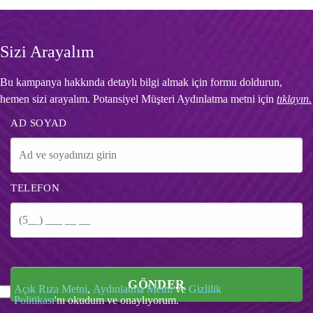
Sizi Arayalım
Bu kampanya hakkında detaylı bilgi almak için formu doldurun,
hemen sizi arayalım. Potansiyel Müşteri Aydınlatma metni için
tıklayın.
AD SOYAD
TELEFON
GÖNDER
Açık Rıza Metni
,
Aydınlatma Metni
ve
Gizlilik
Politikası
'nı okudum ve onaylıyorum.