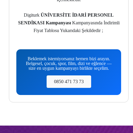
Digiturk
ÜNİVERSİTE İDARİ PERSONEL
SENDİKASI Kampanyası
Kampanyasında İndirimli
Fiyat Tablosu Yukarıdaki Şekildedir ;
Beklemek istemiyorsanız hemen bizi arayın.
Belgesel, çocuk, spor, film, dizi ve eğlence —
size en uygun kampanyayı birlikte seçelim.
0850 471 73 73