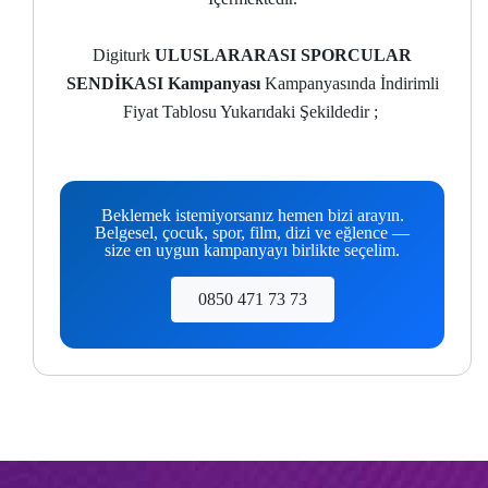
Digiturk
ULUSLARARASI SPORCULAR
SENDİKASI Kampanyası
Kampanyasında İndirimli
Fiyat Tablosu Yukarıdaki Şekildedir ;
Beklemek istemiyorsanız hemen bizi arayın.
Belgesel, çocuk, spor, film, dizi ve eğlence —
size en uygun kampanyayı birlikte seçelim.
0850 471 73 73