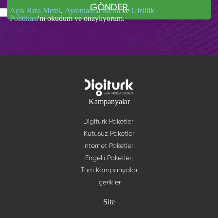
GÖNDER
Açık Rıza Metni
,
Aydınlatma Metni
ve
Gizlilik
Politikası
'nı okudum ve onaylıyorum.
Kampanyalar
Digiturk Paketleri
Kutusuz Paketler
İnternet Paketleri
Engelli Paketleri
Tüm Kampanyalar
İçerikler
Site