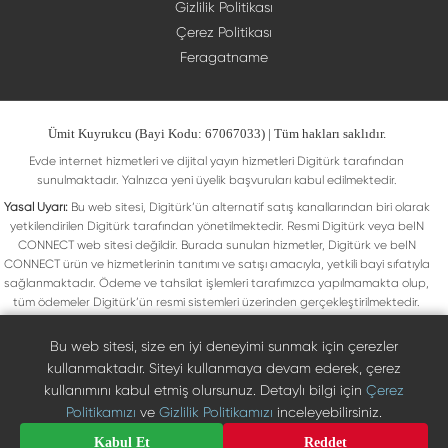
Gizlilik Politikası
Çerez Politikası
Feragatname
Ümit Kuyrukcu (Bayi Kodu: 67067033) | Tüm hakları saklıdır.
Evde internet hizmetleri ve dijital yayın hizmetleri Digitürk tarafından
sunulmaktadır. Yalnızca yeni üyelik başvuruları kabul edilmektedir.
Yasal Uyarı:
Bu web sitesi, Digitürk’ün alternatif satış kanallarından biri olarak
yetkilendirilen Digitürk tarafından yönetilmektedir. Resmi Digitürk veya beIN
CONNECT web sitesi değildir. Burada sunulan hizmetler, Digitürk ve beIN
CONNECT ürün ve hizmetlerinin tanıtımı ve satışı amacıyla, yetkili bayi sıfatıyla
sağlanmaktadır. Ödeme ve tahsilat işlemleri tarafımızca yapılmamakta olup,
tüm ödemeler Digitürk’ün resmi sistemleri üzerinden gerçekleştirilmektedir.
Web sitemizde yer alan tüm ticari markalar, ilgili hak sahiplerine ait olup yasal
koruma altındadır. Bu markalar, yalnızca marka sahiplerinin kullanım koşullarına
Bu web sitesi, size en iyi deneyimi sunmak için çerezler
uygun şekilde kullanılmaktadır. Digitürk veya beIN CONNECT’in resmi web
kullanmaktadır. Siteyi kullanmaya devam ederek, çerez
sitelerine ulaşmak için ilgili markaların doğrudan resmi kanallarını ziyaret
kullanımını kabul etmiş olursunuz. Detaylı bilgi için
Çerez
edebilirsiniz.
Politikamızı
ve
Gizlilik Politikamızı
inceleyebilirsiniz.
Digiturk resmî bayi listesinde doğrulayın
Bize Ulaşın
Kabul Et
Reddet