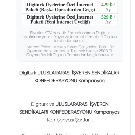
Digiturk Üyelerine Özel İnternet
429 ₺
/
Paketi (Başka Operatörden Geçiş)
Ay
Digiturk Üyelerine Özel İnternet
529 ₺
/
Paketi (Yeni İnternet Üyeliği)
Ay
Fiyatlar KDV dahildir. Faturalandırma Digiturk
tarafından yapılır. Yayın ve internet hizmetleri Digiturk
tarafından sunulur.
İnternet Paketi İsteyen Kurum Çalışanları, Farklı Bir
Operatörden İnternetini Taşımak İsterse 2500 TL
Cayma Bedeli Digiturk Tarafından Karşılanacaktır.
Digiturk ULUSLARARASI İŞVEREN SENDİKALARI
KONFEDERASYONU Kampanyası
Digiturk ve
ULUSLARARASI İŞVEREN
SENDİKALARI KONFEDERASYONU Kampanyası
Kampanyası Şartları ;