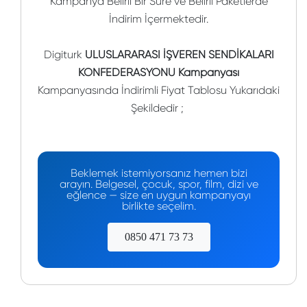
Kampanya Belirli Bir Süre ve Belirli Paketlerde
İndirim İçermektedir.
Digiturk
ULUSLARARASI İŞVEREN SENDİKALARI
KONFEDERASYONU Kampanyası
Kampanyasında İndirimli Fiyat Tablosu Yukarıdaki
Şekildedir ;
Beklemek istemiyorsanız hemen bizi
arayın. Belgesel, çocuk, spor, film, dizi ve
eğlence — size en uygun kampanyayı
birlikte seçelim.
0850 471 73 73