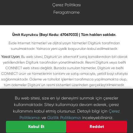
Çerez Politikası
Feragatname
Ümit Kuyrukcu (Bayi Kodu: 67067033) | Tüm hakları saklıdır.
Evde internet hizmetleri ve dijital yayın hizmetleri Digitürk tarafından
sunulmaktadır. Yalnızca yeni üyelik başvuruları kabul edilmektedir.
Yasal Uyarı:
Bu web sitesi, Digitürk’ün alternatif satış kanallarından biri olarak
yetkilendirilen Digitürk tarafından yönetilmektedir. Resmi Digitürk veya beIN
CONNECT web sitesi değildir. Burada sunulan hizmetler, Digitürk ve beIN
CONNECT ürün ve hizmetlerinin tanıtımı ve satışı amacıyla, yetkili bayi sıfatıyla
sağlanmaktadır. Ödeme ve tahsilat işlemleri tarafımızca yapılmamakta olup,
tüm ödemeler Digitürk’ün resmi sistemleri üzerinden gerçekleştirilmektedir.
Web sitemizde yer alan tüm ticari markalar, ilgili hak sahiplerine ait olup yasal
koruma altındadır. Bu markalar, yalnızca marka sahiplerinin kullanım koşullarına
Bu web sitesi, size en iyi deneyimi sunmak için çerezler
uygun şekilde kullanılmaktadır. Digitürk veya beIN CONNECT’in resmi web
kullanmaktadır. Siteyi kullanmaya devam ederek, çerez
sitelerine ulaşmak için ilgili markaların doğrudan resmi kanallarını ziyaret
kullanımını kabul etmiş olursunuz. Detaylı bilgi için
Çerez
edebilirsiniz.
Politikamızı
ve
Gizlilik Politikamızı
inceleyebilirsiniz.
Digiturk resmî bayi listesinde doğrulayın
Bize Ulaşın
Kabul Et
Reddet
0850 471 73 73
©
2026
Ümit Kuyrukcu. Tüm hakları saklıdır.