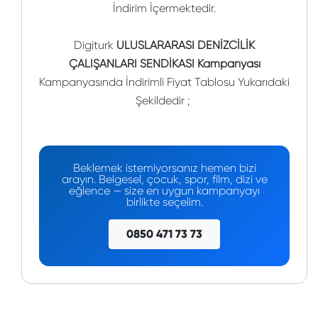
İndirim İçermektedir.
Digiturk
ULUSLARARASI DENİZCİLİK
ÇALIŞANLARI SENDİKASI Kampanyası
Kampanyasında İndirimli Fiyat Tablosu Yukarıdaki
Şekildedir ;
Beklemek istemiyorsanız hemen bizi
arayın. Belgesel, çocuk, spor, film, dizi ve
eğlence — size en uygun kampanyayı
birlikte seçelim.
0850 471 73 73