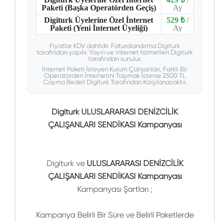
Paketi (Başka Operatörden Geçiş)
Ay
Digiturk Üyelerine Özel İnternet
529 ₺
/
Paketi (Yeni İnternet Üyeliği)
Ay
Fiyatlar KDV dahildir. Faturalandırma Digiturk
tarafından yapılır. Yayın ve internet hizmetleri Digiturk
tarafından sunulur.
İnternet Paketi İsteyen Kurum Çalışanları, Farklı Bir
Operatörden İnternetini Taşımak İsterse 2500 TL
Cayma Bedeli Digiturk Tarafından Karşılanacaktır.
Digiturk ULUSLARARASI DENİZCİLİK
ÇALIŞANLARI SENDİKASI Kampanyası
Digiturk ve
ULUSLARARASI DENİZCİLİK
ÇALIŞANLARI SENDİKASI Kampanyası
Kampanyası Şartları ;
Kampanya Belirli Bir Süre ve Belirli Paketlerde