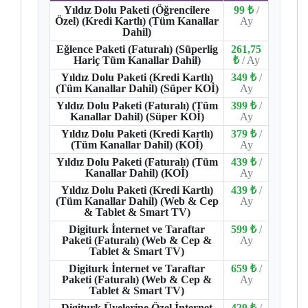
Yıldız Dolu Paketi (Öğrencilere
99 ₺
/
Özel) (Kredi Kartlı) (Tüm Kanallar
Ay
Dahil)
Eğlence Paketi (Faturalı) (Süperlig
261,75
Hariç Tüm Kanallar Dahil)
₺
/ Ay
Yıldız Dolu Paketi (Kredi Kartlı)
349 ₺
/
(Tüm Kanallar Dahil) (Süper KOİ)
Ay
Yıldız Dolu Paketi (Faturalı) (Tüm
399 ₺
/
Kanallar Dahil) (Süper KOİ)
Ay
Yıldız Dolu Paketi (Kredi Kartlı)
379 ₺
/
(Tüm Kanallar Dahil) (KOİ)
Ay
Yıldız Dolu Paketi (Faturalı) (Tüm
439 ₺
/
Kanallar Dahil) (KOİ)
Ay
Yıldız Dolu Paketi (Kredi Kartlı)
439 ₺
/
(Tüm Kanallar Dahil) (Web & Cep
Ay
& Tablet & Smart TV)
Digiturk İnternet ve Taraftar
599 ₺
/
Paketi (Faturalı) (Web & Cep &
Ay
Tablet & Smart TV)
Digiturk İnternet ve Taraftar
659 ₺
/
Paketi (Faturalı) (Web & Cep &
Ay
Tablet & Smart TV)
Digiturk Üyelerine Özel İnternet
429 ₺
/