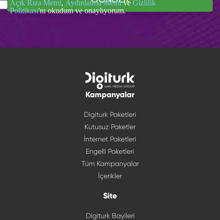
Açık Rıza Metni
,
Aydınlatma Metni
ve
Gizlilik
Politikası
'nı okudum ve onaylıyorum.
Kampanyalar
Digiturk Paketleri
Kutusuz Paketler
İnternet Paketleri
Engelli Paketleri
Tüm Kampanyalar
İçerikler
Site
Digiturk Bayileri