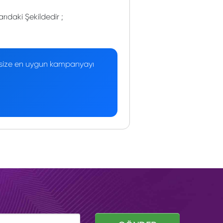
rıdaki Şekildedir ;
 — size en uygun kampanyayı