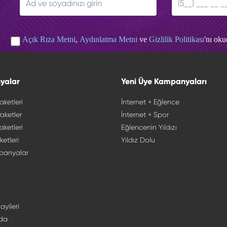
Açık Rıza Metni
,
Aydınlatma Metni
ve
Gizlilik Politikası
'nı ok
yalar
Yeni Üye Kampanyaları
aketleri
İnternet + Eğlence
aketler
İnternet + Spor
aketleri
Eğlencenin Yıldızı
ketleri
Yıldız Dolu
panyalar
ayileri
da