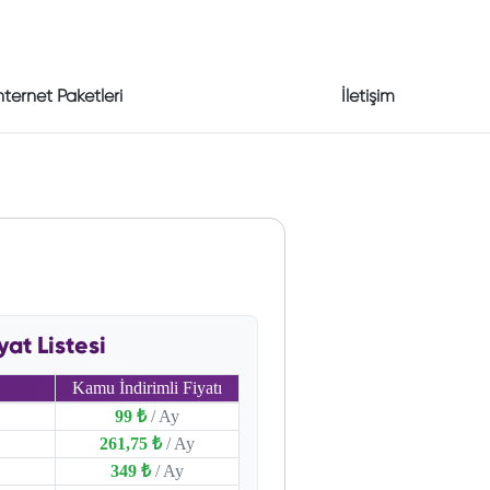
nternet Paketleri
İletişim
at Listesi
Kamu İndirimli Fiyatı
99 ₺
/ Ay
261,75 ₺
/ Ay
349 ₺
/ Ay