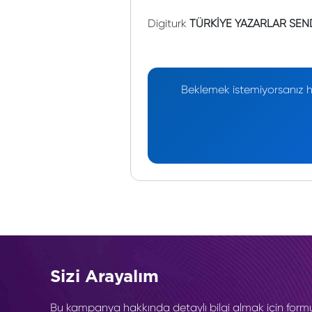
Digiturk
TÜRKİYE YAZARLAR SEN
Beklemek istemiyorsanız he
Sizi Arayalım
Bu kampanya hakkında detaylı bilgi almak için form