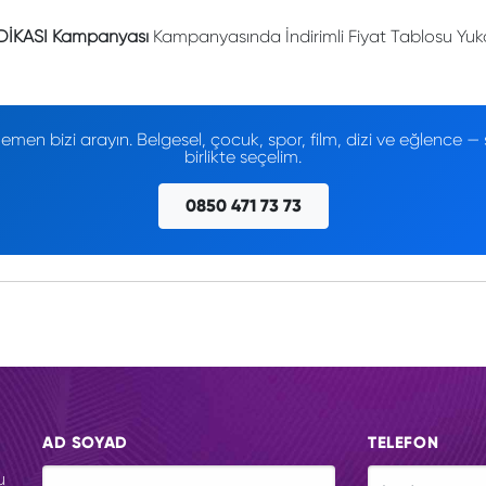
DİKASI Kampanyası
Kampanyasında İndirimli Fiyat Tablosu Yuka
men bizi arayın. Belgesel, çocuk, spor, film, dizi ve eğlence
birlikte seçelim.
0850 471 73 73
AD SOYAD
TELEFON
u