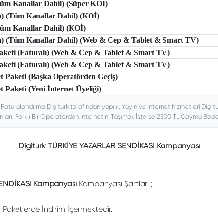
(Tüm Kanallar Dahil) (Süper KOİ)
lı) (Tüm Kanallar Dahil) (KOİ)
(Tüm Kanallar Dahil) (KOİ)
tlı) (Tüm Kanallar Dahil) (Web & Cep & Tablet & Smart TV)
 Paketi (Faturalı) (Web & Cep & Tablet & Smart TV)
 Paketi (Faturalı) (Web & Cep & Tablet & Smart TV)
et Paketi (Başka Operatörden Geçiş)
t Paketi (Yeni İnternet Üyeliği)
. Faturalandırma Digiturk tarafından yapılır. Yayın ve internet hizmetleri Digitu
nları, Farklı Bir Operatörden İnternetini Taşımak İsterse 2500 TL Cayma Bedeli
Digiturk TÜRKİYE YAZARLAR SENDİKASI Kampanyası
ENDİKASI Kampanyası
Kampanyası Şartları ;
li Paketlerde İndirim İçermektedir.