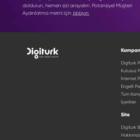
doldurun, hemen sizi arayalım. Potansiyel Müşteri
Aydınlatma metni için
tıklayın.
Kampan
Digiturk P
Kutusuz P
İnternet P
Engelli Pa
Tüm Kam
İçerikler
Site
Digiturk B
Hakkımız