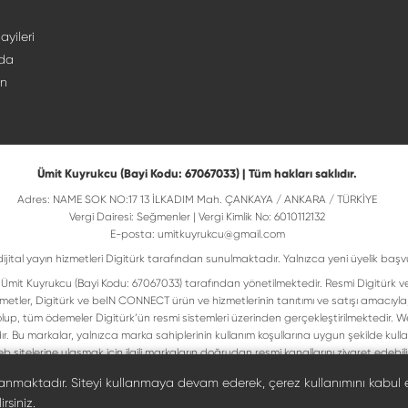
ayileri
da
ın
Ümit Kuyrukcu (Bayi Kodu: 67067033) | Tüm hakları saklıdır.
Adres: NAME SOK NO:17 13 İLKADIM Mah. ÇANKAYA / ANKARA / TÜRKİYE
Vergi Dairesi: Seğmenler | Vergi Kimlik No: 6010112132
E-posta:
umitkuyrukcu@gmail.com
dijital yayın hizmetleri Digitürk tarafından sunulmaktadır. Yalnızca yeni üyelik başv
isi Ümit Kuyrukcu (Bayi Kodu: 67067033) tarafından yönetilmektedir. Resmi Digitürk v
metler, Digitürk ve beIN CONNECT ürün ve hizmetlerinin tanıtımı ve satışı amacıyla
up, tüm ödemeler Digitürk’ün resmi sistemleri üzerinden gerçekleştirilmektedir. Web
ır. Bu markalar, yalnızca marka sahiplerinin kullanım koşullarına uygun şekilde ku
b sitelerine ulaşmak için ilgili markaların doğrudan resmi kanallarını ziyaret edebilir
Digiturk resmî bayi listesinde doğrulayın
llanmaktadır. Siteyi kullanmaya devam ederek, çerez kullanımını kabul 
rsiniz.
©
2026
Ümit Kuyrukcu. Tüm hakları saklıdır.