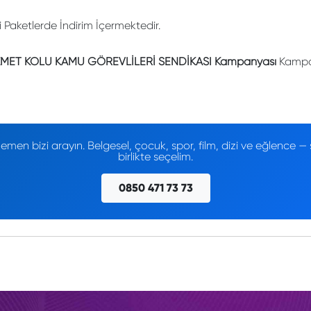
li Paketlerde İndirim İçermektedir.
ZMET KOLU KAMU GÖREVLİLERİ SENDİKASI Kampanyası
Kampan
men bizi arayın. Belgesel, çocuk, spor, film, dizi ve eğlence
birlikte seçelim.
0850 471 73 73