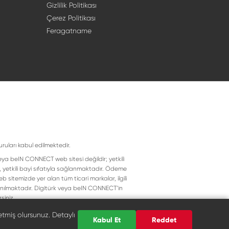
Gizlilik Politikası
Çerez Politikası
Feragatname
uruları kabul edilmektedir.
eya beIN CONNECT web sitesi değildir; yetkili
, yetkili bayi sıfatıyla sağlanmaktadır. Ödeme
 sitemizde yer alan tüm ticari markalar, ilgili
llanılmaktadır. Digitürk veya beIN CONNECT’in
siniz.
etmiş olursunuz. Detaylı
Kabul Et
Reddet