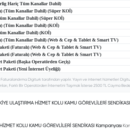
erlig Hariç Tüm Kanallar Dahil)
lı) (Tüm Kanallar Dahil) (Süper KOİ)
(Tüm Kanallar Dahil) (Süper KOİ)
lı) (Tüm Kanallar Dahil) (KOİ)
(Tüm Kanallar Dahil) (KOİ)
tlı) (Tüm Kanallar Dahil) (Web & Cep & Tablet & Smart TV)
 Paketi (Faturalı) (Web & Cep & Tablet & Smart TV)
 Paketi (Faturalı) (Web & Cep & Tablet & Smart TV)
et Paketi (Başka Operatörden Geçiş)
t Paketi (Yeni İnternet Üyeliği)
. Faturalandırma Digiturk tarafından yapılır. Yayın ve internet hizmetleri Digitu
nları, Farklı Bir Operatörden İnternetini Taşımak İsterse 2500 TL Cayma Bedeli
RKİYE ULAŞTIRMA HİZMET KOLU KAMU GÖREVLİLERİ SENDİKAS
HİZMET KOLU KAMU GÖREVLİLERİ SENDİKASI Kampanyası
Kam