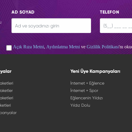
AD SOYAD
TELEFON
u
Açık Rıza Metni
,
Aydınlatma Metni
ve
Gizlilik Politikası
'nı ok
yalar
Yeni Üye Kampanyaları
aketleri
İnternet + Eğlence
aketler
İnternet + Spor
aketleri
Eğlencenin Yıldızı
ketleri
Yıldız Dolu
panyalar