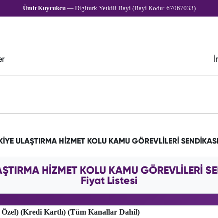
Ümit Kuyrukcu
— Digiturk Yetkili Bayi (Bayi Kodu: 67067033)
er
İ
RKİYE ULAŞTIRMA HİZMET KOLU KAMU GÖREVLİLERİ SENDİKAS
LAŞTIRMA HİZMET KOLU KAMU GÖREVLİLERİ S
Fiyat Listesi
 Özel) (Kredi Kartlı) (Tüm Kanallar Dahil)