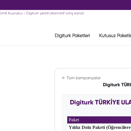
Ümit Kuyrukcu / Digiturk yetkili alternatif satış kanalı
Digiturk Paketleri
Kutusuz Paketl
← Tüm kampanyalar
Digiturk TÜ
Digiturk TÜRKİYE U
Paket
Yıldız Dolu Paketi (Öğrencilere