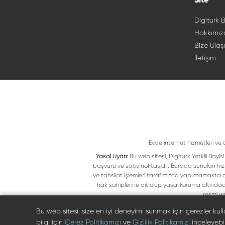
Digiturk B
Hakkımız
Bize Ulaş
İletişim
Evde internet hizmetleri ve 
Yasal Uyarı:
Bu web sitesi, Digiturk Yetkili Bay
başvuru ve satış noktasıdır. Burada sunulan hiz
ve tahsilat işlemleri tarafımızca yapılmamakta ol
hak sahiplerine ait olup yasal koruma altındad
resmi we
Bu web sitesi, size en iyi deneyimi sunmak için çerezler ku
bilgi için
Çerez Politikamızı
ve
Gizlilik Politikamızı
inceleyebili