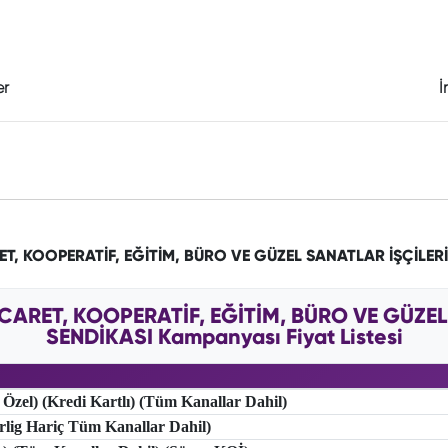
er
İ
RET, KOOPERATİF, EĞİTİM, BÜRO VE GÜZEL SANATLAR İŞÇİLER
TİCARET, KOOPERATİF, EĞİTİM, BÜRO VE GÜZEL
SENDİKASI Kampanyası Fiyat Listesi
 Özel) (Kredi Kartlı) (Tüm Kanallar Dahil)
erlig Hariç Tüm Kanallar Dahil)