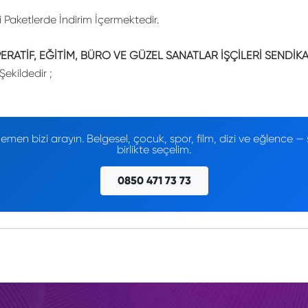
li Paketlerde İndirim İçermektedir.
ERATİF, EĞİTİM, BÜRO VE GÜZEL SANATLAR İŞÇİLERİ SENDİK
Şekildedir ;
men bizi arayın. Belgesel, çocuk, spor, film, dizi ve eğlence
birlikte seçelim.
0850 471 73 73