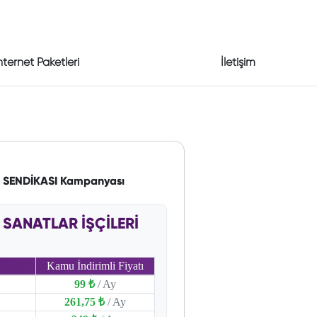
nternet Paketleri
İletişim
İ SENDİKASI Kampanyası
 SANATLAR İŞÇİLERİ
Kamu İndirimli Fiyatı
99 ₺
/ Ay
261,75 ₺
/ Ay