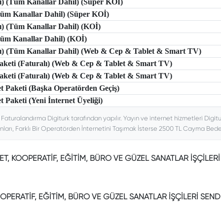
lı) (Tüm Kanallar Dahil) (Süper KOİ)
(Tüm Kanallar Dahil) (Süper KOİ)
lı) (Tüm Kanallar Dahil) (KOİ)
(Tüm Kanallar Dahil) (KOİ)
tlı) (Tüm Kanallar Dahil) (Web & Cep & Tablet & Smart TV)
 Paketi (Faturalı) (Web & Cep & Tablet & Smart TV)
 Paketi (Faturalı) (Web & Cep & Tablet & Smart TV)
et Paketi (Başka Operatörden Geçiş)
t Paketi (Yeni İnternet Üyeliği)
. Faturalandırma Digiturk tarafından yapılır. Yayın ve internet hizmetleri Digitu
nları, Farklı Bir Operatörden İnternetini Taşımak İsterse 2500 TL Cayma Bedeli
RET, KOOPERATİF, EĞİTİM, BÜRO VE GÜZEL SANATLAR İŞÇİLER
OOPERATİF, EĞİTİM, BÜRO VE GÜZEL SANATLAR İŞÇİLERİ SEND