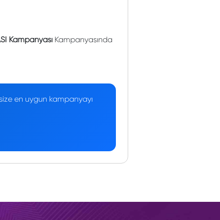
ASI Kampanyası
Kampanyasında
 — size en uygun kampanyayı