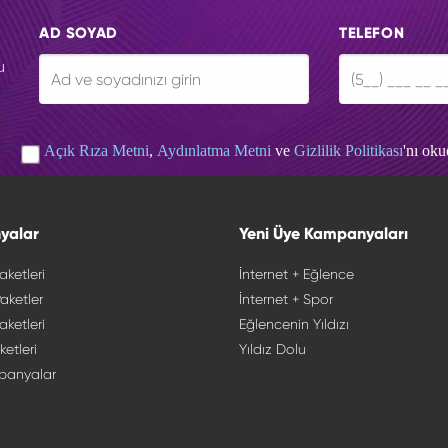
AD SOYAD
TELEFON
u
Açık Rıza Metni
,
Aydınlatma Metni
ve
Gizlilik Politikası
'nı ok
yalar
Yeni Üye Kampanyaları
aketleri
İnternet + Eğlence
aketler
İnternet + Spor
aketleri
Eğlencenin Yıldızı
ketleri
Yıldız Dolu
panyalar