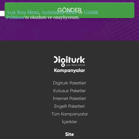
GÖNDER
Açık Rıza Metni
,
Aydınlatma Metni
ve
Gizlilik
Politikası
'nı okudum ve onaylıyorum.
Kampanyalar
Digiturk Paketleri
Kutusuz Paketler
İnternet Paketleri
Engelli Paketleri
Tüm Kampanyalar
İçerikler
Site