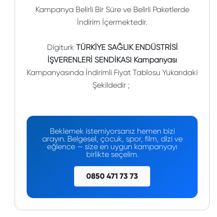
Kampanya Belirli Bir Süre ve Belirli Paketlerde
İndirim İçermektedir.
Digiturk
TÜRKİYE SAĞLIK ENDÜSTRİSİ
İŞVERENLERİ SENDİKASI Kampanyası
Kampanyasında İndirimli Fiyat Tablosu Yukarıdaki
Şekildedir ;
Beklemek istemiyorsanız hemen bizi
arayın. Belgesel, çocuk, spor, film, dizi ve
eğlence — size en uygun kampanyayı
birlikte seçelim.
0850 471 73 73