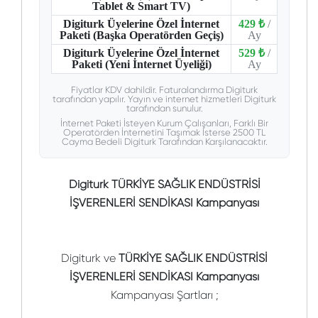
Tablet & Smart TV)
Digiturk Üyelerine Özel İnternet
429 ₺
/
Paketi (Başka Operatörden Geçiş)
Ay
Digiturk Üyelerine Özel İnternet
529 ₺
/
Paketi (Yeni İnternet Üyeliği)
Ay
Fiyatlar KDV dahildir. Faturalandırma Digiturk
tarafından yapılır. Yayın ve internet hizmetleri Digiturk
tarafından sunulur.
İnternet Paketi İsteyen Kurum Çalışanları, Farklı Bir
Operatörden İnternetini Taşımak İsterse 2500 TL
Cayma Bedeli Digiturk Tarafından Karşılanacaktır.
Digiturk TÜRKİYE SAĞLIK ENDÜSTRİSİ
İŞVERENLERİ SENDİKASI Kampanyası
Digiturk ve
TÜRKİYE SAĞLIK ENDÜSTRİSİ
İŞVERENLERİ SENDİKASI Kampanyası
Kampanyası Şartları ;