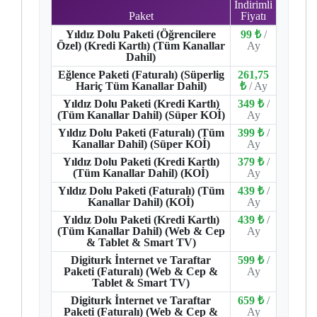
İndirimli
Paket
Fiyatı
Yıldız Dolu Paketi (Öğrencilere
99 ₺
/
Özel) (Kredi Kartlı) (Tüm Kanallar
Ay
Dahil)
Eğlence Paketi (Faturalı) (Süperlig
261,75
Hariç Tüm Kanallar Dahil)
₺
/ Ay
Yıldız Dolu Paketi (Kredi Kartlı)
349 ₺
/
(Tüm Kanallar Dahil) (Süper KOİ)
Ay
Yıldız Dolu Paketi (Faturalı) (Tüm
399 ₺
/
Kanallar Dahil) (Süper KOİ)
Ay
Yıldız Dolu Paketi (Kredi Kartlı)
379 ₺
/
(Tüm Kanallar Dahil) (KOİ)
Ay
Yıldız Dolu Paketi (Faturalı) (Tüm
439 ₺
/
Kanallar Dahil) (KOİ)
Ay
Yıldız Dolu Paketi (Kredi Kartlı)
439 ₺
/
(Tüm Kanallar Dahil) (Web & Cep
Ay
& Tablet & Smart TV)
Digiturk İnternet ve Taraftar
599 ₺
/
Paketi (Faturalı) (Web & Cep &
Ay
Tablet & Smart TV)
Digiturk İnternet ve Taraftar
659 ₺
/
Paketi (Faturalı) (Web & Cep &
Ay