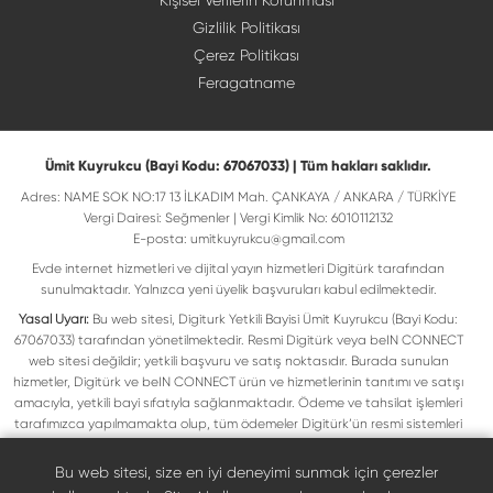
Kişisel Verilerin Korunması
Gizlilik Politikası
Çerez Politikası
Feragatname
Ümit Kuyrukcu (Bayi Kodu: 67067033) | Tüm hakları saklıdır.
Adres: NAME SOK NO:17 13 İLKADIM Mah. ÇANKAYA / ANKARA / TÜRKİYE
Vergi Dairesi: Seğmenler | Vergi Kimlik No: 6010112132
E-posta:
umitkuyrukcu@gmail.com
Evde internet hizmetleri ve dijital yayın hizmetleri Digitürk tarafından
sunulmaktadır. Yalnızca yeni üyelik başvuruları kabul edilmektedir.
Yasal Uyarı:
Bu web sitesi, Digiturk Yetkili Bayisi Ümit Kuyrukcu (Bayi Kodu:
67067033) tarafından yönetilmektedir. Resmi Digitürk veya beIN CONNECT
web sitesi değildir; yetkili başvuru ve satış noktasıdır. Burada sunulan
hizmetler, Digitürk ve beIN CONNECT ürün ve hizmetlerinin tanıtımı ve satışı
amacıyla, yetkili bayi sıfatıyla sağlanmaktadır. Ödeme ve tahsilat işlemleri
tarafımızca yapılmamakta olup, tüm ödemeler Digitürk’ün resmi sistemleri
üzerinden gerçekleştirilmektedir. Web sitemizde yer alan tüm ticari markalar,
ilgili hak sahiplerine ait olup yasal koruma altındadır. Bu markalar, yalnızca
Bu web sitesi, size en iyi deneyimi sunmak için çerezler
marka sahiplerinin kullanım koşullarına uygun şekilde kullanılmaktadır. Digitürk