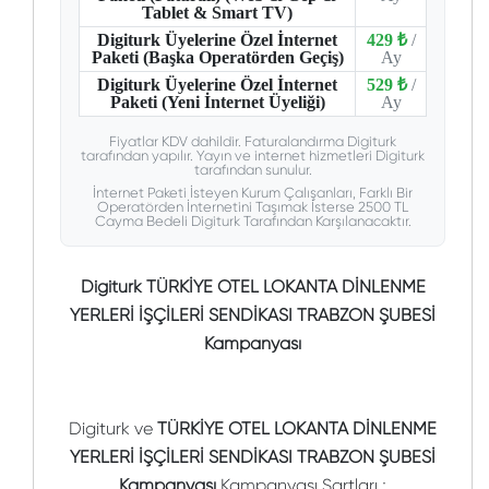
Tablet & Smart TV)
Digiturk Üyelerine Özel İnternet
429 ₺
/
Paketi (Başka Operatörden Geçiş)
Ay
Digiturk Üyelerine Özel İnternet
529 ₺
/
Paketi (Yeni İnternet Üyeliği)
Ay
Fiyatlar KDV dahildir. Faturalandırma Digiturk
tarafından yapılır. Yayın ve internet hizmetleri Digiturk
tarafından sunulur.
İnternet Paketi İsteyen Kurum Çalışanları, Farklı Bir
Operatörden İnternetini Taşımak İsterse 2500 TL
Cayma Bedeli Digiturk Tarafından Karşılanacaktır.
Digiturk TÜRKİYE OTEL LOKANTA DİNLENME
YERLERİ İŞÇİLERİ SENDİKASI TRABZON ŞUBESİ
Kampanyası
Digiturk ve
TÜRKİYE OTEL LOKANTA DİNLENME
YERLERİ İŞÇİLERİ SENDİKASI TRABZON ŞUBESİ
Kampanyası
Kampanyası Şartları ;