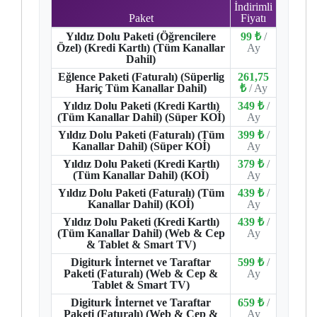
İndirimli
Paket
Fiyatı
Yıldız Dolu Paketi (Öğrencilere
99 ₺
/
Özel) (Kredi Kartlı) (Tüm Kanallar
Ay
Dahil)
Eğlence Paketi (Faturalı) (Süperlig
261,75
Hariç Tüm Kanallar Dahil)
₺
/ Ay
Yıldız Dolu Paketi (Kredi Kartlı)
349 ₺
/
(Tüm Kanallar Dahil) (Süper KOİ)
Ay
Yıldız Dolu Paketi (Faturalı) (Tüm
399 ₺
/
Kanallar Dahil) (Süper KOİ)
Ay
Yıldız Dolu Paketi (Kredi Kartlı)
379 ₺
/
(Tüm Kanallar Dahil) (KOİ)
Ay
Yıldız Dolu Paketi (Faturalı) (Tüm
439 ₺
/
Kanallar Dahil) (KOİ)
Ay
Yıldız Dolu Paketi (Kredi Kartlı)
439 ₺
/
(Tüm Kanallar Dahil) (Web & Cep
Ay
& Tablet & Smart TV)
Digiturk İnternet ve Taraftar
599 ₺
/
Paketi (Faturalı) (Web & Cep &
Ay
Tablet & Smart TV)
Digiturk İnternet ve Taraftar
659 ₺
/
Paketi (Faturalı) (Web & Cep &
Ay