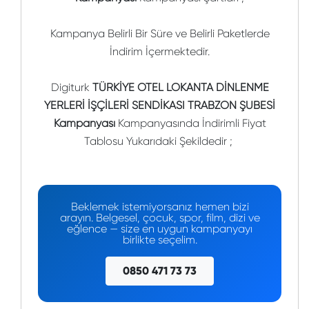
Kampanya Belirli Bir Süre ve Belirli Paketlerde
İndirim İçermektedir.
Digiturk
TÜRKİYE OTEL LOKANTA DİNLENME
YERLERİ İŞÇİLERİ SENDİKASI TRABZON ŞUBESİ
Kampanyası
Kampanyasında İndirimli Fiyat
Tablosu Yukarıdaki Şekildedir ;
Beklemek istemiyorsanız hemen bizi
arayın. Belgesel, çocuk, spor, film, dizi ve
eğlence — size en uygun kampanyayı
birlikte seçelim.
0850 471 73 73