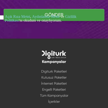
GÖNDER
Açık Rıza Metni
,
Aydınlatma Metni
ve
Gizlilik
Politikası
'nı okudum ve onaylıyorum.
Kampanyalar
Digiturk Paketleri
Kutusuz Paketler
İnternet Paketleri
Engelli Paketleri
Tüm Kampanyalar
İçerikler