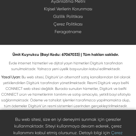
Aydınlatma Metni
Kişisel Verilerin Korunması
Gizlilik Politikası
Çerez Politikası
Feragatname
Ümit Kuyrukcu (Bayi Kodu: 67067033) | Tüm hakları saklıdır.
Evde internet hizmetleri ve dijital yayın hizmetleri Digitürk tarafından
sunulmaktadır. Yalnızca yeni üyelik başvuruları kabul edilmektedir.
Yasal Uyarı:
Bu web sitesi, Digitürk’ün alternatif satış kanallarından biri olarak
yetkilendirilen Digitürk tarafından yönetilmektedir. Resmi Digitürk veya beIN
CONNECT web sitesi değildir. Burada sunulan hizmetler, Digitürk ve beIN
CONNECT ürün ve hizmetlerinin tanıtımı ve satışı amacıyla, yetkili bayi sıfatıyla
sağlanmaktadır. Ödeme ve tahsilat işlemleri tarafımızca yapılmamakta olup,
tüm ödemeler Digitürk’ün resmi sistemleri üzerinden gerçekleştirilmektedir.
Web sitemizde yer alan tüm ticari markalar, ilgili hak sahiplerine ait olup yasal
koruma altındadır. Bu markalar, yalnızca marka sahiplerinin kullanım koşullarına
Bu web sitesi, size en iyi deneyimi sunmak için çerezler
uygun şekilde kullanılmaktadır. Digitürk veya beIN CONNECT’in resmi web
kullanmaktadır. Siteyi kullanmaya devam ederek, çerez
sitelerine ulaşmak için ilgili markaların doğrudan resmi kanallarını ziyaret
kullanımını kabul etmiş olursunuz. Detaylı bilgi için
Çerez
edebilirsiniz.