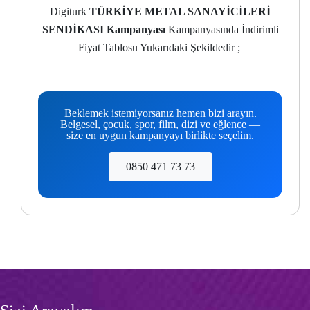
Digiturk
TÜRKİYE METAL SANAYİCİLERİ
SENDİKASI Kampanyası
Kampanyasında İndirimli
Fiyat Tablosu Yukarıdaki Şekildedir ;
Beklemek istemiyorsanız hemen bizi arayın.
Belgesel, çocuk, spor, film, dizi ve eğlence —
size en uygun kampanyayı birlikte seçelim.
0850 471 73 73