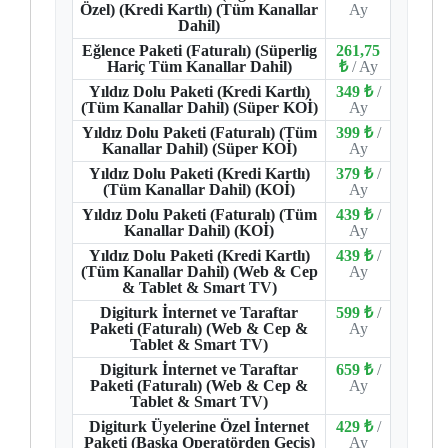
Özel) (Kredi Kartlı) (Tüm Kanallar
Ay
Dahil)
Eğlence Paketi (Faturalı) (Süperlig
261,75
Hariç Tüm Kanallar Dahil)
₺
/ Ay
Yıldız Dolu Paketi (Kredi Kartlı)
349 ₺
/
(Tüm Kanallar Dahil) (Süper KOİ)
Ay
Yıldız Dolu Paketi (Faturalı) (Tüm
399 ₺
/
Kanallar Dahil) (Süper KOİ)
Ay
Yıldız Dolu Paketi (Kredi Kartlı)
379 ₺
/
(Tüm Kanallar Dahil) (KOİ)
Ay
Yıldız Dolu Paketi (Faturalı) (Tüm
439 ₺
/
Kanallar Dahil) (KOİ)
Ay
Yıldız Dolu Paketi (Kredi Kartlı)
439 ₺
/
(Tüm Kanallar Dahil) (Web & Cep
Ay
& Tablet & Smart TV)
Digiturk İnternet ve Taraftar
599 ₺
/
Paketi (Faturalı) (Web & Cep &
Ay
Tablet & Smart TV)
Digiturk İnternet ve Taraftar
659 ₺
/
Paketi (Faturalı) (Web & Cep &
Ay
Tablet & Smart TV)
Digiturk Üyelerine Özel İnternet
429 ₺
/
Paketi (Başka Operatörden Geçiş)
Ay