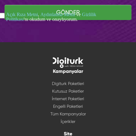
GÖNDER
Açık Rıza Metni
,
Aydınlatma Metni
ve
Gizlilik
Politikası
'nı okudum ve onaylıyorum.
Kampanyalar
Digiturk Paketleri
Kutusuz Paketler
İnternet Paketleri
Engelli Paketleri
Tüm Kampanyalar
İçerikler
Site