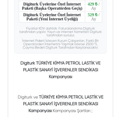
Digiturk Üyelerine Özel İnternet
429 ₺
/
Paketi (Başka Operatörden Geçiş)
Ay
Digiturk Üyelerine Özel İnternet
529 ₺
/
Paketi (Yeni İnternet Üyeliği)
Ay
Fiyatlar KDV dahildir. Faturalandırma Digiturk
tarafından yapılır. Yayın ve internet hizmetleri Digiturk
tarafından sunulur.
İnternet Paketi İsteyen Kurum Çalışanları, Farklı Bir
Operatörden İnternetini Taşımak İsterse 2500 TL
Cayma Bedeli Digiturk Tarafından Karşılanacaktır.
Digiturk TÜRKİYE KİMYA PETROL LASTİK VE
PLASTİK SANAYİ İŞVERENLER SENDİKASI
Kampanyası
Digiturk ve
TÜRKİYE KİMYA PETROL LASTİK VE
PLASTİK SANAYİ İŞVERENLER SENDİKASI
Kampanyası
Kampanyası Şartları ;