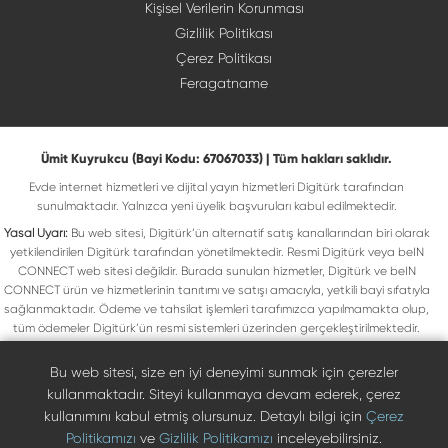
Kişisel Verilerin Korunması
Gizlilik Politikası
Çerez Politikası
Feragatname
Ümit Kuyrukcu (Bayi Kodu: 67067033) | Tüm hakları saklıdır.
Evde internet hizmetleri ve dijital yayın hizmetleri Digitürk tarafından
sunulmaktadır. Yalnızca yeni üyelik başvuruları kabul edilmektedir.
Yasal Uyarı:
Bu web sitesi, Digitürk’ün alternatif satış kanallarından biri olarak
yetkilendirilen Digitürk tarafından yönetilmektedir. Resmi Digitürk veya beIN
CONNECT web sitesi değildir. Burada sunulan hizmetler, Digitürk ve beIN
CONNECT ürün ve hizmetlerinin tanıtımı ve satışı amacıyla, yetkili bayi sıfatıyla
sağlanmaktadır. Ödeme ve tahsilat işlemleri tarafımızca yapılmamakta olup,
tüm ödemeler Digitürk’ün resmi sistemleri üzerinden gerçekleştirilmektedir.
Web sitemizde yer alan tüm ticari markalar, ilgili hak sahiplerine ait olup yasal
koruma altındadır. Bu markalar, yalnızca marka sahiplerinin kullanım koşullarına
Bu web sitesi, size en iyi deneyimi sunmak için çerezler
uygun şekilde kullanılmaktadır. Digitürk veya beIN CONNECT’in resmi web
kullanmaktadır. Siteyi kullanmaya devam ederek, çerez
sitelerine ulaşmak için ilgili markaların doğrudan resmi kanallarını ziyaret
kullanımını kabul etmiş olursunuz. Detaylı bilgi için
Çerez
edebilirsiniz.
Politikamızı
ve
Gizlilik Politikamızı
inceleyebilirsiniz.