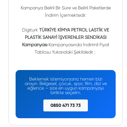
Kampanya Belirli Bir Süre ve Belirli Paketlerde
İndirim İçermektedir.
Digiturk
TÜRKİYE KİMYA PETROL LASTİK VE
PLASTİK SANAYİ İŞVERENLER SENDİKASI
Kampanyası
Kampanyasında İndirimli Fiyat
Tablosu Yukarıdaki Şekildedir ;
Beklemek istemiyorsanız hemen bizi
arayın. Belgesel, çocuk, spor, film, dizi ve
eğlence — size en uygun kampanyayı
birlikte seçelim.
0850 471 73 73