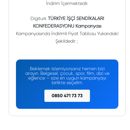
İndirim İçermektedir.
Digiturk
TÜRKİYE İŞÇİ SENDİKALARI
KONFEDERASYONU Kampanyası
Kampanyasında İndirimli Fiyat Tablosu Yukarıdaki
Şekildedir ;
Beklemek istemiyorsanız hemen bizi
arayın. Belgesel, çocuk, spor, film, dizi ve
eğlence — size en uygun kampanyayı
birlikte seçelim.
0850 471 73 73