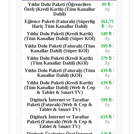
Yıldız Dolu Paketi (Öğrencilere
99 ₺
/
Özel) (Kredi Kartlı) (Tüm Kanallar
Ay
Dahil)
Eğlence Paketi (Faturalı) (Süperlig
261,75
Hariç Tüm Kanallar Dahil)
₺
/ Ay
Yıldız Dolu Paketi (Kredi Kartlı)
349 ₺
/
(Tüm Kanallar Dahil) (Süper KOİ)
Ay
Yıldız Dolu Paketi (Faturalı) (Tüm
399 ₺
/
Kanallar Dahil) (Süper KOİ)
Ay
Yıldız Dolu Paketi (Kredi Kartlı)
379 ₺
/
(Tüm Kanallar Dahil) (KOİ)
Ay
Yıldız Dolu Paketi (Faturalı) (Tüm
439 ₺
/
Kanallar Dahil) (KOİ)
Ay
Yıldız Dolu Paketi (Kredi Kartlı)
439 ₺
/
(Tüm Kanallar Dahil) (Web & Cep
Ay
& Tablet & Smart TV)
Digiturk İnternet ve Taraftar
599 ₺
/
Paketi (Faturalı) (Web & Cep &
Ay
Tablet & Smart TV)
Digiturk İnternet ve Taraftar
659 ₺
/
Paketi (Faturalı) (Web & Cep &
Ay
Tablet & Smart TV)
Digiturk Üyelerine Özel İnternet
429 ₺
/