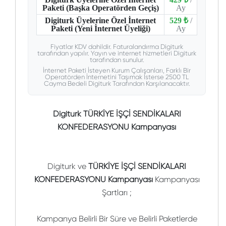
Paketi (Başka Operatörden Geçiş)
Ay
Digiturk Üyelerine Özel İnternet
529 ₺
/
Paketi (Yeni İnternet Üyeliği)
Ay
Fiyatlar KDV dahildir. Faturalandırma Digiturk
tarafından yapılır. Yayın ve internet hizmetleri Digiturk
tarafından sunulur.
İnternet Paketi İsteyen Kurum Çalışanları, Farklı Bir
Operatörden İnternetini Taşımak İsterse 2500 TL
Cayma Bedeli Digiturk Tarafından Karşılanacaktır.
Digiturk TÜRKİYE İŞÇİ SENDİKALARI
KONFEDERASYONU Kampanyası
Digiturk ve
TÜRKİYE İŞÇİ SENDİKALARI
KONFEDERASYONU Kampanyası
Kampanyası
Şartları ;
Kampanya Belirli Bir Süre ve Belirli Paketlerde