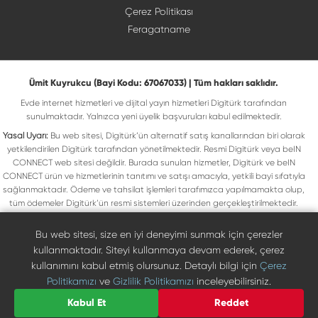
Çerez Politikası
Feragatname
Ümit Kuyrukcu (Bayi Kodu: 67067033) | Tüm hakları saklıdır.
Evde internet hizmetleri ve dijital yayın hizmetleri Digitürk tarafından
sunulmaktadır. Yalnızca yeni üyelik başvuruları kabul edilmektedir.
Yasal Uyarı:
Bu web sitesi, Digitürk’ün alternatif satış kanallarından biri olarak
yetkilendirilen Digitürk tarafından yönetilmektedir. Resmi Digitürk veya beIN
CONNECT web sitesi değildir. Burada sunulan hizmetler, Digitürk ve beIN
CONNECT ürün ve hizmetlerinin tanıtımı ve satışı amacıyla, yetkili bayi sıfatıyla
sağlanmaktadır. Ödeme ve tahsilat işlemleri tarafımızca yapılmamakta olup,
tüm ödemeler Digitürk’ün resmi sistemleri üzerinden gerçekleştirilmektedir.
Web sitemizde yer alan tüm ticari markalar, ilgili hak sahiplerine ait olup yasal
koruma altındadır. Bu markalar, yalnızca marka sahiplerinin kullanım koşullarına
Bu web sitesi, size en iyi deneyimi sunmak için çerezler
uygun şekilde kullanılmaktadır. Digitürk veya beIN CONNECT’in resmi web
kullanmaktadır. Siteyi kullanmaya devam ederek, çerez
sitelerine ulaşmak için ilgili markaların doğrudan resmi kanallarını ziyaret
kullanımını kabul etmiş olursunuz. Detaylı bilgi için
Çerez
edebilirsiniz.
Politikamızı
ve
Gizlilik Politikamızı
inceleyebilirsiniz.
Digiturk resmî bayi listesinde doğrulayın
Bize Ulaşın
Kabul Et
Reddet
0850 471 73 73
©
2026
Ümit Kuyrukcu. Tüm hakları saklıdır.