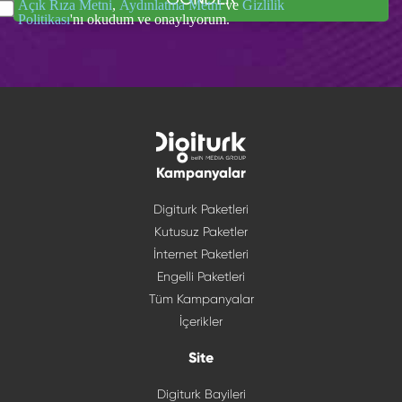
Açık Rıza Metni
,
Aydınlatma Metni
ve
Gizlilik
Politikası
'nı okudum ve onaylıyorum.
Kampanyalar
Digiturk Paketleri
Kutusuz Paketler
İnternet Paketleri
Engelli Paketleri
Tüm Kampanyalar
İçerikler
Site
Digiturk Bayileri