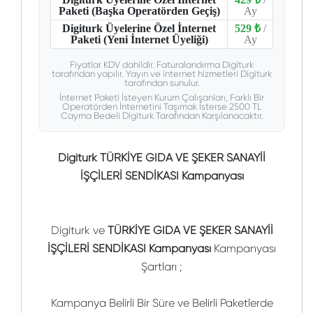
Paketi (Başka Operatörden Geçiş)
Ay
Digiturk Üyelerine Özel İnternet
529 ₺
/
Paketi (Yeni İnternet Üyeliği)
Ay
Fiyatlar KDV dahildir. Faturalandırma Digiturk
tarafından yapılır. Yayın ve internet hizmetleri Digiturk
tarafından sunulur.
İnternet Paketi İsteyen Kurum Çalışanları, Farklı Bir
Operatörden İnternetini Taşımak İsterse 2500 TL
Cayma Bedeli Digiturk Tarafından Karşılanacaktır.
Digiturk TÜRKİYE GIDA VE ŞEKER SANAYİİ
İŞÇİLERİ SENDİKASI Kampanyası
Digiturk ve
TÜRKİYE GIDA VE ŞEKER SANAYİİ
İŞÇİLERİ SENDİKASI Kampanyası
Kampanyası
Şartları ;
Kampanya Belirli Bir Süre ve Belirli Paketlerde