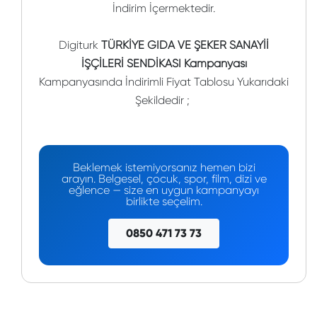
İndirim İçermektedir.
Digiturk
TÜRKİYE GIDA VE ŞEKER SANAYİİ
İŞÇİLERİ SENDİKASI Kampanyası
Kampanyasında İndirimli Fiyat Tablosu Yukarıdaki
Şekildedir ;
Beklemek istemiyorsanız hemen bizi
arayın. Belgesel, çocuk, spor, film, dizi ve
eğlence — size en uygun kampanyayı
birlikte seçelim.
0850 471 73 73