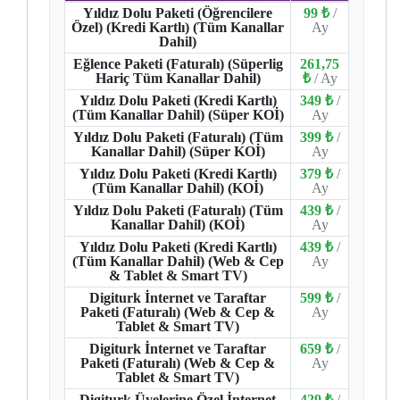
Yıldız Dolu Paketi (Öğrencilere
99 ₺
/
Özel) (Kredi Kartlı) (Tüm Kanallar
Ay
Dahil)
Eğlence Paketi (Faturalı) (Süperlig
261,75
Hariç Tüm Kanallar Dahil)
₺
/ Ay
Yıldız Dolu Paketi (Kredi Kartlı)
349 ₺
/
(Tüm Kanallar Dahil) (Süper KOİ)
Ay
Yıldız Dolu Paketi (Faturalı) (Tüm
399 ₺
/
Kanallar Dahil) (Süper KOİ)
Ay
Yıldız Dolu Paketi (Kredi Kartlı)
379 ₺
/
(Tüm Kanallar Dahil) (KOİ)
Ay
Yıldız Dolu Paketi (Faturalı) (Tüm
439 ₺
/
Kanallar Dahil) (KOİ)
Ay
Yıldız Dolu Paketi (Kredi Kartlı)
439 ₺
/
(Tüm Kanallar Dahil) (Web & Cep
Ay
& Tablet & Smart TV)
Digiturk İnternet ve Taraftar
599 ₺
/
Paketi (Faturalı) (Web & Cep &
Ay
Tablet & Smart TV)
Digiturk İnternet ve Taraftar
659 ₺
/
Paketi (Faturalı) (Web & Cep &
Ay
Tablet & Smart TV)
Digiturk Üyelerine Özel İnternet
429 ₺
/