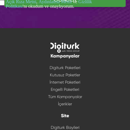
Açık Rıza Metni
,
Aydınlatma Metni
ve
Gizlilik
Politikası
'nı okudum ve onaylıyorum.
Kampanyalar
Digiturk Paketleri
Kutusuz Paketler
İnternet Paketleri
Engelli Paketleri
Tüm Kampanyalar
İçerikler
Site
Digiturk Bayileri