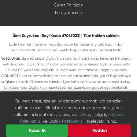
Çerez Politikası
Feragatname
Ümit Kuyrukcu (Bayi Kodu: 67067033) | Tüm hakları saklıdır.
Evde internet hizmetleri ve dijital yayın hizmetleri Digitürk tarafından
sunulmaktadır. Yalnızca yeni üyelik başvuruları kabul edilmektedir.
Yasal Uyarı:
Bu web sitesi, Digitürk’ün alternatif satış kanallarından biri olarak
yetkilendirilen Digitürk tarafından yönetilmektedir. Resmi Digitürk veya beIN
CONNECT web sitesi değildir. Burada sunulan hizmetler, Digitürk ve beIN
CONNECT ürün ve hizmetlerinin tanıtımı ve satışı amacıyla, yetkili bayi sıfatıyla
sağlanmaktadır. Ödeme ve tahsilat işlemleri tarafımızca yapılmamakta olup,
tüm ödemeler Digitürk’ün resmi sistemleri üzerinden gerçekleştirilmektedir.
Web sitemizde yer alan tüm ticari markalar, ilgili hak sahiplerine ait olup yasal
koruma altındadır. Bu markalar, yalnızca marka sahiplerinin kullanım koşullarına
Bu web sitesi, size en iyi deneyimi sunmak için çerezler
uygun şekilde kullanılmaktadır. Digitürk veya beIN CONNECT’in resmi web
kullanmaktadır. Siteyi kullanmaya devam ederek, çerez
sitelerine ulaşmak için ilgili markaların doğrudan resmi kanallarını ziyaret
kullanımını kabul etmiş olursunuz. Detaylı bilgi için
Çerez
edebilirsiniz.
Politikamızı
ve
Gizlilik Politikamızı
inceleyebilirsiniz.
Digiturk resmî bayi listesinde doğrulayın
Bize Ulaşın
Kabul Et
Reddet
0850 471 73 73
©
2026
Ümit Kuyrukcu. Tüm hakları saklıdır.