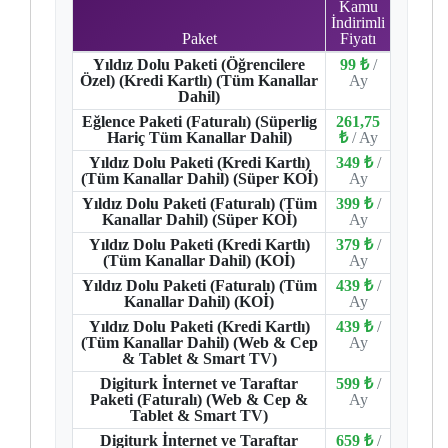
Kamu
İndirimli
Paket
Fiyatı
Yıldız Dolu Paketi (Öğrencilere
99 ₺
/
Özel) (Kredi Kartlı) (Tüm Kanallar
Ay
Dahil)
Eğlence Paketi (Faturalı) (Süperlig
261,75
Hariç Tüm Kanallar Dahil)
₺
/ Ay
Yıldız Dolu Paketi (Kredi Kartlı)
349 ₺
/
(Tüm Kanallar Dahil) (Süper KOİ)
Ay
Yıldız Dolu Paketi (Faturalı) (Tüm
399 ₺
/
Kanallar Dahil) (Süper KOİ)
Ay
Yıldız Dolu Paketi (Kredi Kartlı)
379 ₺
/
(Tüm Kanallar Dahil) (KOİ)
Ay
Yıldız Dolu Paketi (Faturalı) (Tüm
439 ₺
/
Kanallar Dahil) (KOİ)
Ay
Yıldız Dolu Paketi (Kredi Kartlı)
439 ₺
/
(Tüm Kanallar Dahil) (Web & Cep
Ay
& Tablet & Smart TV)
Digiturk İnternet ve Taraftar
599 ₺
/
Paketi (Faturalı) (Web & Cep &
Ay
Tablet & Smart TV)
Digiturk İnternet ve Taraftar
659 ₺
/