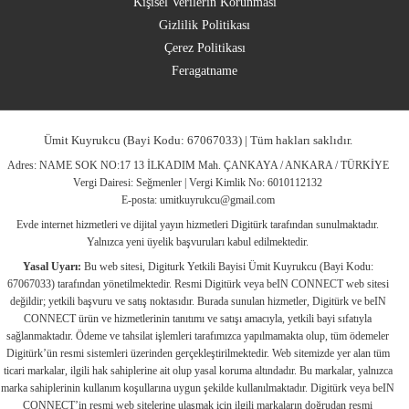
Kişisel Verilerin Korunması
Gizlilik Politikası
Çerez Politikası
Feragatname
Ümit Kuyrukcu (Bayi Kodu: 67067033) | Tüm hakları saklıdır.
Adres: NAME SOK NO:17 13 İLKADIM Mah. ÇANKAYA / ANKARA / TÜRKİYE
Vergi Dairesi: Seğmenler | Vergi Kimlik No: 6010112132
E-posta:
umitkuyrukcu@gmail.com
Evde internet hizmetleri ve dijital yayın hizmetleri Digitürk tarafından sunulmaktadır.
Yalnızca yeni üyelik başvuruları kabul edilmektedir.
Yasal Uyarı:
Bu web sitesi, Digiturk Yetkili Bayisi Ümit Kuyrukcu (Bayi Kodu:
67067033) tarafından yönetilmektedir. Resmi Digitürk veya beIN CONNECT web sitesi
değildir; yetkili başvuru ve satış noktasıdır. Burada sunulan hizmetler, Digitürk ve beIN
CONNECT ürün ve hizmetlerinin tanıtımı ve satışı amacıyla, yetkili bayi sıfatıyla
sağlanmaktadır. Ödeme ve tahsilat işlemleri tarafımızca yapılmamakta olup, tüm ödemeler
Digitürk’ün resmi sistemleri üzerinden gerçekleştirilmektedir. Web sitemizde yer alan tüm
ticari markalar, ilgili hak sahiplerine ait olup yasal koruma altındadır. Bu markalar, yalnızca
marka sahiplerinin kullanım koşullarına uygun şekilde kullanılmaktadır. Digitürk veya beIN
CONNECT’in resmi web sitelerine ulaşmak için ilgili markaların doğrudan resmi