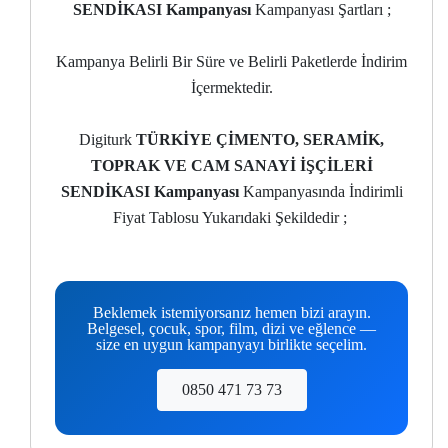
SENDİKASI Kampanyası
Kampanyası Şartları ;
Kampanya Belirli Bir Süre ve Belirli Paketlerde İndirim
İçermektedir.
Digiturk
TÜRKİYE ÇİMENTO, SERAMİK,
TOPRAK VE CAM SANAYİ İŞÇİLERİ
SENDİKASI Kampanyası
Kampanyasında İndirimli
Fiyat Tablosu Yukarıdaki Şekildedir ;
Beklemek istemiyorsanız hemen bizi arayın.
Belgesel, çocuk, spor, film, dizi ve eğlence —
size en uygun kampanyayı birlikte seçelim.
0850 471 73 73