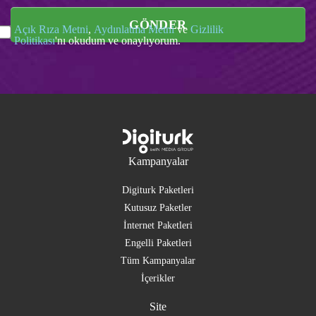
GÖNDER
Açık Rıza Metni
,
Aydınlatma Metni
ve
Gizlilik
Politikası
'nı okudum ve onaylıyorum.
Kampanyalar
Digiturk Paketleri
Kutusuz Paketler
İnternet Paketleri
Engelli Paketleri
Tüm Kampanyalar
İçerikler
Site