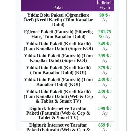
İndirimli
Paket
Fiyatı
Yıldız Dolu Paketi (Öğrencilere
99 ₺
/
Özel) (Kredi Kartlı) (Tüm Kanallar
Ay
Dahil)
Eğlence Paketi (Faturalı) (Süperlig
261,75
Hariç Tüm Kanallar Dahil)
₺
/ Ay
Yıldız Dolu Paketi (Kredi Kartlı)
349 ₺
/
(Tüm Kanallar Dahil) (Süper KOİ)
Ay
Yıldız Dolu Paketi (Faturalı) (Tüm
399 ₺
/
Kanallar Dahil) (Süper KOİ)
Ay
Yıldız Dolu Paketi (Kredi Kartlı)
379 ₺
/
(Tüm Kanallar Dahil) (KOİ)
Ay
Yıldız Dolu Paketi (Faturalı) (Tüm
439 ₺
/
Kanallar Dahil) (KOİ)
Ay
Yıldız Dolu Paketi (Kredi Kartlı)
439 ₺
/
(Tüm Kanallar Dahil) (Web & Cep
Ay
& Tablet & Smart TV)
Digiturk İnternet ve Taraftar
599 ₺
/
Paketi (Faturalı) (Web & Cep &
Ay
Tablet & Smart TV)
Digiturk İnternet ve Taraftar
659 ₺
/
Paketi (Faturalı) (Web & Cep &
Ay