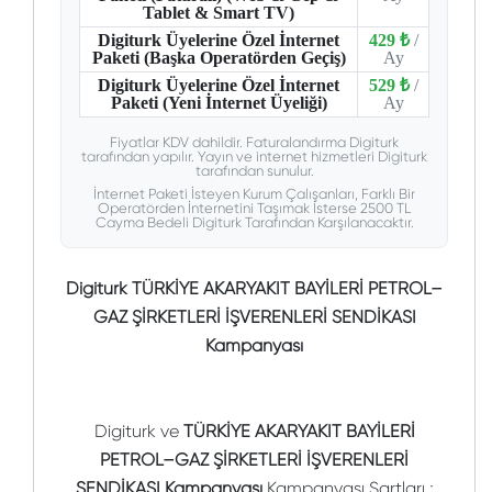
Tablet & Smart TV)
Digiturk Üyelerine Özel İnternet
429 ₺
/
Paketi (Başka Operatörden Geçiş)
Ay
Digiturk Üyelerine Özel İnternet
529 ₺
/
Paketi (Yeni İnternet Üyeliği)
Ay
Fiyatlar KDV dahildir. Faturalandırma Digiturk
tarafından yapılır. Yayın ve internet hizmetleri Digiturk
tarafından sunulur.
İnternet Paketi İsteyen Kurum Çalışanları, Farklı Bir
Operatörden İnternetini Taşımak İsterse 2500 TL
Cayma Bedeli Digiturk Tarafından Karşılanacaktır.
Digiturk TÜRKİYE AKARYAKIT BAYİLERİ PETROL–
GAZ ŞİRKETLERİ İŞVERENLERİ SENDİKASI
Kampanyası
Digiturk ve
TÜRKİYE AKARYAKIT BAYİLERİ
PETROL–GAZ ŞİRKETLERİ İŞVERENLERİ
SENDİKASI Kampanyası
Kampanyası Şartları ;