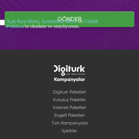
GÖNDER
Açık Rıza Metni
,
Aydınlatma Metni
ve
Gizlilik
Politikası
'nı okudum ve onaylıyorum.
Kampanyalar
Digiturk Paketleri
Kutusuz Paketler
İnternet Paketleri
Engelli Paketleri
Tüm Kampanyalar
İçerikler