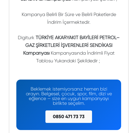
Kampanya Belirli Bir Süre ve Belirli Paketlerde
İndirim İçermektedir.
Digiturk
TÜRKİYE AKARYAKIT BAYİLERİ PETROL–
GAZ ŞİRKETLERİ İŞVERENLERİ SENDİKASI
Kampanyası
Kampanyasında İndirimli Fiyat
Tablosu Yukarıdaki Şekildedir ;
Beklemek istemiyorsanız hemen bizi
arayın. Belgesel, çocuk, spor, film, dizi ve
eğlence — size en uygun kampanyayı
birlikte seçelim.
0850 471 73 73