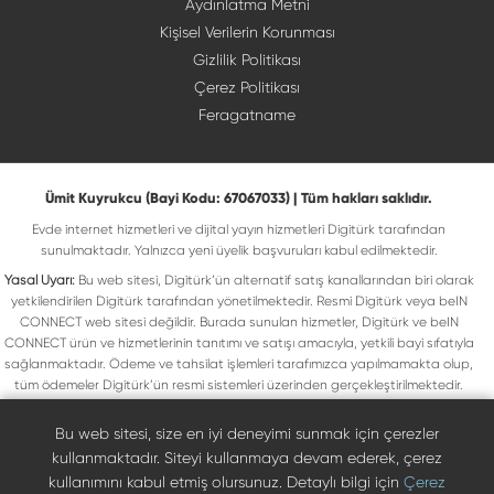
Aydınlatma Metni
Kişisel Verilerin Korunması
Gizlilik Politikası
Çerez Politikası
Feragatname
Ümit Kuyrukcu (Bayi Kodu: 67067033) | Tüm hakları saklıdır.
Evde internet hizmetleri ve dijital yayın hizmetleri Digitürk tarafından
sunulmaktadır. Yalnızca yeni üyelik başvuruları kabul edilmektedir.
Yasal Uyarı:
Bu web sitesi, Digitürk’ün alternatif satış kanallarından biri olarak
yetkilendirilen Digitürk tarafından yönetilmektedir. Resmi Digitürk veya beIN
CONNECT web sitesi değildir. Burada sunulan hizmetler, Digitürk ve beIN
CONNECT ürün ve hizmetlerinin tanıtımı ve satışı amacıyla, yetkili bayi sıfatıyla
sağlanmaktadır. Ödeme ve tahsilat işlemleri tarafımızca yapılmamakta olup,
tüm ödemeler Digitürk’ün resmi sistemleri üzerinden gerçekleştirilmektedir.
Web sitemizde yer alan tüm ticari markalar, ilgili hak sahiplerine ait olup yasal
koruma altındadır. Bu markalar, yalnızca marka sahiplerinin kullanım koşullarına
Bu web sitesi, size en iyi deneyimi sunmak için çerezler
uygun şekilde kullanılmaktadır. Digitürk veya beIN CONNECT’in resmi web
kullanmaktadır. Siteyi kullanmaya devam ederek, çerez
sitelerine ulaşmak için ilgili markaların doğrudan resmi kanallarını ziyaret
kullanımını kabul etmiş olursunuz. Detaylı bilgi için
Çerez
edebilirsiniz.