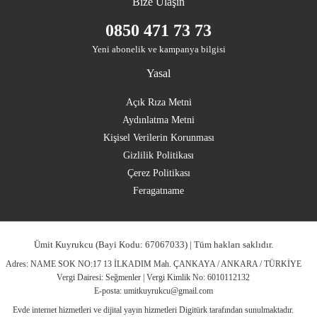
Bize Ulaşın
0850 471 73 73
Yeni abonelik ve kampanya bilgisi
Yasal
Açık Rıza Metni
Aydınlatma Metni
Kişisel Verilerin Korunması
Gizlilik Politikası
Çerez Politikası
Feragatname
Ümit Kuyrukcu (Bayi Kodu: 67067033) | Tüm hakları saklıdır.
Adres: NAME SOK NO:17 13 İLKADIM Mah. ÇANKAYA / ANKARA / TÜRKİYE
Vergi Dairesi: Seğmenler | Vergi Kimlik No: 6010112132
E-posta:
umitkuyrukcu@gmail.com
Evde internet hizmetleri ve dijital yayın hizmetleri Digitürk tarafından sunulmaktadır.