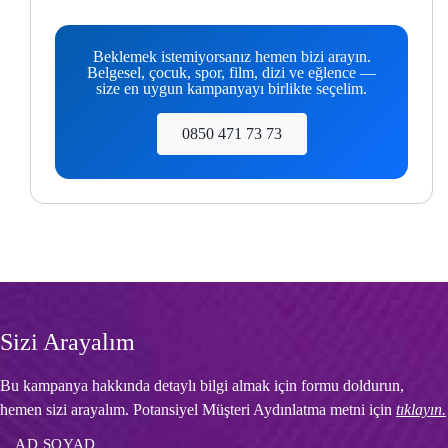
Beklemek istemiyorsanız hemen bizi arayın.
Belgesel, çocuk, spor, film, dizi ve eğlence —
size en uygun kampanyayı birlikte seçelim.
0850 471 73 73
Sizi Arayalım
Bu kampanya hakkında detaylı bilgi almak için formu doldurun,
hemen sizi arayalım. Potansiyel Müşteri Aydınlatma metni için
tıklayın.
AD SOYAD