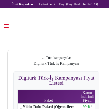
Ümit Kuyrukcu
— Digiturk Yetkili Bayi (Bayi Kodu: 67067033)
← Tüm kampanyalar
Digiturk Türk-İş Kampanyası
Digiturk Türk-İş Kampanyası Fiyat
Listesi
Kamu
İndirimli
Paket
Fiyatı
Yıldız Dolu Paketi (Öğrencilere
99 ₺
/