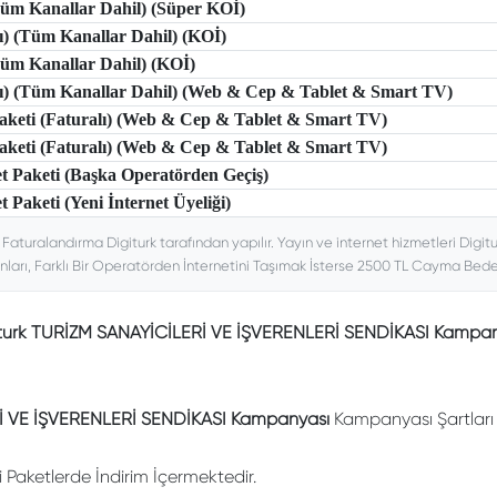
(Tüm Kanallar Dahil) (Süper KOİ)
lı) (Tüm Kanallar Dahil) (KOİ)
(Tüm Kanallar Dahil) (KOİ)
tlı) (Tüm Kanallar Dahil) (Web & Cep & Tablet & Smart TV)
 Paketi (Faturalı) (Web & Cep & Tablet & Smart TV)
 Paketi (Faturalı) (Web & Cep & Tablet & Smart TV)
et Paketi (Başka Operatörden Geçiş)
t Paketi (Yeni İnternet Üyeliği)
. Faturalandırma Digiturk tarafından yapılır. Yayın ve internet hizmetleri Digitu
nları, Farklı Bir Operatörden İnternetini Taşımak İsterse 2500 TL Cayma Bedeli
turk TURİZM SANAYİCİLERİ VE İŞVERENLERİ SENDİKASI Kampan
İ VE İŞVERENLERİ SENDİKASI Kampanyası
Kampanyası Şartları 
li Paketlerde İndirim İçermektedir.