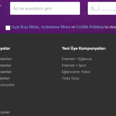
u
Açık Rıza Metni
,
Aydınlatma Metni
ve
Gizlilik Politikası
'nı ok
yalar
Yeni Üye Kampanyaları
aketleri
İnternet + Eğlence
aketler
İnternet + Spor
aketleri
Eğlencenin Yıldızı
ketleri
Yıldız Dolu
panyalar
ayileri