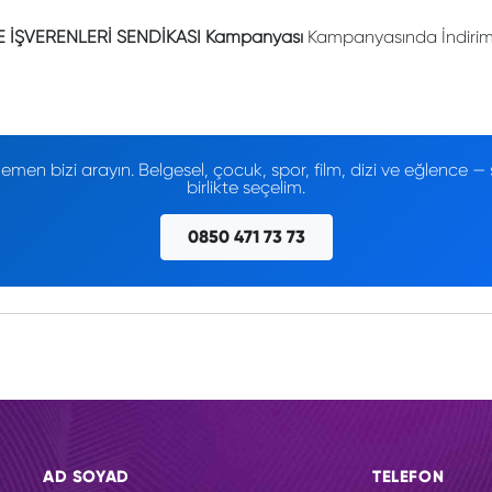
E İŞVERENLERİ SENDİKASI Kampanyası
Kampanyasında İndirimli
men bizi arayın. Belgesel, çocuk, spor, film, dizi ve eğlence
birlikte seçelim.
0850 471 73 73
AD SOYAD
TELEFON