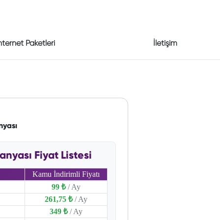
nternet Paketleri
İletişim
nyası
yası Fiyat Listesi
Kamu İndirimli Fiyatı
99 ₺
/ Ay
261,75 ₺
/ Ay
349 ₺
/ Ay