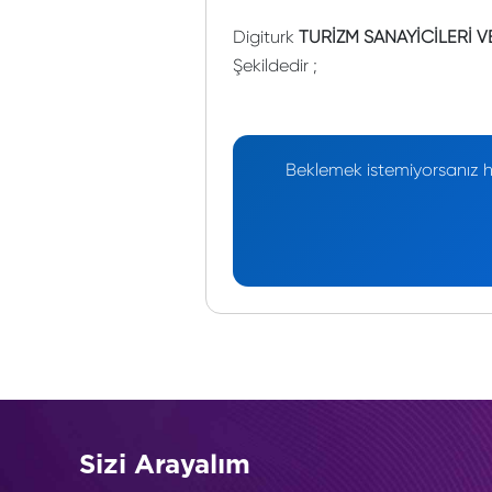
Digiturk
TURİZM SANAYİCİLERİ V
Şekildedir ;
Beklemek istemiyorsanız he
Sizi Arayalım