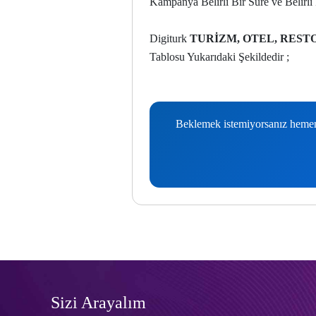
Kampanya Belirli Bir Süre ve Belirli 
Digiturk
TURİZM, OTEL, RESTO
Tablosu Yukarıdaki Şekildedir ;
Beklemek istemiyorsanız hemen b
Sizi Arayalım