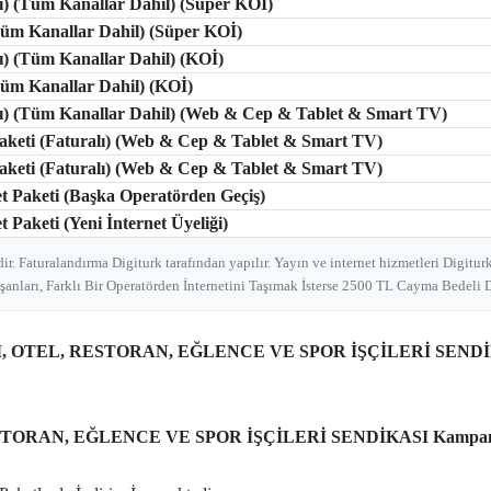
lı) (Tüm Kanallar Dahil) (Süper KOİ)
(Tüm Kanallar Dahil) (Süper KOİ)
lı) (Tüm Kanallar Dahil) (KOİ)
(Tüm Kanallar Dahil) (KOİ)
tlı) (Tüm Kanallar Dahil) (Web & Cep & Tablet & Smart TV)
 Paketi (Faturalı) (Web & Cep & Tablet & Smart TV)
 Paketi (Faturalı) (Web & Cep & Tablet & Smart TV)
et Paketi (Başka Operatörden Geçiş)
t Paketi (Yeni İnternet Üyeliği)
ir. Faturalandırma Digiturk tarafından yapılır. Yayın ve internet hizmetleri Digiturk
şanları, Farklı Bir Operatörden İnternetini Taşımak İsterse 2500 TL Cayma Bedeli D
M, OTEL, RESTORAN, EĞLENCE VE SPOR İŞÇİLERİ SENDİ
TORAN, EĞLENCE VE SPOR İŞÇİLERİ SENDİKASI Kampan