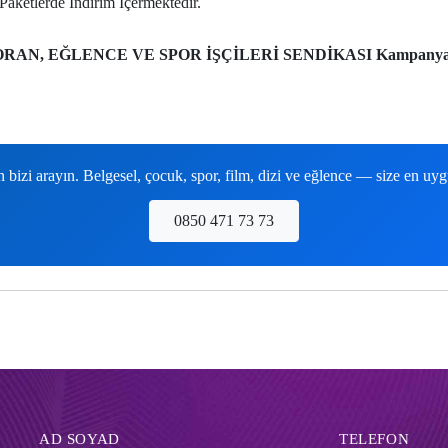
Paketlerde İndirim İçermektedir.
RAN, EĞLENCE VE SPOR İŞÇİLERİ SENDİKASI Kampanya
izi arayın. Belgesel, çocuk, spor, film, dizi ve eğlence — size en uy
0850 471 73 73
AD SOYAD
TELEFON