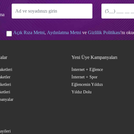
tma
Açık Rıza Metni
,
Aydınlatma Metni
ve
Gizlilik Politikası
'nı ok
alar
Yeni Üye Kampanyaları
aketleri
İnternet + Eğlence
ketler
İnternet + Spor
ketleri
Eğlencenin Yıldızı
ketleri
Yıldız Dolu
anyalar
ayileri