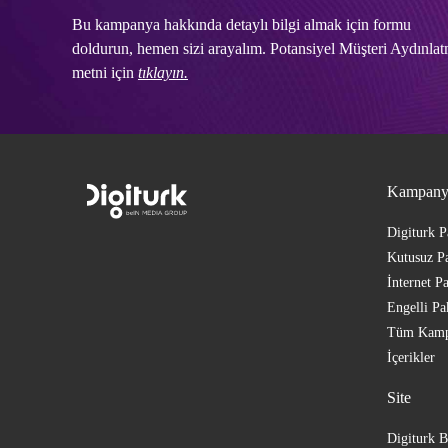
Bu kampanya hakkında detaylı bilgi almak için formu
doldurun, hemen sizi arayalım. Potansiyel Müşteri Aydınla
metni için
tıklayın.
Kampany
Digiturk P
Kutusuz Pa
İnternet Pa
Engelli Pa
Tüm Kamp
İçerikler
Site
Digiturk B