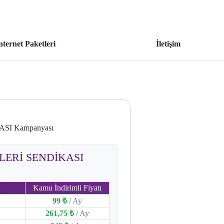
nternet Paketleri
İletişim
SI Kampanyası
İLERİ SENDİKASI
Kamu İndirimli Fiyatı
99 ₺
/ Ay
261,75 ₺
/ Ay