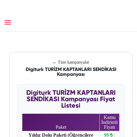
← Tüm kampanyalar
Digiturk TURİZM KAPTANLARI SENDİKASI
Kampanyası
Digiturk TURİZM KAPTANLARI
SENDİKASI Kampanyası Fiyat
Listesi
Kamu
İndirimli
Paket
Fiyatı
Yıldız Dolu Paketi (Öğrencilere
99 ₺
/