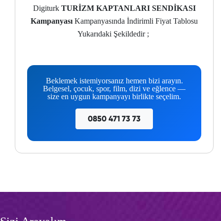
Digiturk
TURİZM KAPTANLARI SENDİKASI
Kampanyası
Kampanyasında İndirimli Fiyat Tablosu
Yukarıdaki Şekildedir ;
Beklemek istemiyorsanız hemen bizi arayın.
Belgesel, çocuk, spor, film, dizi ve eğlence —
size en uygun kampanyayı birlikte seçelim.
0850 471 73 73