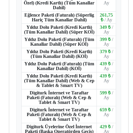
Özel) (Kredi Kartlı) (Tüm Kanallar
Ay
Dahil)
Eğlence Paketi (Faturalı) (Süperlig
261,75
Hariç Tüm Kanallar Dahil)
₺
/ Ay
Yıldız Dolu Paketi (Kredi Kartlı)
349 ₺
/
(Tüm Kanallar Dahil) (Süper KOİ)
Ay
Yıldız Dolu Paketi (Faturalı) (Tüm
399 ₺
/
Kanallar Dahil) (Süper KOİ)
Ay
Yıldız Dolu Paketi (Kredi Kartlı)
379 ₺
/
(Tüm Kanallar Dahil) (KOİ)
Ay
Yıldız Dolu Paketi (Faturalı) (Tüm
439 ₺
/
Kanallar Dahil) (KOİ)
Ay
Yıldız Dolu Paketi (Kredi Kartlı)
439 ₺
/
(Tüm Kanallar Dahil) (Web & Cep
Ay
& Tablet & Smart TV)
Digiturk İnternet ve Taraftar
599 ₺
/
Paketi (Faturalı) (Web & Cep &
Ay
Tablet & Smart TV)
Digiturk İnternet ve Taraftar
659 ₺
/
Paketi (Faturalı) (Web & Cep &
Ay
Tablet & Smart TV)
Digiturk Üyelerine Özel İnternet
429 ₺
/
Paketi (Başka Operatörden Geçiş)
Ay