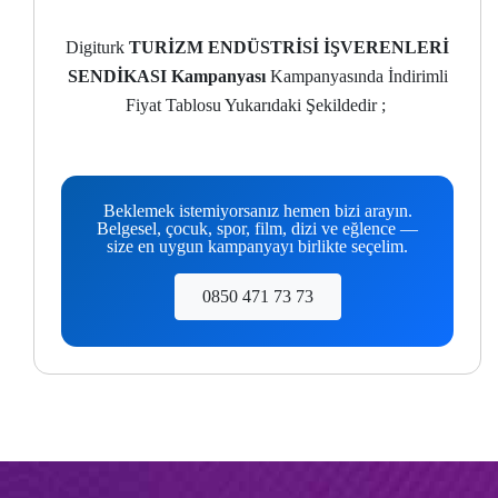
Digiturk
TURİZM ENDÜSTRİSİ İŞVERENLERİ
SENDİKASI Kampanyası
Kampanyasında İndirimli
Fiyat Tablosu Yukarıdaki Şekildedir ;
Beklemek istemiyorsanız hemen bizi arayın.
Belgesel, çocuk, spor, film, dizi ve eğlence —
size en uygun kampanyayı birlikte seçelim.
0850 471 73 73