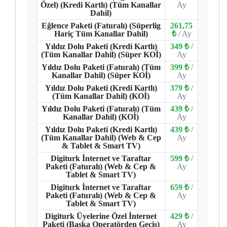
Özel) (Kredi Kartlı) (Tüm Kanallar
Ay
Dahil)
Eğlence Paketi (Faturalı) (Süperlig
261,75
Hariç Tüm Kanallar Dahil)
₺
/ Ay
Yıldız Dolu Paketi (Kredi Kartlı)
349 ₺
/
(Tüm Kanallar Dahil) (Süper KOİ)
Ay
Yıldız Dolu Paketi (Faturalı) (Tüm
399 ₺
/
Kanallar Dahil) (Süper KOİ)
Ay
Yıldız Dolu Paketi (Kredi Kartlı)
379 ₺
/
(Tüm Kanallar Dahil) (KOİ)
Ay
Yıldız Dolu Paketi (Faturalı) (Tüm
439 ₺
/
Kanallar Dahil) (KOİ)
Ay
Yıldız Dolu Paketi (Kredi Kartlı)
439 ₺
/
(Tüm Kanallar Dahil) (Web & Cep
Ay
& Tablet & Smart TV)
Digiturk İnternet ve Taraftar
599 ₺
/
Paketi (Faturalı) (Web & Cep &
Ay
Tablet & Smart TV)
Digiturk İnternet ve Taraftar
659 ₺
/
Paketi (Faturalı) (Web & Cep &
Ay
Tablet & Smart TV)
Digiturk Üyelerine Özel İnternet
429 ₺
/
Paketi (Başka Operatörden Geçiş)
Ay