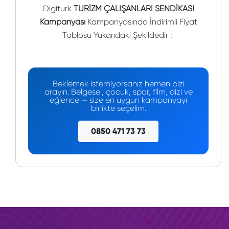
Digiturk
TURİZM ÇALIŞANLARI SENDİKASI
Kampanyası
Kampanyasında İndirimli Fiyat
Tablosu Yukarıdaki Şekildedir ;
Beklemek istemiyorsanız hemen bizi
arayın. Belgesel, çocuk, spor, film, dizi ve
eğlence — size en uygun kampanyayı
birlikte seçelim.
0850 471 73 73