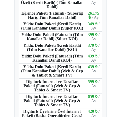
Özel) (Kredi Kartlı) (Tüm Kanallar
Ay
Dahil)
Eğlence Paketi (Faturalı) (Süperlig
261,75
Hariç Tüm Kanallar Dahil)
₺
/ Ay
Yıldız Dolu Paketi (Kredi Kartlı)
349 ₺
/
(Tüm Kanallar Dahil) (Süper KOİ)
Ay
Yıldız Dolu Paketi (Faturalı) (Tüm
399 ₺
/
Kanallar Dahil) (Süper KOİ)
Ay
Yıldız Dolu Paketi (Kredi Kartlı)
379 ₺
/
(Tüm Kanallar Dahil) (KOİ)
Ay
Yıldız Dolu Paketi (Faturalı) (Tüm
439 ₺
/
Kanallar Dahil) (KOİ)
Ay
Yıldız Dolu Paketi (Kredi Kartlı)
439 ₺
/
(Tüm Kanallar Dahil) (Web & Cep
Ay
& Tablet & Smart TV)
Digiturk İnternet ve Taraftar
599 ₺
/
Paketi (Faturalı) (Web & Cep &
Ay
Tablet & Smart TV)
Digiturk İnternet ve Taraftar
659 ₺
/
Paketi (Faturalı) (Web & Cep &
Ay
Tablet & Smart TV)
Digiturk Üyelerine Özel İnternet
429 ₺
/
Paketi (Başka Operatörden Geçiş)
Ay