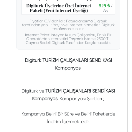
Digiturk Üyelerine Özel İnternet
529 ₺
/
Paketi (Yeni İnternet Üyeliği)
Ay
Fiyatlar KDV dahildir. Faturalandırma Digiturk
tarafından yapılır. Yayın ve internet hizmetleri Digiturk
tarafından sunulur.
İnternet Paketi İsteyen Kurum Çalışanları, Farklı Bir
Operatörden İnternetini Taşımak İsterse 2500 TL
Cayma Bedeli Digiturk Tarafından Karşılanacaktır.
Digiturk TURİZM ÇALIŞANLARI SENDİKASI
Kampanyası
Digiturk ve
TURİZM ÇALIŞANLARI SENDİKASI
Kampanyası
Kampanyası Şartları ;
Kampanya Belirli Bir Süre ve Belirli Paketlerde
İndirim İçermektedir.