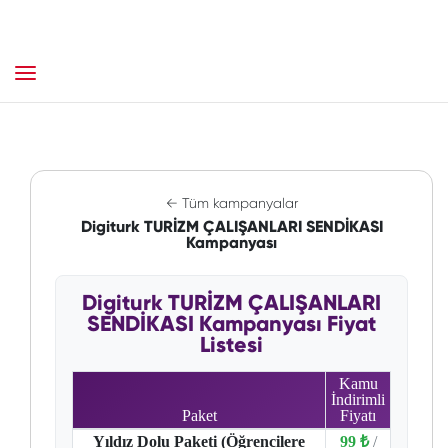
← Tüm kampanyalar
Digiturk TURİZM ÇALIŞANLARI SENDİKASI
Kampanyası
Digiturk TURİZM ÇALIŞANLARI
SENDİKASI Kampanyası Fiyat
Listesi
Kamu
İndirimli
Paket
Fiyatı
Yıldız Dolu Paketi (Öğrencilere
99 ₺
/