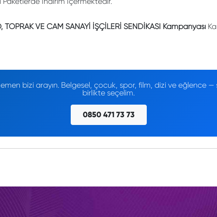
li Paketlerde İndirim İçermektedir.
 TOPRAK VE CAM SANAYİ İŞÇİLERİ SENDİKASI Kampanyası
Kam
men bizi arayın. Belgesel, çocuk, spor, film, dizi ve eğlence
birlikte seçelim.
0850 471 73 73