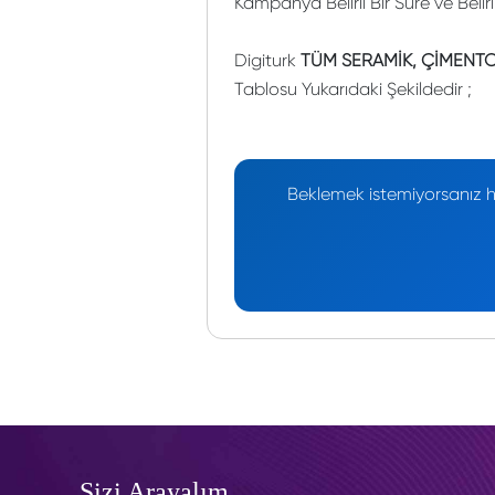
Kampanya Belirli Bir Süre ve Belir
Digiturk
TÜM SERAMİK, ÇİMENTO,
Tablosu Yukarıdaki Şekildedir ;
Beklemek istemiyorsanız he
Sizi Arayalım