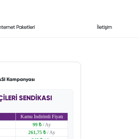
nternet Paketleri
İletişim
ASI Kampanyası
İLERİ SENDİKASI
Kamu İndirimli Fiyatı
99 ₺
/ Ay
261,75 ₺
/ Ay