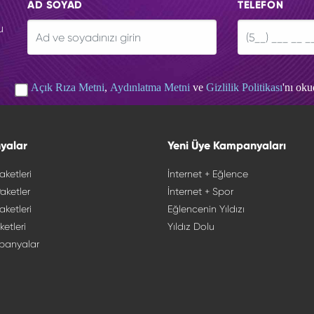
AD SOYAD
TELEFON
u
Açık Rıza Metni
,
Aydınlatma Metni
ve
Gizlilik Politikası
'nı ok
yalar
Yeni Üye Kampanyaları
aketleri
İnternet + Eğlence
aketler
İnternet + Spor
aketleri
Eğlencenin Yıldızı
ketleri
Yıldız Dolu
panyalar