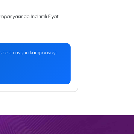
panyasında İndirimli Fiyat
 — size en uygun kampanyayı