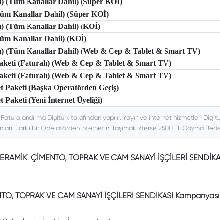
lı) (Tüm Kanallar Dahil) (Süper KOİ)
(Tüm Kanallar Dahil) (Süper KOİ)
lı) (Tüm Kanallar Dahil) (KOİ)
(Tüm Kanallar Dahil) (KOİ)
tlı) (Tüm Kanallar Dahil) (Web & Cep & Tablet & Smart TV)
 Paketi (Faturalı) (Web & Cep & Tablet & Smart TV)
 Paketi (Faturalı) (Web & Cep & Tablet & Smart TV)
et Paketi (Başka Operatörden Geçiş)
t Paketi (Yeni İnternet Üyeliği)
. Faturalandırma Digiturk tarafından yapılır. Yayın ve internet hizmetleri Digitu
nları, Farklı Bir Operatörden İnternetini Taşımak İsterse 2500 TL Cayma Bedeli
SERAMİK, ÇİMENTO, TOPRAK VE CAM SANAYİ İŞÇİLERİ SENDİK
TO, TOPRAK VE CAM SANAYİ İŞÇİLERİ SENDİKASI Kampanyası