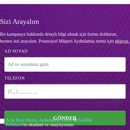
Sizi Arayalım
Bu kampanya hakkında detaylı bilgi almak için formu doldurun,
hemen sizi arayalım. Potansiyel Müşteri Aydınlatma metni için
tıklayın.
AD SOYAD
TELEFON
GÖNDER
Açık Rıza Metni
,
Aydınlatma Metni
ve
Gizlilik
Politikası
'nı okudum ve onaylıyorum.