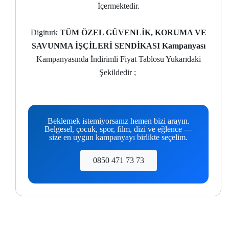
İçermektedir.
Digiturk
TÜM ÖZEL GÜVENLİK, KORUMA VE
SAVUNMA İŞÇİLERİ SENDİKASI Kampanyası
Kampanyasında İndirimli Fiyat Tablosu Yukarıdaki
Şekildedir ;
Beklemek istemiyorsanız hemen bizi arayın.
Belgesel, çocuk, spor, film, dizi ve eğlence —
size en uygun kampanyayı birlikte seçelim.
0850 471 73 73