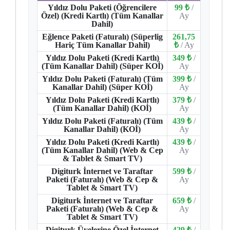
Yıldız Dolu Paketi (Öğrencilere
99 ₺
/
Özel) (Kredi Kartlı) (Tüm Kanallar
Ay
Dahil)
Eğlence Paketi (Faturalı) (Süperlig
261,75
Hariç Tüm Kanallar Dahil)
₺
/ Ay
Yıldız Dolu Paketi (Kredi Kartlı)
349 ₺
/
(Tüm Kanallar Dahil) (Süper KOİ)
Ay
Yıldız Dolu Paketi (Faturalı) (Tüm
399 ₺
/
Kanallar Dahil) (Süper KOİ)
Ay
Yıldız Dolu Paketi (Kredi Kartlı)
379 ₺
/
(Tüm Kanallar Dahil) (KOİ)
Ay
Yıldız Dolu Paketi (Faturalı) (Tüm
439 ₺
/
Kanallar Dahil) (KOİ)
Ay
Yıldız Dolu Paketi (Kredi Kartlı)
439 ₺
/
(Tüm Kanallar Dahil) (Web & Cep
Ay
& Tablet & Smart TV)
Digiturk İnternet ve Taraftar
599 ₺
/
Paketi (Faturalı) (Web & Cep &
Ay
Tablet & Smart TV)
Digiturk İnternet ve Taraftar
659 ₺
/
Paketi (Faturalı) (Web & Cep &
Ay
Tablet & Smart TV)
Digiturk Üyelerine Özel İnternet
429 ₺
/