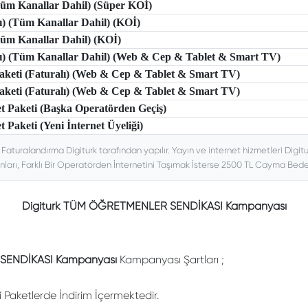
(Tüm Kanallar Dahil) (Süper KOİ)
lı) (Tüm Kanallar Dahil) (KOİ)
(Tüm Kanallar Dahil) (KOİ)
tlı) (Tüm Kanallar Dahil) (Web & Cep & Tablet & Smart TV)
 Paketi (Faturalı) (Web & Cep & Tablet & Smart TV)
 Paketi (Faturalı) (Web & Cep & Tablet & Smart TV)
et Paketi (Başka Operatörden Geçiş)
t Paketi (Yeni İnternet Üyeliği)
. Faturalandırma Digiturk tarafından yapılır. Yayın ve internet hizmetleri Digitu
nları, Farklı Bir Operatörden İnternetini Taşımak İsterse 2500 TL Cayma Bedeli
Digiturk TÜM ÖĞRETMENLER SENDİKASI Kampanyası
ENDİKASI Kampanyası
Kampanyası Şartları ;
li Paketlerde İndirim İçermektedir.