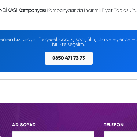
DİKASI Kampanyası
Kampanyasında İndirimli Fiyat Tablosu Yuk
men bizi arayın. Belgesel, çocuk, spor, film, dizi ve eğlence
birlikte seçelim.
0850 471 73 73
AD SOYAD
TELEFON
u