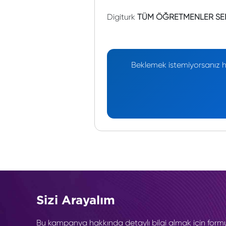
Digiturk
TÜM ÖĞRETMENLER SEN
Beklemek istemiyorsanız he
Sizi Arayalım
Bu kampanya hakkında detaylı bilgi almak için form