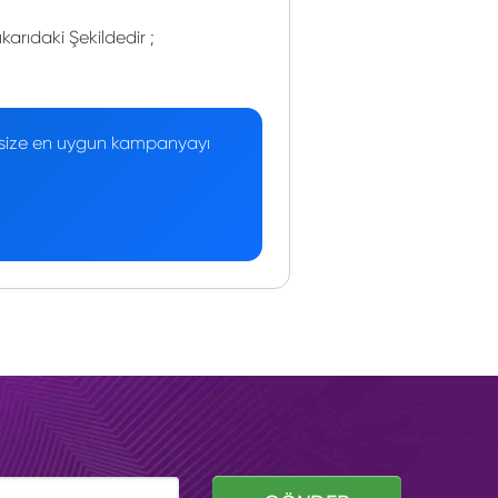
arıdaki Şekildedir ;
 — size en uygun kampanyayı