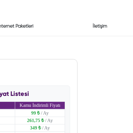
nternet Paketleri
İletişim
t Listesi
Kamu İndirimli Fiyatı
99 ₺
/ Ay
261,75 ₺
/ Ay
349 ₺
/ Ay