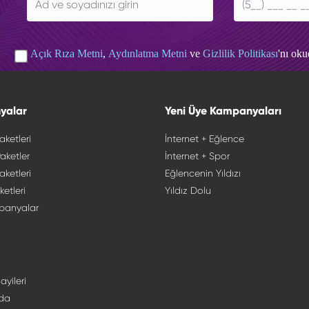
Açık Rıza Metni
,
Aydınlatma Metni
ve
Gizlilik Politikası
'nı ok
yalar
Yeni Üye Kampanyaları
aketleri
İnternet + Eğlence
aketler
İnternet + Spor
aketleri
Eğlencenin Yıldızı
ketleri
Yıldız Dolu
panyalar
ayileri
da