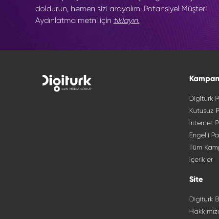
doldurun, hemen sizi arayalım. Potansiyel Müşteri
Aydınlatma metni için
tıklayın.
Kampan
Digiturk P
Kutusuz P
İnternet P
Engelli Pa
Tüm Kam
İçerikler
Site
Digiturk B
Hakkımız