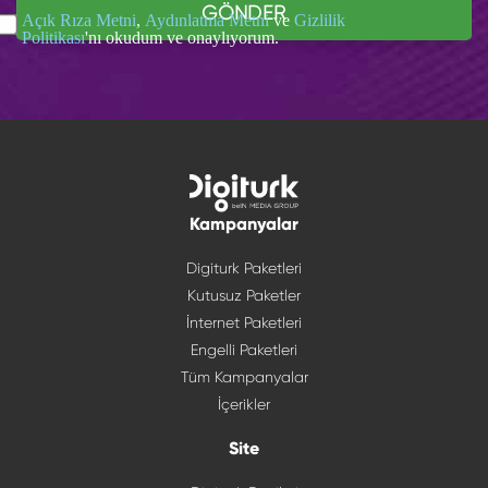
GÖNDER
Açık Rıza Metni
,
Aydınlatma Metni
ve
Gizlilik
Politikası
'nı okudum ve onaylıyorum.
Kampanyalar
Digiturk Paketleri
Kutusuz Paketler
İnternet Paketleri
Engelli Paketleri
Tüm Kampanyalar
İçerikler
Site