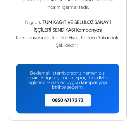
İndirim İçermektedir.
Digiturk
TÜM KAĞIT VE SELÜLOZ SANAYİİ
İŞÇİLERİ SENDİKASI Kampanyası
Kampanyasında İndirimli Fiyat Tablosu Yukarıdaki
Şekildedir ;
Beklemek istemiyorsanız hemen bizi
arayın. Belgesel, çocuk, spor, film, dizi ve
eğlence — size en uygun kampanyayı
birlikte seçelim.
0850 471 73 73