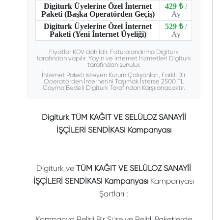
Digiturk Üyelerine Özel İnternet
429 ₺
/
Paketi (Başka Operatörden Geçiş)
Ay
Digiturk Üyelerine Özel İnternet
529 ₺
/
Paketi (Yeni İnternet Üyeliği)
Ay
Fiyatlar KDV dahildir. Faturalandırma Digiturk
tarafından yapılır. Yayın ve internet hizmetleri Digiturk
tarafından sunulur.
İnternet Paketi İsteyen Kurum Çalışanları, Farklı Bir
Operatörden İnternetini Taşımak İsterse 2500 TL
Cayma Bedeli Digiturk Tarafından Karşılanacaktır.
Digiturk TÜM KAĞIT VE SELÜLOZ SANAYİİ
İŞÇİLERİ SENDİKASI Kampanyası
Digiturk ve
TÜM KAĞIT VE SELÜLOZ SANAYİİ
İŞÇİLERİ SENDİKASI Kampanyası
Kampanyası
Şartları ;
Kampanya Belirli Bir Süre ve Belirli Paketlerde