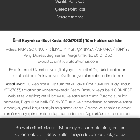
Gizlilik Politikası
Çerez Politikası
Feragatname
Ümit Kuyrukcu (Bayi Kodu: 67067033) | Tüm hakları saklıdır.
Adres: NAME SOK NO:17 13 İLKADIM Mah. ÇANKAYA / ANKARA / TÜRKİYE
Vergi Dairesi: Seğmenler | Vergi Kimlik No: 6010112132
E-posta:
umitkuyrukcu@gmail.com
Evde internet hizmetleri ve dijital yayın hizmetleri Digitürk tarafından
sunulmaktadır. Yalnızca yeni üyelik başvuruları kabul edilmektedir.
Yasal Uyarı:
Bu web sitesi, Digiturk Yetkili Bayisi Ümit Kuyrukcu (Bayi Kodu:
67067033) tarafından yönetilmektedir. Resmi Digitürk veya beIN CONNECT
web sitesi değildir; yetkili başvuru ve satış noktasıdır. Burada sunulan
hizmetler, Digitürk ve beIN CONNECT ürün ve hizmetlerinin tanıtımı ve satışı
amacıyla, yetkili bayi sıfatıyla sağlanmaktadır. Ödeme ve tahsilat işlemleri
tarafımızca yapılmamakta olup, tüm ödemeler Digitürk’ün resmi sistemleri
üzerinden gerçekleştirilmektedir. Web sitemizde yer alan tüm ticari markalar,
ilgili hak sahiplerine ait olup yasal koruma altındadır. Bu markalar, yalnızca
Bu web sitesi, size en iyi deneyimi sunmak için çerezler
marka sahiplerinin kullanım koşullarına uygun şekilde kullanılmaktadır. Digitürk
kullanmaktadır. Siteyi kullanmaya devam ederek, çerez
veya beIN CONNECT’in resmi web sitelerine ulaşmak için ilgili markaların