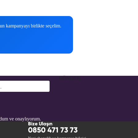
gun kampanyayı birlikte seçelim.
GÖNDER
udum ve onaylıyorum.
Bize Ulaşın
0850 471 73 73