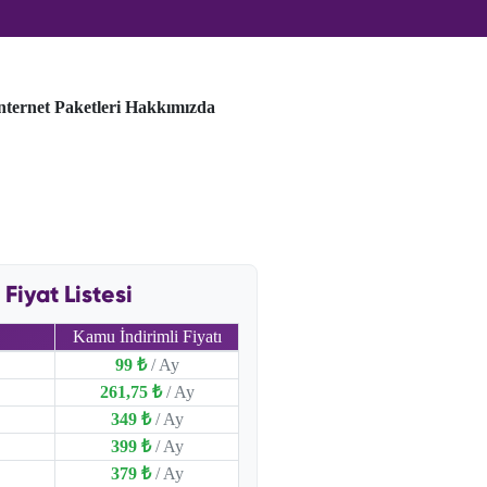
nternet Paketleri
Hakkımızda
iyat Listesi
Kamu İndirimli Fiyatı
99 ₺
/ Ay
261,75 ₺
/ Ay
349 ₺
/ Ay
399 ₺
/ Ay
379 ₺
/ Ay