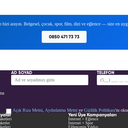
izi arayın. Belgesel, çocuk, spor, film, dizi ve eğlence — size en uy
0850 471 73 73
AD SOYAD
TELEFON
tma
Açık Rıza Metni
,
Aydınlatma Metni
ve
Gizlilik Politikası
'nı ok
yalar
Yeni Üye Kampanyaları
aketleri
İnternet + Eğlence
ketler
İnternet + Spor
ketleri
Eğlencenin Yıldızı