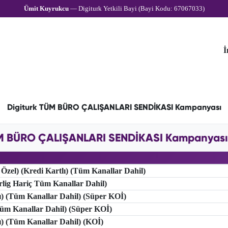
Ümit Kuyrukcu
— Digiturk Yetkili Bayi (Bayi Kodu: 67067033)
İ
Digiturk TÜM BÜRO ÇALIŞANLARI SENDİKASI Kampanyası
M BÜRO ÇALIŞANLARI SENDİKASI Kampanyası F
 Özel) (Kredi Kartlı) (Tüm Kanallar Dahil)
erlig Hariç Tüm Kanallar Dahil)
lı) (Tüm Kanallar Dahil) (Süper KOİ)
(Tüm Kanallar Dahil) (Süper KOİ)
lı) (Tüm Kanallar Dahil) (KOİ)