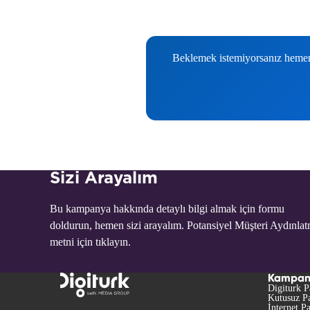
Beklemek istemiyorsanız hemen b
Sizi Arayalım
Bu kampanya hakkında detaylı bilgi almak için formu
doldurun, hemen sizi arayalım. Potansiyel Müşteri Aydınla
metni için
tıklayın.
Kampan
Digiturk P
Kutusuz Pa
İnternet Pa